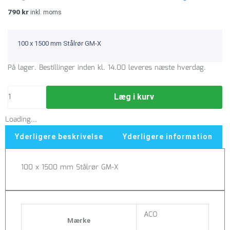
790
kr
inkl. moms
100 x 1500 mm Stålrør GM-X
100
På lager. Bestillinger inden kl. 14.00 leveres næste hverdag.
x
1500
Læg i kurv
mm
Rør
Loading...
afløb
stål
Yderligere beskrivelse
Yderligere information
GM-
X
100 x 1500 mm Stålrør GM-X
antal
ACO
Mærke