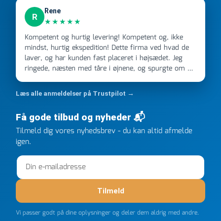
Rene
R
★★★★★
Kompetent og hurtig levering! Kompetent og, ikke
mindst, hurtig ekspedition! Dette firma ved hvad de
laver, og har kunden fast placeret i højsædet. Jeg
ringede, næsten med tåre i øjnene, og spurgte om de
kunne levere en stor ordre, fordi Davidsen A/S ikke
kunne overholde en 2 måneder gammel aftale. Jeg
Læs alle anmeldelser på Trustpilot →
ringede onsdag kl 16, og min store ordre kom dagen
efter kl 6.45! Kan slet ikke få armene ned, og næste
Få gode tilbud og nyheder 📬
gang jeg skal bruge noget, vil jeg ringe til dem
Tilmeld dig vores nyhedsbrev - du kan altid afmelde
FØRST. De varmeste og venligste hilsner fra Rene
igen.
Tilmeld
Vi passer godt på dine oplysninger og deler dem aldrig med andre.