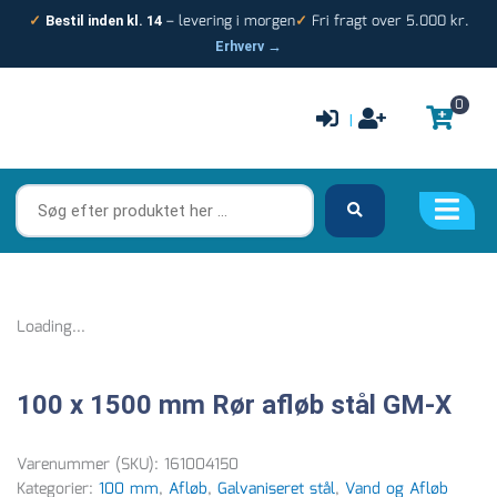
Gå
– levering i morgen
Fri fragt over 5.000 kr.
✓
Bestil inden kl. 14
✓
til
Erhverv →
indholdet
0
|
Søg
efter
produktet
her
…
Loading...
100 x 1500 mm Rør afløb stål GM-X
Varenummer (SKU):
161004150
Kategorier:
100 mm
,
Afløb
,
Galvaniseret stål
,
Vand og Afløb