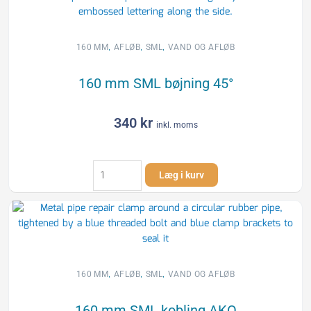
,
,
,
160 MM
AFLØB
SML
VAND OG AFLØB
160 mm SML bøjning 45°
340
kr
inkl. moms
160
Læg i kurv
mm
SML
bøjning
45°
antal
,
,
,
160 MM
AFLØB
SML
VAND OG AFLØB
160 mm SML kobling AKO