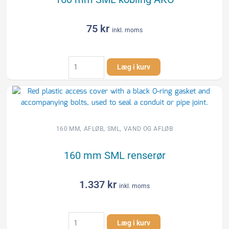
75
kr
inkl. moms
160
Læg i kurv
mm
SML
kobling
AKO
antal
,
,
,
160 MM
AFLØB
SML
VAND OG AFLØB
160 mm SML renserør
1.337
kr
inkl. moms
160
Læg i kurv
mm