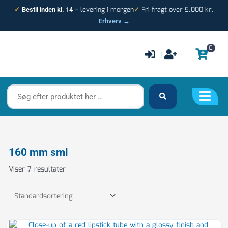
Gå
– levering i morgen
Fri fragt over 5.000 kr.
✓
Bestil inden kl. 14
✓
til
Erhverv →
indholdet
0
|
Søg
efter
produktet
her
…
160 mm sml
Viser 7 resultater