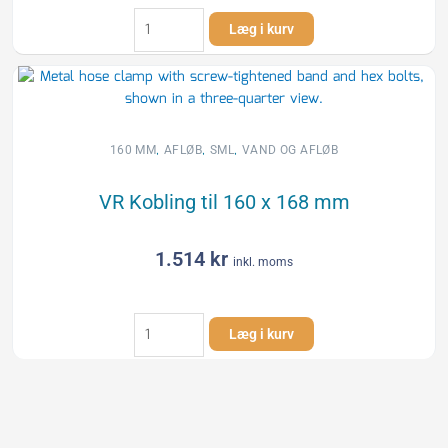
pg
Læg i kurv
sml
grenrør
-45°,dn100x100
antal
,
,
,
160 MM
AFLØB
SML
VAND OG AFLØB
VR Kobling til 160 x 168 mm
1.514
kr
inkl. moms
VR
Læg i kurv
Kobling
til
160
x
168