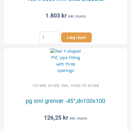
1.803
kr
inkl. moms
160
Læg i kurv
x
3000
mm
SML
afløbsrør
antal
,
,
,
160 MM
AFLØB
SML
VAND OG AFLØB
pg sml grenrør -45°,dn100x100
126,25
kr
inkl. moms