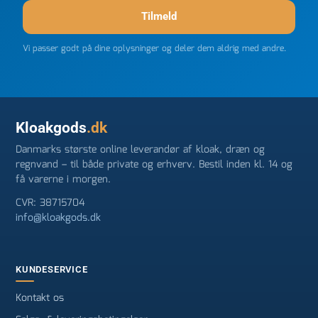
Tilmeld
Vi passer godt på dine oplysninger og deler dem aldrig med andre.
Kloakgods
.dk
Danmarks største online leverandør af kloak, dræn og
regnvand – til både private og erhverv. Bestil inden kl. 14 og
få varerne i morgen.
CVR: 38715704
info@kloakgods.dk
KUNDESERVICE
Kontakt os