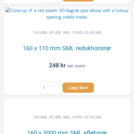
SML
renserør
antal
,
,
,
160 MM
AFLØB
SML
VAND OG AFLØB
160 x 110 mm SML reduktionsrør
248
kr
inkl. moms
160
Læg i kurv
x
110
mm
SML
reduktionsrør
,
,
,
160 MM
AFLØB
SML
VAND OG AFLØB
antal
160 x 3000 mm SML afløbsrør