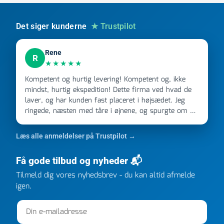
mm
antal
Det siger kunderne
★ Trustpilot
Rene
R
★★★★★
Kompetent og hurtig levering! Kompetent og, ikke
mindst, hurtig ekspedition! Dette firma ved hvad de
laver, og har kunden fast placeret i højsædet. Jeg
ringede, næsten med tåre i øjnene, og spurgte om de
kunne levere en stor ordre, fordi Davidsen A/S ikke
kunne overholde en 2 måneder gammel aftale. Jeg
Læs alle anmeldelser på Trustpilot →
ringede onsdag kl 16, og min store ordre kom dagen
efter kl 6.45! Kan slet ikke få armene ned, og næste
Få gode tilbud og nyheder 📬
gang jeg skal bruge noget, vil jeg ringe til dem
FØRST. De varmeste og venligste hilsner fra Rene
Tilmeld dig vores nyhedsbrev - du kan altid afmelde
igen.