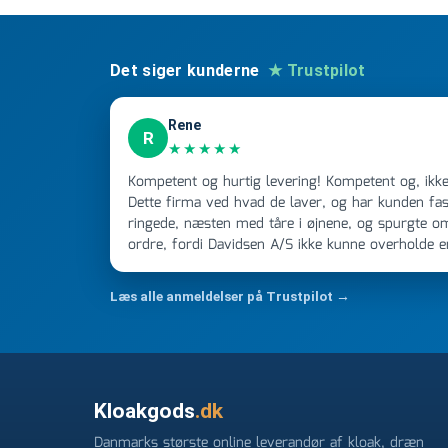
Det siger kunderne
★ Trustpilot
Rene
R
★★★★★
Kompetent og hurtig levering! Kompetent og, ikke mindst, hurtig ekspedition!
Dette firma ved hvad de laver, og har kunden fast
ringede, næsten med tåre i øjnene, og spurgte o
ordre, fordi Davidsen A/S ikke kunne overholde 
Jeg ringede onsdag kl 16, og min store ordre kom
ikke få armene ned, og næste gang jeg skal bruge 
Læs alle anmeldelser på Trustpilot →
FØRST. De varmeste og venligste hilsner fra Ren
Kloakgods
.dk
Danmarks største online leverandør af kloak, dræn