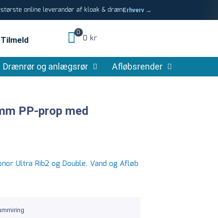
tørste online leverandør af kloak & dræn
Erhverv →
0
0 kr
Tilmeld
Drænrør og anlægsrør
Afløbsrender
 mm PP-prop med
nor Ultra Rib2 og Double
,
Vand og Afløb
ummiring