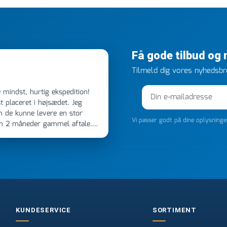
Få gode tilbud og
Tilmeld dig vores nyhedsbre
 placeret i højsædet. Jeg
m de kunne levere en stor
Vi passer godt på dine oplysning
en 2 måneder gammel aftale.
 dagen efter kl 6.45! Kan slet
noget, vil jeg ringe til dem
e
KUNDESERVICE
SORTIMENT