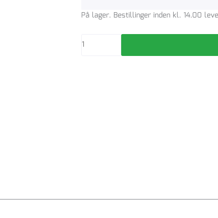
Uponor
På lager. Bestillinger inden kl. 14.00 le
Double/Rib2
315
mm
PP-
prop
med
gummiring
antal