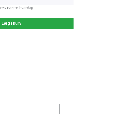
veres næste hverdag.
Læg i kurv