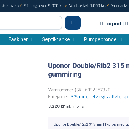
e & erhverv
Fri fragt over 5.000 kr.
Mindste køb 1.000 kr.
Danmarks s
✓
✓
✓
Log ind
|
Faskiner
Septiktanke
Pumpebrønde
Uponor Double/Rib2 315
gummiring
Varenummer (SKU):
192257320
Kategorier:
315 mm
,
Letvægts afløb
,
Upo
3.220
kr
inkl. moms
Uponor Double/Rib2 315 mm PP-prop med g