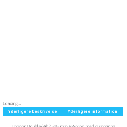
Loading...
Yderligere beskrivelse
Yderligere information
Uponor Double/Rib2 315 mm PP-prop med gummiring