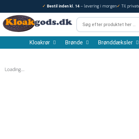
Gå
– levering i morgen
Til privat
✓
Bestil inden kl. 14
✓
til
indholdet
Søg
efter
produktet
Kloakrør
Brønde
her
Brønddæksler
…
Loading...