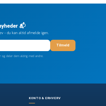
 nyheder 📬
v - du kan altid afmelde igen.
Tilmeld
er og deler dem aldrig med andre.
KONTO & ERHVERV