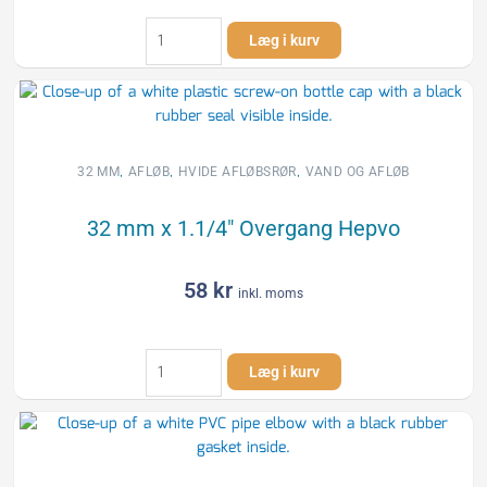
32
Læg i kurv
mm
x
0/90°
Bøjning
muffe/nippel
afløb
,
,
,
32 MM
AFLØB
HVIDE AFLØBSRØR
VAND OG AFLØB
hvid
PP
32 mm x 1.1/4″ Overgang Hepvo
antal
58
kr
inkl. moms
32
Læg i kurv
mm
x
1.1/4"
Overgang
Hepvo