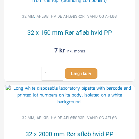
Rør
afløb
hvid
,
,
,
32 MM
AFLØB
HVIDE AFLØBSRØR
VAND OG AFLØB
PP
antal
32 x 150 mm Rør afløb hvid PP
7
kr
inkl. moms
32
Læg i kurv
x
150
mm
Rør
afløb
hvid
PP
,
,
,
32 MM
AFLØB
HVIDE AFLØBSRØR
VAND OG AFLØB
antal
32 x 2000 mm Rør afløb hvid PP