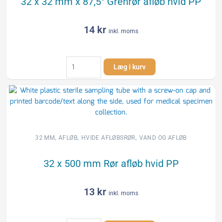
32 x 32 mm x 87,5° Grenrør afløb hvid PP
PP
antal
14
kr
inkl. moms
32
Læg i kurv
x
32
mm
x
87,5°
Grenrør
afløb
,
,
,
32 MM
AFLØB
HVIDE AFLØBSRØR
VAND OG AFLØB
hvid
PP
32 x 500 mm Rør afløb hvid PP
antal
13
kr
inkl. moms