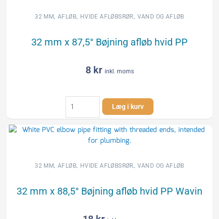
afløb
hvid
,
,
,
32 MM
AFLØB
HVIDE AFLØBSRØR
VAND OG AFLØB
PP
antal
32 mm x 87,5° Bøjning afløb hvid PP
8
kr
inkl. moms
32
Læg i kurv
mm
x
87,5°
Bøjning
afløb
hvid
,
,
,
32 MM
AFLØB
HVIDE AFLØBSRØR
VAND OG AFLØB
PP
antal
32 mm x 88,5° Bøjning afløb hvid PP Wavin