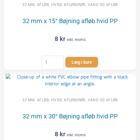
antal
,
,
,
32 MM
AFLØB
HVIDE AFLØBSRØR
VAND OG AFLØB
32 mm x 15° Bøjning afløb hvid PP
8
kr
inkl. moms
32
Læg i kurv
mm
x
15°
Bøjning
afløb
hvid
,
,
,
32 MM
AFLØB
HVIDE AFLØBSRØR
VAND OG AFLØB
PP
antal
32 mm x 30° Bøjning afløb hvid PP
8
kr
inkl. moms