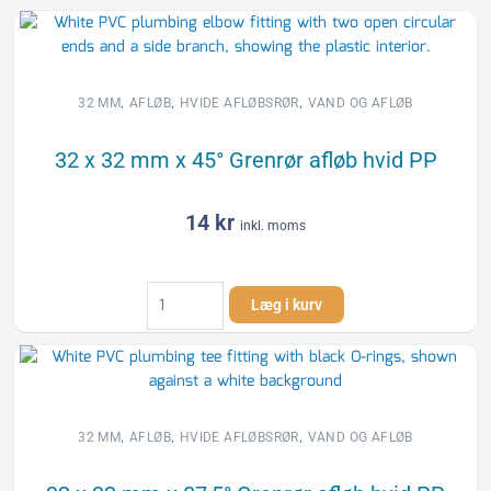
250
mm
Rør
afløb
hvid
,
,
,
32 MM
AFLØB
HVIDE AFLØBSRØR
VAND OG AFLØB
PP
antal
32 x 32 mm x 45° Grenrør afløb hvid PP
14
kr
inkl. moms
32
Læg i kurv
x
32
mm
x
45°
Grenrør
,
,
,
32 MM
AFLØB
HVIDE AFLØBSRØR
VAND OG AFLØB
afløb
hvid