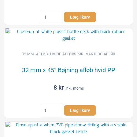
32
Læg i kurv
mm
x
30°
Bøjning
afløb
hvid
,
,
,
32 MM
AFLØB
HVIDE AFLØBSRØR
VAND OG AFLØB
PP
antal
32 mm x 45° Bøjning afløb hvid PP
8
kr
inkl. moms
32
Læg i kurv
mm
x
45°
Bøjning