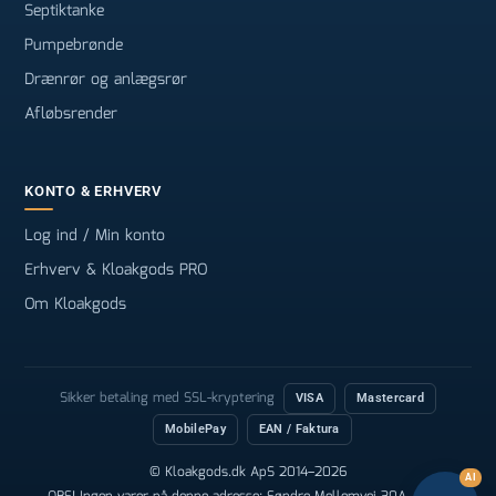
Septiktanke
Pumpebrønde
Drænrør og anlægsrør
Afløbsrender
KONTO & ERHVERV
Log ind / Min konto
Erhverv & Kloakgods PRO
Om Kloakgods
Sikker betaling med SSL-kryptering
VISA
Mastercard
MobilePay
EAN / Faktura
© Kloakgods.dk ApS 2014–2026
AI