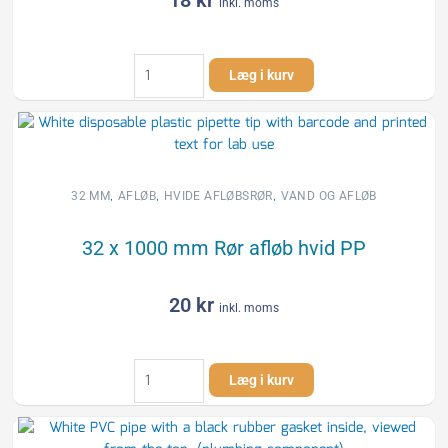
18
kr
inkl. moms
32
Læg i kurv
mm
x
88,5°
Bøjning
afløb
hvid
,
,
,
32 MM
AFLØB
HVIDE AFLØBSRØR
VAND OG AFLØB
PP
Wavin
32 x 1000 mm Rør afløb hvid PP
antal
20
kr
inkl. moms
32
Læg i kurv
x
1000
mm