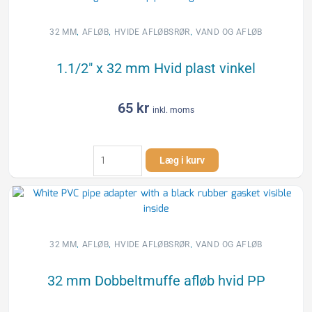
,
,
,
32 MM
AFLØB
HVIDE AFLØBSRØR
VAND OG AFLØB
1.1/2″ x 32 mm Hvid plast vinkel
65
kr
inkl. moms
1.1/2"
Læg i kurv
x
32
mm
Hvid
plast
vinkel
,
,
,
32 MM
AFLØB
HVIDE AFLØBSRØR
VAND OG AFLØB
antal
32 mm Dobbeltmuffe afløb hvid PP