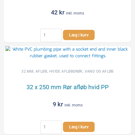
42
kr
inkl. moms
32
Læg i kurv
x
2000
mm
Rør
afløb
hvid
,
,
,
32 MM
AFLØB
HVIDE AFLØBSRØR
VAND OG AFLØB
PP
antal
32 x 250 mm Rør afløb hvid PP
9
kr
inkl. moms
32
Læg i kurv
x