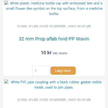
klemring
rørbærer
PP
antal
,
,
,
32 MM
AFLØB
HVIDE AFLØBSRØR
VAND OG AFLØB
32 mm Prop afløb hvid PP Wavin
10
kr
inkl. moms
32
Læg i kurv
mm
Prop
afløb
hvid
PP
Wavin
,
,
,
32 MM
AFLØB
HVIDE AFLØBSRØR
VAND OG AFLØB
antal