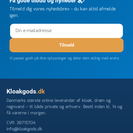
Få gode tilbud og nyheder 📬
gang jeg skal bruge noget, vil jeg ringe til dem
FØRST. De varmeste og venligste hilsner fra Rene
Tilmeld dig vores nyhedsbrev - du kan altid afmelde
igen.
Tilmeld
Vi passer godt på dine oplysninger og deler dem aldrig med andre.
Kloakgods
.dk
Danmarks største online leverandør af kloak, dræn og
regnvand – til både private og erhverv. Bestil inden kl. 14 og
få varerne i morgen.
CVR: 38715704
info@kloakgods.dk