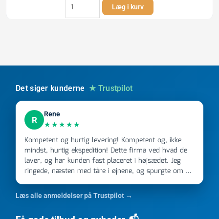
32
Læg i kurv
x
500
mm
Rør
afløb
hvid
PP
antal
Det siger kunderne
★ Trustpilot
Rene
R
★★★★★
Kompetent og hurtig levering! Kompetent og, ikke
mindst, hurtig ekspedition! Dette firma ved hvad de
laver, og har kunden fast placeret i højsædet. Jeg
ringede, næsten med tåre i øjnene, og spurgte om de
kunne levere en stor ordre, fordi Davidsen A/S ikke
kunne overholde en 2 måneder gammel aftale. Jeg
Læs alle anmeldelser på Trustpilot →
ringede onsdag kl 16, og min store ordre kom dagen
efter kl 6.45! Kan slet ikke få armene ned, og næste