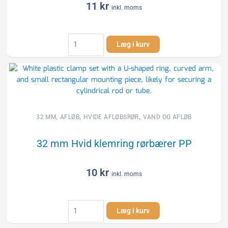
11
kr
inkl. moms
32
Læg i kurv
mm
Dobbeltmuffe
afløb
hvid
PP
antal
,
,
,
32 MM
AFLØB
HVIDE AFLØBSRØR
VAND OG AFLØB
32 mm Hvid klemring rørbærer PP
10
kr
inkl. moms
32
Læg i kurv
mm
Hvid