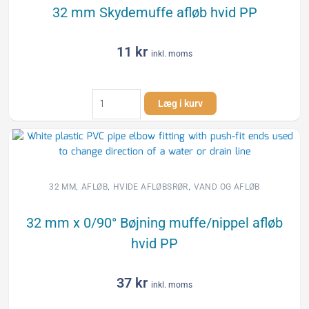
32 mm Skydemuffe afløb hvid PP
11
kr
inkl. moms
32
Læg i kurv
mm
Skydemuffe
afløb
hvid
PP
antal
,
,
,
32 MM
AFLØB
HVIDE AFLØBSRØR
VAND OG AFLØB
32 mm x 0/90° Bøjning muffe/nippel afløb
hvid PP
37
kr
inkl. moms