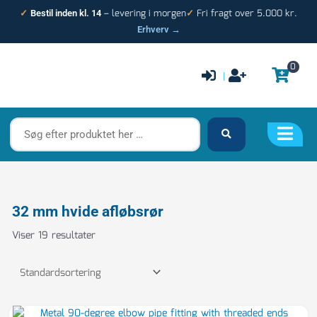
Gå
– levering i morgen
Fri fragt over 5.000 kr.
✓
Bestil inden kl. 14
✓
til
Erhverv →
indholdet
0
|
Søg
efter
produktet
her
…
32 mm hvide afløbsrør
Viser 19 resultater