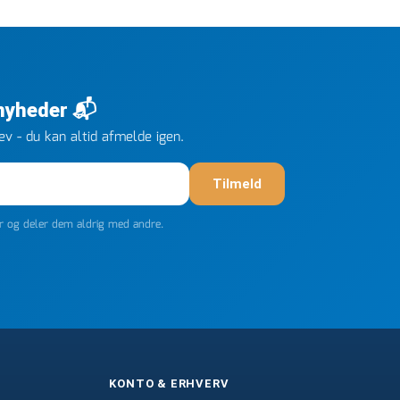
 nyheder 📬
v - du kan altid afmelde igen.
Tilmeld
er og deler dem aldrig med andre.
KONTO & ERHVERV