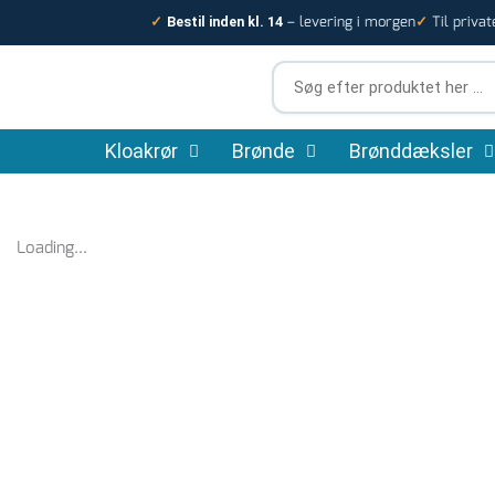
Gå
– levering i morgen
Til privat
✓
Bestil inden kl. 14
✓
til
indholdet
Søg
efter
produktet
Kloakrør
Brønde
her
Brønddæksler
…
Loading...