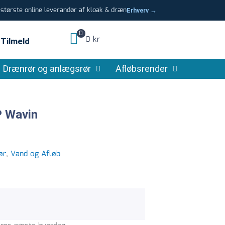
tørste online leverandør af kloak & dræn
Erhverv →
0
0 kr
Tilmeld
Drænrør og anlægsrør
Afløbsrender
P Wavin
ør
,
Vand og Afløb