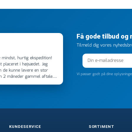
Få gode tilbud og
Tilmeld dig vores nyhedsbre
 placeret i højsædet. Jeg
m de kunne levere en stor
Vi passer godt på dine oplysning
en 2 måneder gammel aftale.
 dagen efter kl 6.45! Kan slet
noget, vil jeg ringe til dem
e
KUNDESERVICE
SORTIMENT