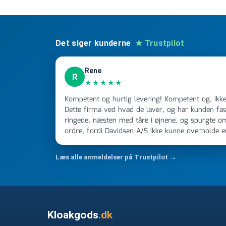
Det siger kunderne
★ Trustpilot
Rene
R
★★★★★
Kompetent og hurtig levering! Kompetent og, ikke mindst, hurtig ekspedition!
Dette firma ved hvad de laver, og har kunden fast
ringede, næsten med tåre i øjnene, og spurgte o
ordre, fordi Davidsen A/S ikke kunne overholde 
Jeg ringede onsdag kl 16, og min store ordre kom
ikke få armene ned, og næste gang jeg skal bruge 
Læs alle anmeldelser på Trustpilot →
FØRST. De varmeste og venligste hilsner fra Ren
Kloakgods
.dk