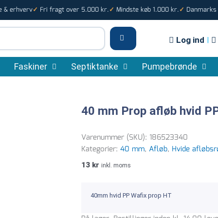
e & erhverv
Fri fragt over 5.000 kr.
Mindste køb 1.000 kr.
Danmarks s
✓
✓
✓
Log ind
|
Faskiner
Septiktanke
Pumpebrønde
40 mm Prop afløb hvid P
Varenummer (SKU):
186523340
Kategorier:
40 mm
,
Afløb
,
Hvide afløbsr
13
kr
inkl. moms
40mm hvid PP Wafix prop HT