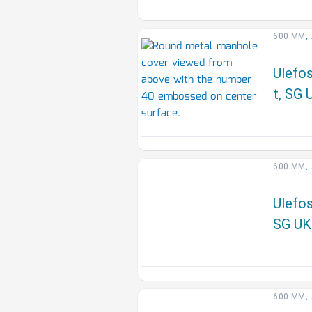
,
600 MM
Ulefo
t, SG
,
600 MM
Ulefos
SG UK
,
600 MM