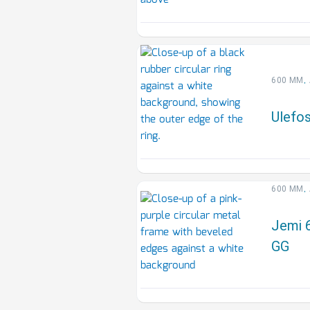
,
600 MM
Ulefo
,
600 MM
Jemi 6
GG