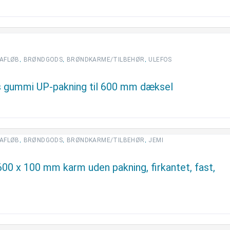
,
,
,
AFLØB
BRØNDGODS
BRØNDKARME/TILBEHØR
ULEFOS
s gummi UP-pakning til 600 mm dæksel
,
,
,
AFLØB
BRØNDGODS
BRØNDKARME/TILBEHØR
JEMI
00 x 100 mm karm uden pakning, firkantet, fast,