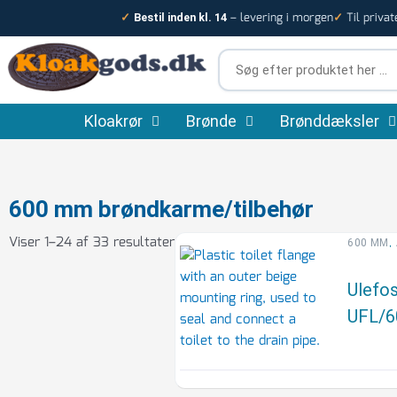
Gå
– levering i morgen
Til privat
✓
Bestil inden kl. 14
✓
til
indholdet
Søg
efter
produktet
Kloakrør
Brønde
her
Brønddæksler
…
Sorteret
600 mm brøndkarme/tilbehør
efter
Viser 1–24 af 33 resultater
popularitet
,
600 MM
Ulefos
UFL/6