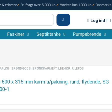
e & erhverv
Fri fragt over 5.000 kr.
Mindste køb 1.000 kr.
Danmarks s
✓
✓
✓
Log ind
|
Faskiner
Septiktanke
Pumpebrønde
,
,
,
AFLØB
BRØNDGODS
BRØNDKARME/TILBEHØR
ULEFOS
 600 x 315 mm karm u/pakning, rund, flydende, SG
00-1