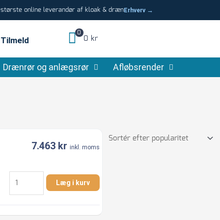
tørste online leverandør af kloak & dræn
Erhverv →
0
0 kr
Tilmeld
Drænrør og anlægsrør
Afløbsrender
7.463
kr
inkl. moms
Ulefos
Læg i kurv
600
x
315