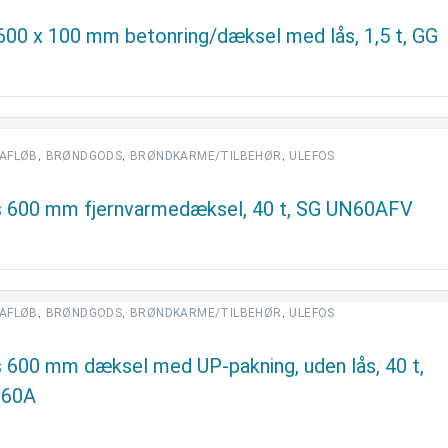
600 x 100 mm betonring/dæksel med lås, 1,5 t, GG
,
,
,
AFLØB
BRØNDGODS
BRØNDKARME/TILBEHØR
ULEFOS
s 600 mm fjernvarmedæksel, 40 t, SG UN60AFV
,
,
,
AFLØB
BRØNDGODS
BRØNDKARME/TILBEHØR
ULEFOS
 600 mm dæksel med UP-pakning, uden lås, 40 t,
N60A