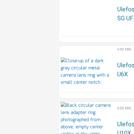
Ulefos
SG U
,
600 MM
Ulefos
U6X
,
600 MM
Ulefos
U10X