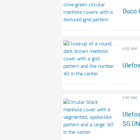
Duco 
,
600 MM
Ulefo
,
600 MM
Ulefos
SG U