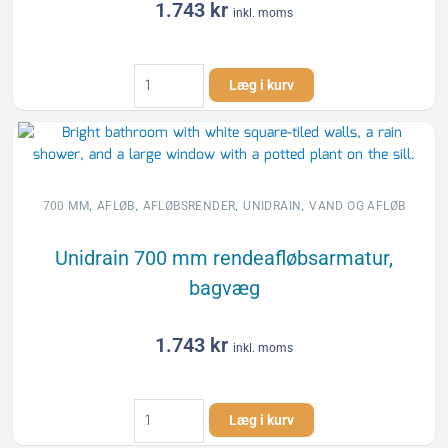
1.743
kr
inkl. moms
Unidrain
Læg i kurv
700
mm
rendeafløbsarmatur,
bagvæg-
højre
antal
,
,
,
,
700 MM
AFLØB
AFLØBSRENDER
UNIDRAIN
VAND OG AFLØB
Unidrain 700 mm rendeafløbsarmatur,
bagvæg
1.743
kr
inkl. moms
Unidrain
Læg i kurv
700