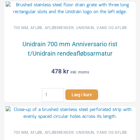
8
mm
ramme
til
,
,
,
,
700 MM
AFLØB
AFLØBSRENDER
UNIDRAIN
VAND OG AFLØB
Unidrain
rendeafløbsarmatur
Unidrain 700 mm Anniversario rist
antal
t/Unidrain rendeafløbsarmatur
478
kr
inkl. moms
Unidrain
Læg i kurv
700
mm
Anniversario
rist
t/Unidrain
rendeafløbsarmatur
,
,
,
,
700 MM
AFLØB
AFLØBSRENDER
UNIDRAIN
VAND OG AFLØB
antal