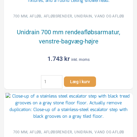
rist
til
Unidrain
,
,
,
,
700 MM
AFLØB
AFLØBSRENDER
UNIDRAIN
VAND OG AFLØB
rendeafløbsarmatur
antal
Unidrain 700 mm rendeafløbsarmatur,
venstre-bagvæg-højre
1.743
kr
inkl. moms
Unidrain
Læg i kurv
700
mm
rendeafløbsarmatur,
venstre-
bagvæg-
højre
antal
,
,
,
,
700 MM
AFLØB
AFLØBSRENDER
UNIDRAIN
VAND OG AFLØB