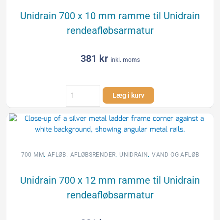
Unidrain 700 x 10 mm ramme til Unidrain
rendeafløbsarmatur
381
kr
inkl. moms
Unidrain
Læg i kurv
700
x
10
mm
ramme
til
,
,
,
,
700 MM
AFLØB
AFLØBSRENDER
UNIDRAIN
VAND OG AFLØB
Unidrain
rendeafløbsarmatur
Unidrain 700 x 12 mm ramme til Unidrain
antal
rendeafløbsarmatur