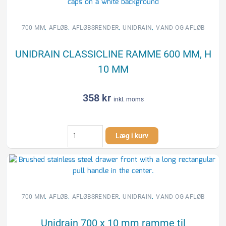
mm
antal
,
,
,
,
700 MM
AFLØB
AFLØBSRENDER
UNIDRAIN
VAND OG AFLØB
UNIDRAIN CLASSICLINE RAMME 600 MM, H
10 MM
358
kr
inkl. moms
UNIDRAIN
Læg i kurv
CLASSICLINE
RAMME
600
MM,
H
10
,
,
,
,
700 MM
AFLØB
AFLØBSRENDER
UNIDRAIN
VAND OG AFLØB
MM
antal
Unidrain 700 x 10 mm ramme til