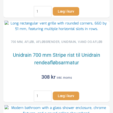
Unidrain
Læg i kurv
700
mm
HighLine
Custom
uden
ramme
,
,
,
,
700 MM
AFLØB
AFLØBSRENDER
UNIDRAIN
VAND OG AFLØB
t/rendeafløbsarmatur
antal
Unidrain 700 mm Stripe rist til Unidrain
rendeafløbsarmatur
308
kr
inkl. moms
Unidrain
Læg i kurv
700
mm
Stripe