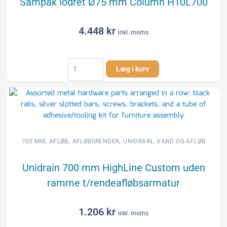
Sampak lodret Ø75 mm Column H10L700
4.448
kr
inkl. moms
Sampak
Læg i kurv
lodret
Ø75
mm
Column
H10L700
antal
,
,
,
,
700 MM
AFLØB
AFLØBSRENDER
UNIDRAIN
VAND OG AFLØB
Unidrain 700 mm HighLine Custom uden
ramme t/rendeafløbsarmatur
1.206
kr
inkl. moms