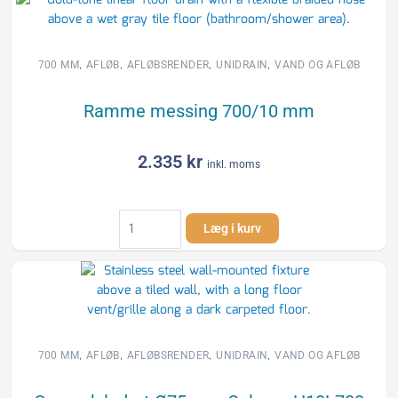
700
mm
antal
,
,
,
,
700 MM
AFLØB
AFLØBSRENDER
UNIDRAIN
VAND OG AFLØB
Ramme messing 700/10 mm
2.335
kr
inkl. moms
Ramme
Læg i kurv
messing
700/10
mm
antal
,
,
,
,
700 MM
AFLØB
AFLØBSRENDER
UNIDRAIN
VAND OG AFLØB