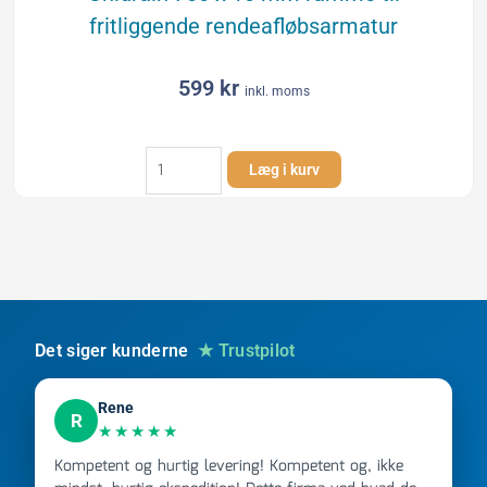
fritliggende rendeafløbsarmatur
599
kr
inkl. moms
Unidrain
Læg i kurv
700
x
10
mm
ramme
til
fritliggende
rendeafløbsarmatur
Det siger kunderne
★ Trustpilot
antal
Rene
R
★★★★★
Kompetent og hurtig levering! Kompetent og, ikke