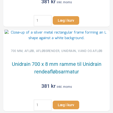
381
kr
inkl. moms
Unidrain
Læg i kurv
700
x
12
mm
ramme
til
,
,
,
,
700 MM
AFLØB
AFLØBSRENDER
UNIDRAIN
VAND OG AFLØB
Unidrain
rendeafløbsarmatur
Unidrain 700 x 8 mm ramme til Unidrain
antal
rendeafløbsarmatur
381
kr
inkl. moms
Unidrain
Læg i kurv
700
x