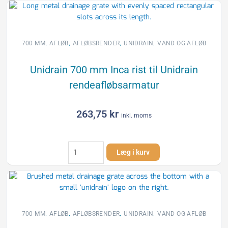
,
,
,
,
700 MM
AFLØB
AFLØBSRENDER
UNIDRAIN
VAND OG AFLØB
Unidrain 700 mm Inca rist til Unidrain
rendeafløbsarmatur
263,75
kr
inkl. moms
Unidrain
Læg i kurv
700
mm
Inca
rist
til
Unidrain
,
,
,
,
700 MM
AFLØB
AFLØBSRENDER
UNIDRAIN
VAND OG AFLØB
rendeafløbsarmatur