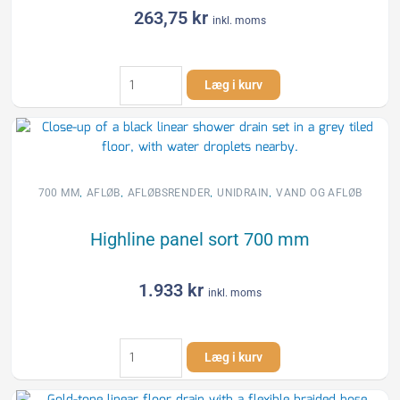
263,75
kr
inkl. moms
Unidrain
Læg i kurv
700
mm
Square
rist
til
Unidrain
,
,
,
,
700 MM
AFLØB
AFLØBSRENDER
UNIDRAIN
VAND OG AFLØB
rendeafløbsarmatur
antal
Highline panel sort 700 mm
1.933
kr
inkl. moms
Highline
Læg i kurv
panel
sort