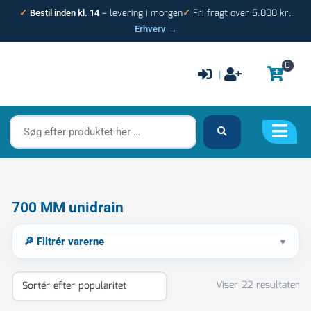
Gå
– levering i morgen
Fri fragt over 5.000 kr.
✓
Bestil inden kl. 14
✓
til
Erhverv →
indholdet
0
|
Søg
efter
produktet
her
…
So
700 MM unidrain
ef
po
🔎 Filtrér varerne
▼
Viser 22 resultater