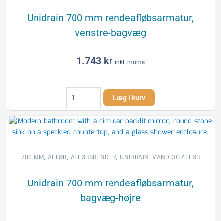
Unidrain 700 mm rendeafløbsarmatur,
venstre-bagvæg
1.743
kr
inkl. moms
Unidrain
Læg i kurv
700
mm
rendeafløbsarmatur,
venstre-
bagvæg
antal
,
,
,
,
700 MM
AFLØB
AFLØBSRENDER
UNIDRAIN
VAND OG AFLØB
Unidrain 700 mm rendeafløbsarmatur,
bagvæg-højre