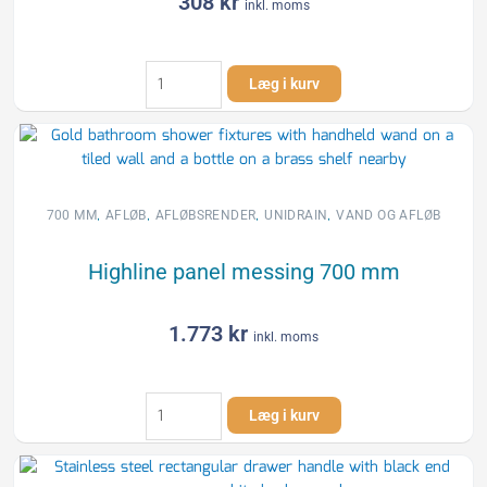
308
kr
inkl. moms
Unidrain
Læg i kurv
700
mm
Column
rist
til
Unidrain
,
,
,
,
700 MM
AFLØB
AFLØBSRENDER
UNIDRAIN
VAND OG AFLØB
rendeafløbsarmatur
antal
Highline panel messing 700 mm
1.773
kr
inkl. moms
Highline
Læg i kurv
panel
messing
700