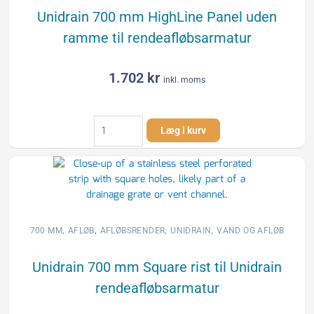
antal
Unidrain 700 mm HighLine Panel uden
ramme til rendeafløbsarmatur
1.702
kr
inkl. moms
Unidrain
Læg i kurv
700
mm
HighLine
Panel
uden
ramme
til
,
,
,
,
700 MM
AFLØB
AFLØBSRENDER
UNIDRAIN
VAND OG AFLØB
rendeafløbsarmatur
antal
Unidrain 700 mm Square rist til Unidrain
rendeafløbsarmatur