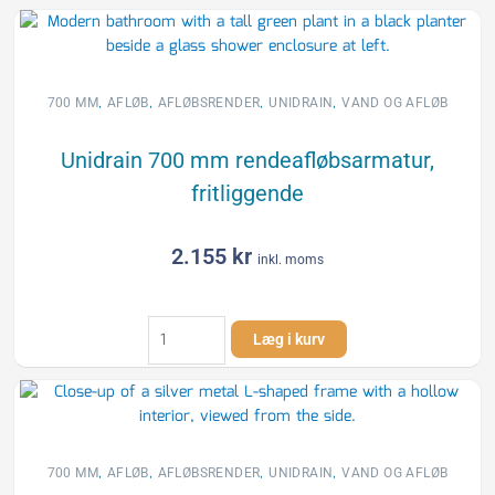
mm
rendeafløbsarmatur,
bagvæg
antal
,
,
,
,
700 MM
AFLØB
AFLØBSRENDER
UNIDRAIN
VAND OG AFLØB
Unidrain 700 mm rendeafløbsarmatur,
fritliggende
2.155
kr
inkl. moms
Unidrain
Læg i kurv
700
mm
rendeafløbsarmatur,
fritliggende
antal
,
,
,
,
700 MM
AFLØB
AFLØBSRENDER
UNIDRAIN
VAND OG AFLØB