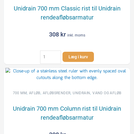
Unidrain 700 mm Classic rist til Unidrain
rendeafløbsarmatur
308
kr
inkl. moms
Unidrain
Læg i kurv
700
mm
Classic
rist
til
Unidrain
,
,
,
,
700 MM
AFLØB
AFLØBSRENDER
UNIDRAIN
VAND OG AFLØB
rendeafløbsarmatur
antal
Unidrain 700 mm Column rist til Unidrain
rendeafløbsarmatur