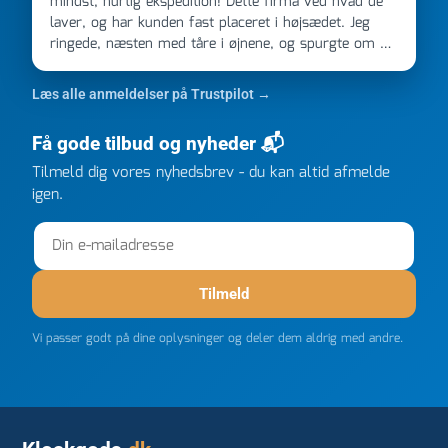
mindst, hurtig ekspedition! Dette firma ved hvad de
laver, og har kunden fast placeret i højsædet. Jeg
ringede, næsten med tåre i øjnene, og spurgte om de
kunne levere en stor ordre, fordi Davidsen A/S ikke
kunne overholde en 2 måneder gammel aftale. Jeg
Læs alle anmeldelser på Trustpilot →
ringede onsdag kl 16, og min store ordre kom dagen
efter kl 6.45! Kan slet ikke få armene ned, og næste
Få gode tilbud og nyheder 📬
gang jeg skal bruge noget, vil jeg ringe til dem
FØRST. De varmeste og venligste hilsner fra Rene
Tilmeld dig vores nyhedsbrev - du kan altid afmelde
igen.
Tilmeld
Vi passer godt på dine oplysninger og deler dem aldrig med andre.