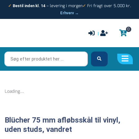
Gå
– levering i morgen
Fri fragt over 5.000 kr.
✓
Bestil inden kl. 14
✓
til
Erhverv →
indholdet
0
|
Søg
efter
produktet
her
…
Loading...
Blücher 75 mm afløbsskål til vinyl,
uden studs, vandret