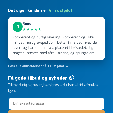
Det siger kunderne
★ Trustpilot
Rene
R
★★★★★
Kompetent og hurtig levering! Kompetent og, ikke
mindst, hurtig ekspedition! Dette firma ved hvad de
laver, og har kunden fast placeret i højsædet. Jeg
ringede, næsten med tåre i øjnene, og spurgte om de
kunne levere en stor ordre, fordi Davidsen A/S ikke
kunne overholde en 2 måneder gammel aftale. Jeg
Læs alle anmeldelser på Trustpilot →
ringede onsdag kl 16, og min store ordre kom dagen
efter kl 6.45! Kan slet ikke få armene ned, og næste
Få gode tilbud og nyheder 📬
gang jeg skal bruge noget, vil jeg ringe til dem
Tilmeld dig vores nyhedsbrev - du kan altid afmelde
FØRST. De varmeste og venligste hilsner fra Rene
igen.