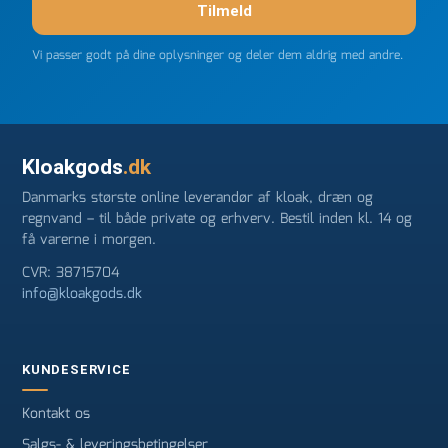
Tilmeld
Vi passer godt på dine oplysninger og deler dem aldrig med andre.
Kloakgods
.dk
Danmarks største online leverandør af kloak, dræn og
regnvand – til både private og erhverv. Bestil inden kl. 14 og
få varerne i morgen.
CVR: 38715704
info@kloakgods.dk
KUNDESERVICE
Kontakt os
Salgs- & leveringsbetingelser