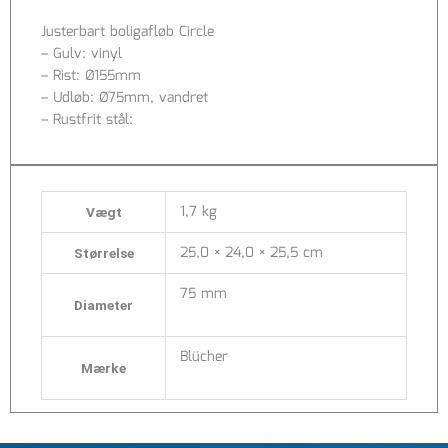
vandret
Justerbart boligafløb Circle
antal
– Gulv: vinyl
– Rist: Ø155mm
– Udløb: Ø75mm, vandret
– Rustfrit stål:
1,7 kg
Vægt
25,0 × 24,0 × 25,5 cm
Størrelse
75 mm
Diameter
Blücher
Mærke