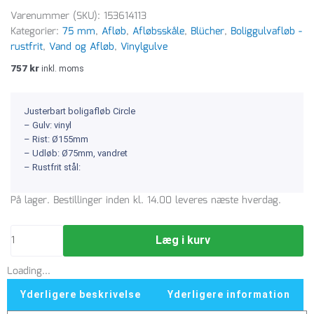
Varenummer (SKU):
153614113
Kategorier:
75 mm
,
Afløb
,
Afløbsskåle
,
Blücher
,
Boliggulvafløb -
rustfrit
,
Vand og Afløb
,
Vinylgulve
757
kr
inkl. moms
Justerbart boligafløb Circle
– Gulv: vinyl
– Rist: Ø155mm
– Udløb: Ø75mm, vandret
– Rustfrit stål:
Blücher
På lager. Bestillinger inden kl. 14.00 leveres næste hverdag.
75
mm
Læg i kurv
afløbsskål
til
Loading...
vinyl,
uden
Yderligere beskrivelse
Yderligere information
studs,