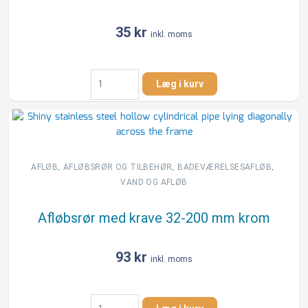
35
kr
inkl. moms
75
Læg i kurv
mm
Roset
med
krave
antal
,
,
,
AFLØB
AFLØBSRØR OG TILBEHØR
BADEVÆRELSESAFLØB
VAND OG AFLØB
Afløbsrør med krave 32-200 mm krom
93
kr
inkl. moms
Afløbsrør