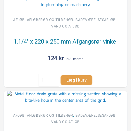
,
,
,
AFLØB
AFLØBSRØR OG TILBEHØR
BADEVÆRELSESAFLØB
VAND OG AFLØB
1.1/4″ x 220 x 250 mm Afgangsrør vinkel
124
kr
inkl. moms
1.1/4"
Læg i kurv
x
220
x
250
mm
Afgangsrør
,
,
,
AFLØB
AFLØBSRØR OG TILBEHØR
BADEVÆRELSESAFLØB
vinkel
VAND OG AFLØB
antal