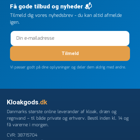
efter kl 6.45! Kan slet ikke få armene ned, og næste
Få gode tilbud og nyheder 📬
gang jeg skal bruge noget, vil jeg ringe til dem
FØRST. De varmeste og venligste hilsner fra Rene
Tilmeld dig vores nyhedsbrev - du kan altid afmelde
igen.
Tilmeld
Vi passer godt på dine oplysninger og deler dem aldrig med andre.
Kloakgods
.dk
Danmarks største online leverandør af kloak, dræn og
regnvand – til både private og erhverv. Bestil inden kl. 14 og
få varerne i morgen.
CVR: 38715704