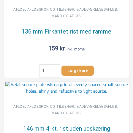
uden
udskæring
,
,
,
AFLØB
AFLØBSRØR OG TILBEHØR
BADEVÆRELSESAFLØB
antal
VAND OG AFLØB
136 mm Firkantet rist med ramme
159
kr
inkl. moms
136
Læg i kurv
mm
Firkantet
rist
med
ramme
antal
,
,
,
AFLØB
AFLØBSRØR OG TILBEHØR
BADEVÆRELSESAFLØB
VAND OG AFLØB
146 mm 4-kt. rist uden udskæring