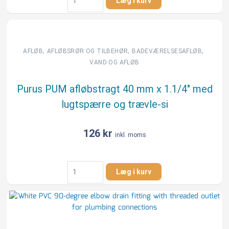
Læg i kurv
med
krave
32-
200
mm
,
,
,
AFLØB
AFLØBSRØR OG TILBEHØR
BADEVÆRELSESAFLØB
krom
VAND OG AFLØB
antal
Purus PUM afløbstragt 40 mm x 1.1/4″ med
lugtspærre og trævle-si
126
kr
inkl. moms
Purus
Læg i kurv
PUM
afløbstragt
40
mm
x