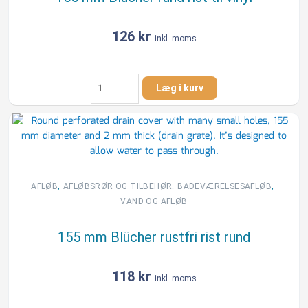
126
kr
inkl. moms
155
Læg i kurv
mm
Blücher
rund
rist
til
vinyl
antal
,
,
,
AFLØB
AFLØBSRØR OG TILBEHØR
BADEVÆRELSESAFLØB
VAND OG AFLØB
155 mm Blücher rustfri rist rund
118
kr
inkl. moms