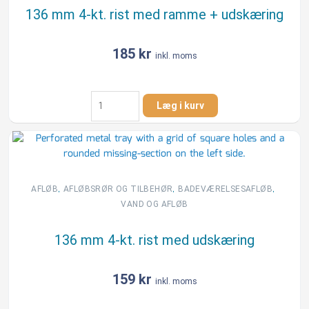
136 mm 4-kt. rist med ramme + udskæring
185
kr
inkl. moms
136
Læg i kurv
mm
4-
kt.
rist
med
ramme
,
,
,
AFLØB
AFLØBSRØR OG TILBEHØR
BADEVÆRELSESAFLØB
+
VAND OG AFLØB
udskæring
antal
136 mm 4-kt. rist med udskæring
159
kr
inkl. moms