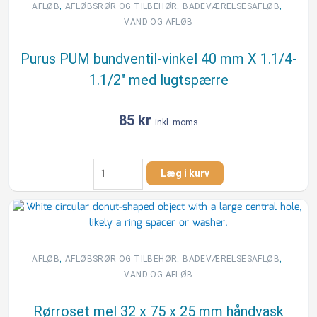
1.1/4"
,
,
,
AFLØB
AFLØBSRØR OG TILBEHØR
BADEVÆRELSESAFLØB
med
VAND OG AFLØB
lugtspærre
og
Purus PUM bundventil-vinkel 40 mm X 1.1/4-
trævle-
1.1/2″ med lugtspærre
si
antal
85
kr
inkl. moms
Purus
Læg i kurv
PUM
bundventil-
vinkel
40
mm
X
,
,
,
AFLØB
AFLØBSRØR OG TILBEHØR
BADEVÆRELSESAFLØB
1.1/4-
VAND OG AFLØB
1.1/2"
med
Rørroset mel 32 x 75 x 25 mm håndvask