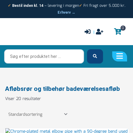
Gå
– levering i morgen
Fri fragt over 5.000 kr.
✓
Bestil inden kl. 14
✓
til
Erhverv →
indholdet
0
|
Søg
efter
produktet
her
…
Afløbsrør og tilbehør badeværelsesafløb
Viser 20 resultater