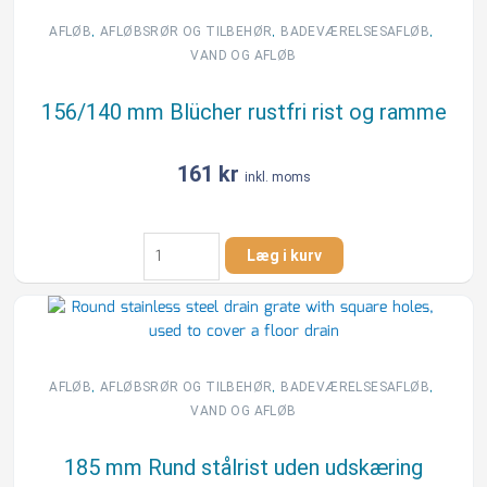
uden
udskæring
,
,
,
AFLØB
AFLØBSRØR OG TILBEHØR
BADEVÆRELSESAFLØB
antal
VAND OG AFLØB
156/140 mm Blücher rustfri rist og ramme
161
kr
inkl. moms
156/140
Læg i kurv
mm
Blücher
rustfri
rist
og
ramme
,
,
,
AFLØB
AFLØBSRØR OG TILBEHØR
BADEVÆRELSESAFLØB
antal
VAND OG AFLØB
185 mm Rund stålrist uden udskæring