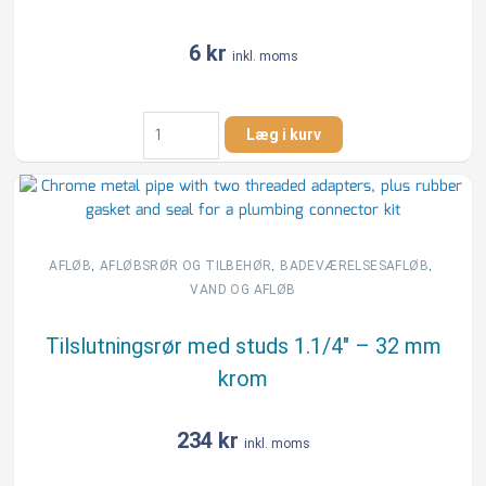
lugtspærre
antal
6
kr
inkl. moms
Rørroset
Læg i kurv
mel
32
x
75
x
25
,
,
,
AFLØB
AFLØBSRØR OG TILBEHØR
BADEVÆRELSESAFLØB
mm
VAND OG AFLØB
håndvask
antal
Tilslutningsrør med studs 1.1/4″ – 32 mm
krom
234
kr
inkl. moms