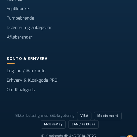
Septiktanke
Pumpebrønde
Drænrør og anlægsrør
Afløbsrender
KONTO & ERHVERV
Log ind / Min konto
Erhverv & Kloakgods PRO
Om Kloakgods
Sikker betaling med SSL-kryptering
VISA
Mastercard
MobilePay
EAN / Faktura
© Kloakgods.dk ApS 2014–2026