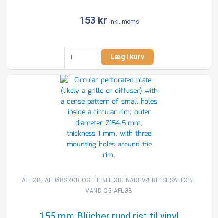
153
kr
inkl. moms
146
Læg i kurv
mm
4-
kt.
rist
uden
udskæring
antal
,
,
,
AFLØB
AFLØBSRØR OG TILBEHØR
BADEVÆRELSESAFLØB
VAND OG AFLØB
155 mm Blücher rund rist til vinyl