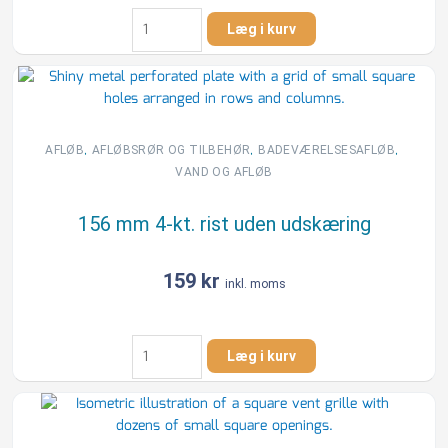
155
Læg i kurv
mm
Blücher
rustfri
rist
rund
antal
,
,
,
AFLØB
AFLØBSRØR OG TILBEHØR
BADEVÆRELSESAFLØB
VAND OG AFLØB
156 mm 4-kt. rist uden udskæring
159
kr
inkl. moms
156
Læg i kurv
mm
4-
kt.
rist