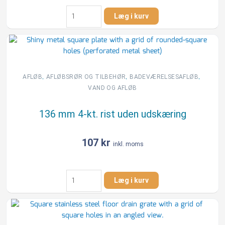
136
Læg i kurv
mm
4-
kt.
rist
med
udskæring
,
,
,
AFLØB
AFLØBSRØR OG TILBEHØR
BADEVÆRELSESAFLØB
antal
VAND OG AFLØB
136 mm 4-kt. rist uden udskæring
107
kr
inkl. moms
136
Læg i kurv
mm
4-
kt.
rist