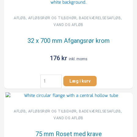
med
ramme
antal
,
,
,
AFLØB
AFLØBSRØR OG TILBEHØR
BADEVÆRELSESAFLØB
VAND OG AFLØB
32 x 700 mm Afgangsrør krom
176
kr
inkl. moms
32
Læg i kurv
x
700
mm
Afgangsrør
krom
,
,
,
AFLØB
AFLØBSRØR OG TILBEHØR
BADEVÆRELSESAFLØB
antal
VAND OG AFLØB
75 mm Roset med krave