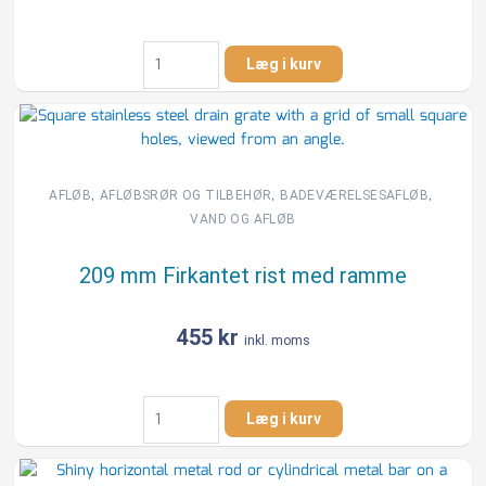
209
Læg i kurv
mm
4-
kt.
rist
uden
udskæring
,
,
,
AFLØB
AFLØBSRØR OG TILBEHØR
BADEVÆRELSESAFLØB
antal
VAND OG AFLØB
209 mm Firkantet rist med ramme
455
kr
inkl. moms
209
Læg i kurv
mm
Firkantet
rist