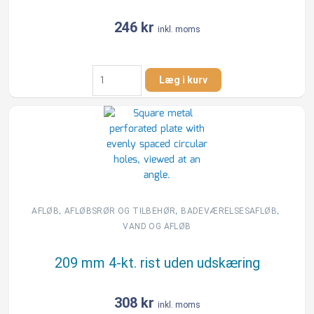
246
kr
inkl. moms
185
Læg i kurv
mm
Rund
stålrist
uden
udskæring
antal
,
,
,
AFLØB
AFLØBSRØR OG TILBEHØR
BADEVÆRELSESAFLØB
VAND OG AFLØB
209 mm 4-kt. rist uden udskæring
308
kr
inkl. moms