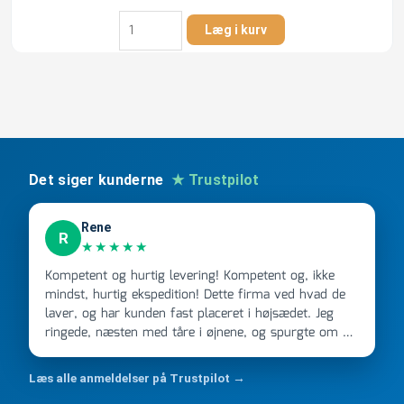
Tilslutningsrør
Læg i kurv
med
studs
1.1/4"
-
32
mm
krom
antal
Det siger kunderne
★ Trustpilot
Rene
R
★★★★★
Kompetent og hurtig levering! Kompetent og, ikke
mindst, hurtig ekspedition! Dette firma ved hvad de
laver, og har kunden fast placeret i højsædet. Jeg
ringede, næsten med tåre i øjnene, og spurgte om de
kunne levere en stor ordre, fordi Davidsen A/S ikke
kunne overholde en 2 måneder gammel aftale. Jeg
Læs alle anmeldelser på Trustpilot →
ringede onsdag kl 16, og min store ordre kom dagen