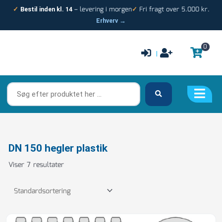
Gå
– levering i morgen
Fri fragt over 5.000 kr.
✓
Bestil inden kl. 14
✓
til
Erhverv →
indholdet
0
|
Søg
efter
produktet
her
…
DN 150 hegler plastik
Viser 7 resultater