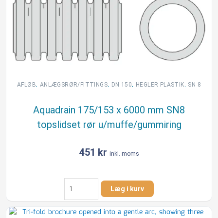
,
,
,
,
AFLØB
ANLÆGSRØR/FITTINGS
DN 150
HEGLER PLASTIK
SN 8
Aquadrain 175/153 x 6000 mm SN8
topslidset rør u/muffe/gummiring
451
kr
inkl. moms
Aquadrain
Læg i kurv
175/153
x
6000