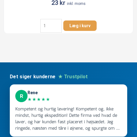
23
kr
inkl. moms
Siroplast/Aquadrain
Læg i kurv
175
mm
gummiring
antal
Det siger kunderne
★ Trustpilot
Rene
R
★★★★★
Kompetent og hurtig levering! Kompetent og, ikke
mindst, hurtig ekspedition! Dette firma ved hvad de
laver, og har kunden fast placeret i højsædet. Jeg
ringede, næsten med tåre i øjnene, og spurgte om de
kunne levere en stor ordre, fordi Davidsen A/S ikke