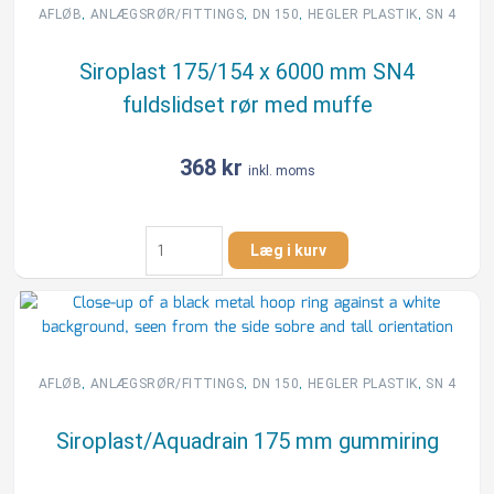
til
,
,
,
,
AFLØB
ANLÆGSRØR/FITTINGS
DN 150
HEGLER PLASTIK
SN 4
glat
muffe,
Siroplast 175/154 x 6000 mm SN4
uden
fuldslidset rør med muffe
gummiring
antal
368
kr
inkl. moms
Siroplast
Læg i kurv
175/154
x
6000
mm
SN4
fuldslidset
,
,
,
,
AFLØB
ANLÆGSRØR/FITTINGS
DN 150
HEGLER PLASTIK
SN 4
rør
med
Siroplast/Aquadrain 175 mm gummiring
muffe
antal