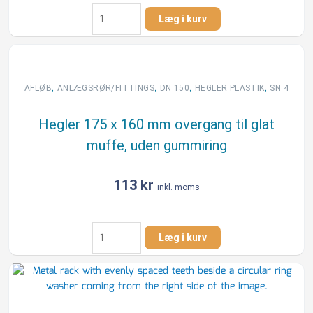
Hegler
Læg i kurv
175
mm
45
gr.
bøjning,
,
,
,
,
AFLØB
ANLÆGSRØR/FITTINGS
DN 150
HEGLER PLASTIK
SN 4
uden
gummiringe
Hegler 175 x 160 mm overgang til glat
antal
muffe, uden gummiring
113
kr
inkl. moms
Hegler
Læg i kurv
175
x
160
mm
overgang