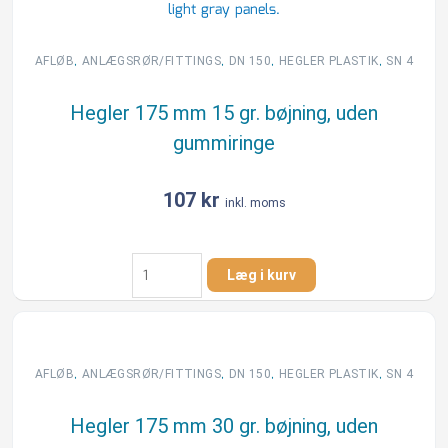
mm
SN8
topslidset
,
,
,
,
AFLØB
ANLÆGSRØR/FITTINGS
DN 150
HEGLER PLASTIK
SN 4
rør
u/muffe/gummiring
Hegler 175 mm 15 gr. bøjning, uden
antal
gummiringe
107
kr
inkl. moms
Hegler
Læg i kurv
175
mm
15
gr.
bøjning,
,
,
,
,
AFLØB
ANLÆGSRØR/FITTINGS
DN 150
HEGLER PLASTIK
SN 4
uden
gummiringe
Hegler 175 mm 30 gr. bøjning, uden
antal