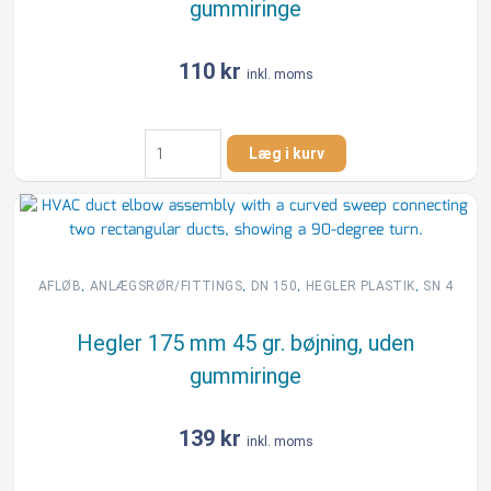
gummiringe
110
kr
inkl. moms
Hegler
Læg i kurv
175
mm
30
gr.
bøjning,
uden
,
,
,
,
AFLØB
ANLÆGSRØR/FITTINGS
DN 150
HEGLER PLASTIK
SN 4
gummiringe
antal
Hegler 175 mm 45 gr. bøjning, uden
gummiringe
139
kr
inkl. moms