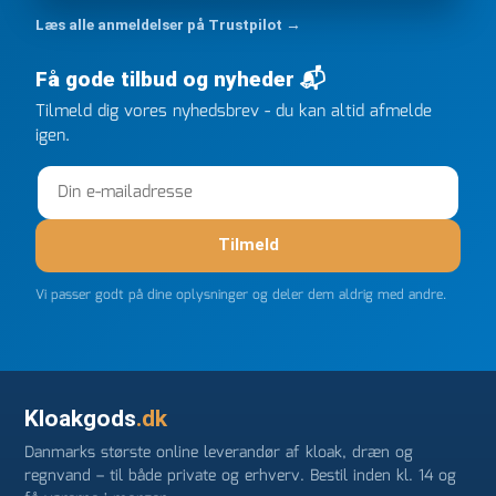
kunne overholde en 2 måneder gammel aftale. Jeg
Læs alle anmeldelser på Trustpilot →
ringede onsdag kl 16, og min store ordre kom dagen
efter kl 6.45! Kan slet ikke få armene ned, og næste
Få gode tilbud og nyheder 📬
gang jeg skal bruge noget, vil jeg ringe til dem
FØRST. De varmeste og venligste hilsner fra Rene
Tilmeld dig vores nyhedsbrev - du kan altid afmelde
igen.
Tilmeld
Vi passer godt på dine oplysninger og deler dem aldrig med andre.
Kloakgods
.dk
Danmarks største online leverandør af kloak, dræn og
regnvand – til både private og erhverv. Bestil inden kl. 14 og