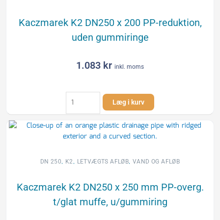
PP-
red.
Kaczmarek K2 DN250 x 200 PP-reduktion,
til
uden gummiringe
glat
spids,
u/gummiring
1.083
kr
inkl. moms
antal
Kaczmarek
Læg i kurv
K2
DN250
x
200
PP-
reduktion,
,
,
,
DN 250
K2
LETVÆGTS AFLØB
VAND OG AFLØB
uden
gummiringe
Kaczmarek K2 DN250 x 250 mm PP-overg.
antal
t/glat muffe, u/gummiring