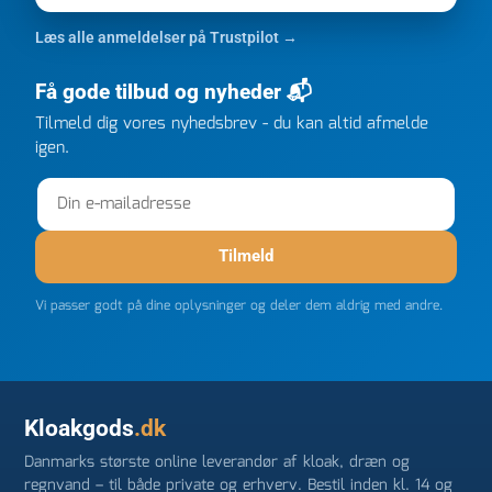
kunne levere en stor ordre, fordi Davidsen A/S ikke
kunne overholde en 2 måneder gammel aftale. Jeg
Læs alle anmeldelser på Trustpilot →
ringede onsdag kl 16, og min store ordre kom dagen
efter kl 6.45! Kan slet ikke få armene ned, og næste
Få gode tilbud og nyheder 📬
gang jeg skal bruge noget, vil jeg ringe til dem
FØRST. De varmeste og venligste hilsner fra Rene
Tilmeld dig vores nyhedsbrev - du kan altid afmelde
igen.
Tilmeld
Vi passer godt på dine oplysninger og deler dem aldrig med andre.
Kloakgods
.dk
Danmarks største online leverandør af kloak, dræn og
regnvand – til både private og erhverv. Bestil inden kl. 14 og