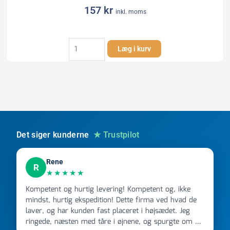
157
kr
inkl. moms
Kaczmarek
Læg i kurv
K2
DN250
x
250
mm
PP-
overg.
t/glat
Det siger kunderne
★ Trustpilot
muffe,
u/gummiring
Rene
antal
R
★★★★★
Kompetent og hurtig levering! Kompetent og, ikke
mindst, hurtig ekspedition! Dette firma ved hvad de
laver, og har kunden fast placeret i højsædet. Jeg
ringede, næsten med tåre i øjnene, og spurgte om de