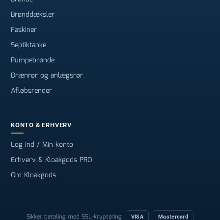
Brønddæksler
Faskiner
Septiktanke
Pumpebrønde
Drænrør og anlægsrør
Afløbsrender
KONTO & ERHVERV
Log ind / Min konto
Erhverv & Kloakgods PRO
Om Kloakgods
Sikker betaling med SSL-kryptering
VISA
Mastercard