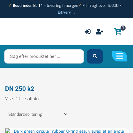
Gå
– levering i morgen
Fri fragt over 5.000 kr.
✓
Bestil inden kl. 14
✓
til
Erhverv →
indholdet
0
|
Søg
efter
produktet
her
…
DN 250 k2
Viser 10 resultater