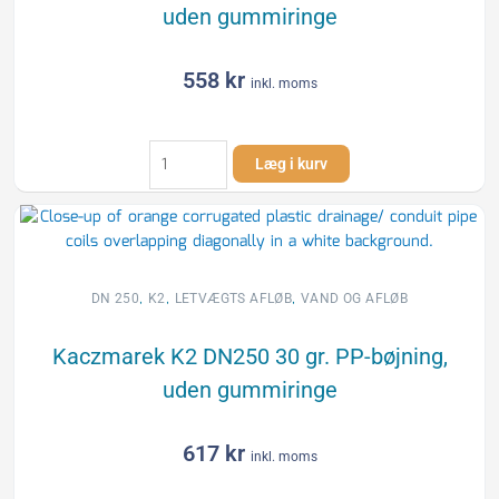
uden gummiringe
558
kr
inkl. moms
Kaczmarek
Læg i kurv
K2
DN250
15
gr.
PP-
bøjning,
,
,
,
DN 250
K2
LETVÆGTS AFLØB
VAND OG AFLØB
uden
gummiringe
Kaczmarek K2 DN250 30 gr. PP-bøjning,
antal
uden gummiringe
617
kr
inkl. moms