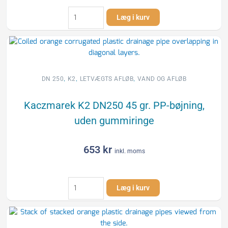
Kaczmarek
Læg i kurv
K2
DN250
30
gr.
PP-
bøjning,
,
,
,
DN 250
K2
LETVÆGTS AFLØB
VAND OG AFLØB
uden
gummiringe
Kaczmarek K2 DN250 45 gr. PP-bøjning,
antal
uden gummiringe
653
kr
inkl. moms
Kaczmarek
Læg i kurv
K2
DN250
45
gr.