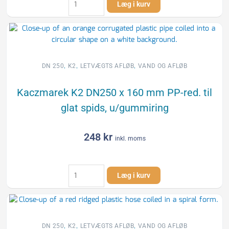
Læg i kurv
K2
DN250
x
160
mm
PP-
,
,
,
DN 250
K2
LETVÆGTS AFLØB
VAND OG AFLØB
gren
t/glat
Kaczmarek K2 DN250 x 160 mm PP-red. til
spids,
glat spids, u/gummiring
u/gummiringe
antal
248
kr
inkl. moms
Kaczmarek
Læg i kurv
K2
DN250
x
160
mm
,
,
,
DN 250
K2
LETVÆGTS AFLØB
VAND OG AFLØB