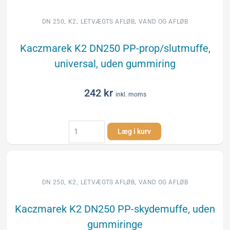
PP-
bøjning,
,
,
,
DN 250
K2
LETVÆGTS AFLØB
VAND OG AFLØB
uden
gummiringe
Kaczmarek K2 DN250 PP-prop/slutmuffe,
antal
universal, uden gummiring
242
kr
inkl. moms
Kaczmarek
Læg i kurv
K2
DN250
PP-
prop/slutmuffe,
universal,
,
,
,
DN 250
K2
LETVÆGTS AFLØB
VAND OG AFLØB
uden
gummiring
Kaczmarek K2 DN250 PP-skydemuffe, uden
antal
gummiringe