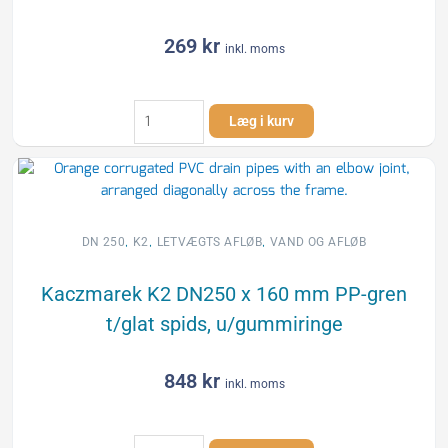
269
kr
inkl. moms
Kaczmarek
Læg i kurv
K2
DN250
PP-
skydemuffe,
uden
gummiringe
,
,
,
DN 250
K2
LETVÆGTS AFLØB
VAND OG AFLØB
antal
Kaczmarek K2 DN250 x 160 mm PP-gren
t/glat spids, u/gummiringe
848
kr
inkl. moms
Kaczmarek