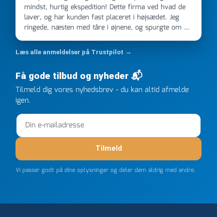
mindst, hurtig ekspedition! Dette firma ved hvad de
laver, og har kunden fast placeret i højsædet. Jeg
ringede, næsten med tåre i øjnene, og spurgte om de
kunne levere en stor ordre, fordi Davidsen A/S ikke
kunne overholde en 2 måneder gammel aftale. Jeg
Læs alle anmeldelser på Trustpilot →
ringede onsdag kl 16, og min store ordre kom dagen
efter kl 6.45! Kan slet ikke få armene ned, og næste
Få gode tilbud og nyheder 📬
gang jeg skal bruge noget, vil jeg ringe til dem
FØRST. De varmeste og venligste hilsner fra Rene
Tilmeld dig vores nyhedsbrev - du kan altid afmelde
igen.
Tilmeld
Vi passer godt på dine oplysninger og deler dem aldrig med andre.