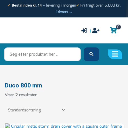
Gå
– levering i morgen
Fri fragt over 5.000 kr.
✓
Bestil inden kl. 14
✓
til
Erhverv →
indholdet
0
|
Søg
efter
produktet
her
…
Duco 800 mm
Viser 2 resultater