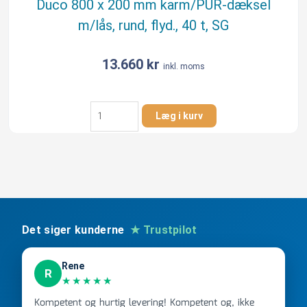
Duco 800 x 200 mm karm/PUR-dæksel
fast,
m/lås, rund, flyd., 40 t, SG
40
t,
SG
13.660
kr
inkl. moms
antal
Duco
Læg i kurv
800
x
200
mm
karm/PUR-
dæksel
m/lås,
rund,
Det siger kunderne
★ Trustpilot
flyd.,
40
Rene
t,
R
★★★★★
SG
antal
Kompetent og hurtig levering! Kompetent og, ikke