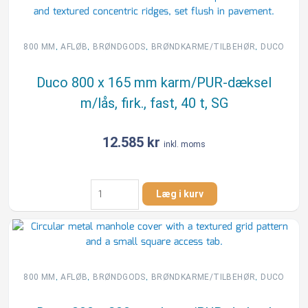
,
,
,
,
800 MM
AFLØB
BRØNDGODS
BRØNDKARME/TILBEHØR
DUCO
Duco 800 x 165 mm karm/PUR-dæksel
m/lås, firk., fast, 40 t, SG
12.585
kr
inkl. moms
Duco
Læg i kurv
800
x
165
mm
karm/PUR-
dæksel
,
,
,
,
800 MM
AFLØB
BRØNDGODS
BRØNDKARME/TILBEHØR
DUCO
m/lås,
firk.,