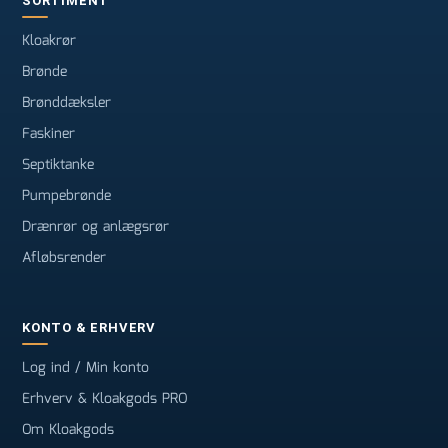
SORTIMENT
Kloakrør
Brønde
Brønddæksler
Faskiner
Septiktanke
Pumpebrønde
Drænrør og anlægsrør
Afløbsrender
KONTO & ERHVERV
Log ind / Min konto
Erhverv & Kloakgods PRO
Om Kloakgods