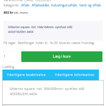
Varenummer (SKU):
153539125
Kategorier:
Afløb
,
Afløbsskåle
,
Industrigulvafløb
,
Vand og Afløb
802
kr
inkl. moms
Gitterrist square- rist: 168x168mm- syrefast stål:
AISI316l/EN1.4404
Blücher
På lager. Bestillinger inden kl. 14.00 leveres næste hverdag.
gitterrist
t/Blücher
Læg i kurv
200
x
Loading...
200
mm
Yderligere beskrivelse
Yderligere information
industriafløb,
1,35
Gitterrist square- rist: 168x168mm- syrefast stål:
t
AISI316l/EN1.4404
antal