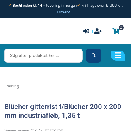
Gå
– levering i morgen
Fri fragt over 5.000 kr.
✓
Bestil inden kl. 14
✓
til
Erhverv →
indholdet
0
|
Søg
efter
produktet
her
…
Loading...
Blücher gitterrist t/Blücher 200 x 200
mm industriafløb, 1,35 t