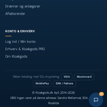
Drænrør og anlægsrør
Afløbsrender
KONTO & ERHVERV
Log ind / Min konto
Erhverv & Kloakgods PRO
Om Kloakgods
Sikker betaling med SSL-kryptering
VISA
Mastercard
MobilePay
EAN / Faktura
© Kloakgods.dk ApS 2014–2026
AI
OBS! Ingen varer på denne adresse: Søndre Mellemvej 30A, 4000
Roskilde