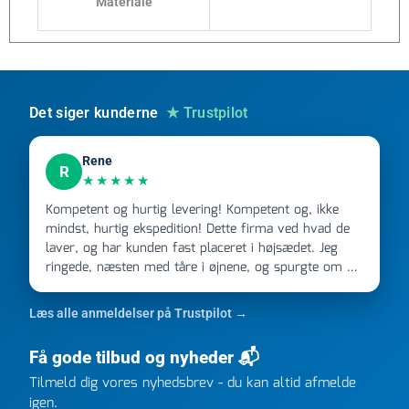
Materiale
Det siger kunderne
★ Trustpilot
Rene
R
★★★★★
Kompetent og hurtig levering! Kompetent og, ikke
mindst, hurtig ekspedition! Dette firma ved hvad de
laver, og har kunden fast placeret i højsædet. Jeg
ringede, næsten med tåre i øjnene, og spurgte om de
kunne levere en stor ordre, fordi Davidsen A/S ikke
kunne overholde en 2 måneder gammel aftale. Jeg
Læs alle anmeldelser på Trustpilot →
ringede onsdag kl 16, og min store ordre kom dagen
efter kl 6.45! Kan slet ikke få armene ned, og næste
Få gode tilbud og nyheder 📬
gang jeg skal bruge noget, vil jeg ringe til dem
Tilmeld dig vores nyhedsbrev - du kan altid afmelde
FØRST. De varmeste og venligste hilsner fra Rene
igen.