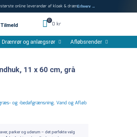
tørste online leverandør af kloak & dræn
Erhverv →
0
0 kr
Tilmeld
Drænrør og anlægsrør
Afløbsrender
indhuk, 11 x 60 cm, grå
 græs- og -bedafgrænsning
,
Vand og Afløb
 haver, parker og uderum – det perfekte valg