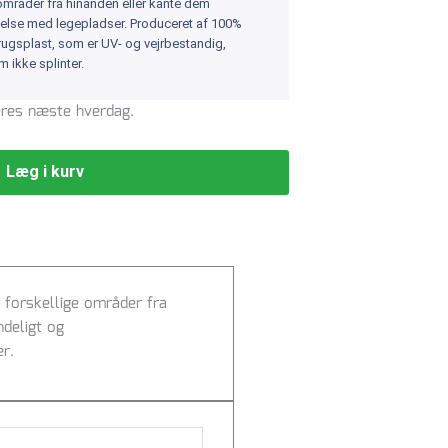
e områder fra hinanden eller kante dem
ndelse med legepladser. Produceret af 100%
ugsplast, som er UV- og vejrbestandig,
 ikke splinter.
veres næste hverdag.
Læg i kurv
e forskellige områder fra
ndeligt og
er.