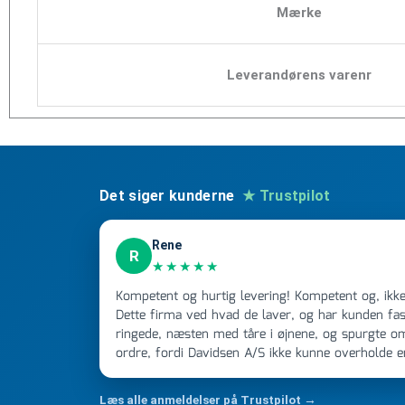
Mærke
Leverandørens varenr
Det siger kunderne
★ Trustpilot
Rene
R
★★★★★
Kompetent og hurtig levering! Kompetent og, ikke mindst, hurtig ekspedition!
Dette firma ved hvad de laver, og har kunden fast
ringede, næsten med tåre i øjnene, og spurgte o
ordre, fordi Davidsen A/S ikke kunne overholde 
Jeg ringede onsdag kl 16, og min store ordre kom
ikke få armene ned, og næste gang jeg skal bruge 
Læs alle anmeldelser på Trustpilot →