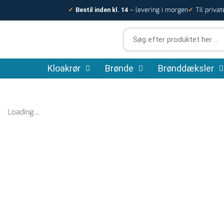
Gå
– levering i morgen
Til privat
✓
Bestil inden kl. 14
✓
til
indholdet
Søg
efter
produktet
Kloakrør
Brønde
her
Brønddæksler
…
Loading...