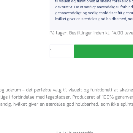
til visuelt og funktionelt at skelne forskellig
dekorativt. De er særligt anvendelige i forbi
genanvendeligt og vedligeholdelsesfrit genbr
hvilket giver en særdeles god holdbarhed, som
hanit
På lager. Bestillinger inden kl. 14.00 le
palisade,
rund
med
indhuk,
11
x
60
cm,
 og uderum – det perfekte valg til visuelt og funktionelt at skeln
grå
elige i forbindelse med legepladser. Produceret af 100% genanve
genbrugsplast
andig, hvilket giver en særdeles god holdbarhed, som ikke splint
antal