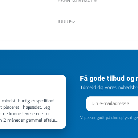
HAHN Kunststoffe
1000152
Få gode tilbud og
Tilmeld dig vores nyhedsbre
 placeret i højsædet. Jeg
m de kunne levere en stor
Vi passer godt på dine oplysning
en 2 måneder gammel aftale.
 dagen efter kl 6.45! Kan slet
noget, vil jeg ringe til dem