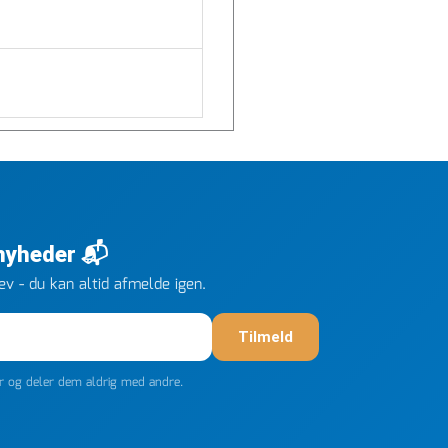
 nyheder 📬
v - du kan altid afmelde igen.
Tilmeld
er og deler dem aldrig med andre.