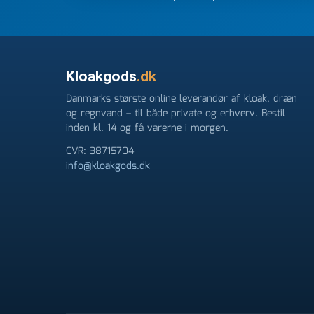
FØRST. De varmeste og venligste hilsner fra Ren
Kloakgods
.dk
Danmarks største online leverandør af kloak, dræn
og regnvand – til både private og erhverv. Bestil
inden kl. 14 og få varerne i morgen.
CVR: 38715704
info@kloakgods.dk