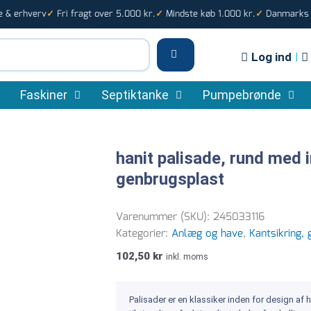
e & erhverv
Fri fragt over 5.000 kr.
Mindste køb 1.000 kr.
Danmarks s
✓
✓
✓
Log ind
|
Faskiner
Septiktanke
Pumpebrønde
hanit palisade, rund med 
genbrugsplast
Varenummer (SKU):
245033116
Kategorier:
Anlæg og have
,
Kantsikring,
102,50
kr
inkl. moms
Palisader er en klassiker inden for design af