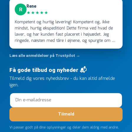
Rene
R
★★★★★
Kompetent og hurtig levering! Kompetent og, ikke
mindst, hurtig ekspedition! Dette firma ved hvad de
laver, og har kunden fast placeret i højsædet. Jeg
ringede, næsten med tåre i øjnene, og spurgte om de
kunne levere en stor ordre, fordi Davidsen A/S ikke
kunne overholde en 2 måneder gammel aftale. Jeg
Læs alle anmeldelser på Trustpilot →
ringede onsdag kl 16, og min store ordre kom dagen
efter kl 6.45! Kan slet ikke få armene ned, og næste
Få gode tilbud og nyheder 📬
gang jeg skal bruge noget, vil jeg ringe til dem
FØRST. De varmeste og venligste hilsner fra Rene
Tilmeld dig vores nyhedsbrev - du kan altid afmelde
igen.
Tilmeld
Vi passer godt på dine oplysninger og deler dem aldrig med andre.