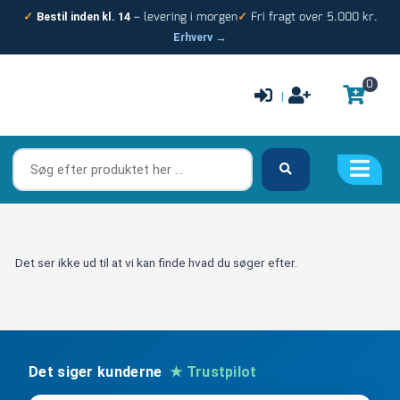
Gå
– levering i morgen
Fri fragt over 5.000 kr.
✓
Bestil inden kl. 14
✓
til
Erhverv →
indholdet
0
|
Søg
efter
produktet
her
…
Det ser ikke ud til at vi kan finde hvad du søger efter.
Det siger kunderne
★ Trustpilot