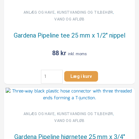
nippel
antal
,
,
ANLÆG OG HAVE
KUNSTVANDING OG TILBEHØR
VAND OG AFLØB
Gardena Pipeline tee 25 mm x 1/2″ nippel
88
kr
inkl. moms
Gardena
Læg i kurv
Pipeline
tee
25
mm
x
1/2"
,
,
ANLÆG OG HAVE
KUNSTVANDING OG TILBEHØR
nippel
VAND OG AFLØB
antal
Gardena Pipeline hjørnetee 25 mm x 3/4″