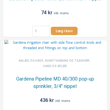
74
kr
inkl. moms
Gardena
Læg i kurv
Pipeline
vinkel
25
mm
x
3/4"
,
,
ANLÆG OG HAVE
KUNSTVANDING OG TILBEHØR
nippel
VAND OG AFLØB
antal
Gardena Pipeline MD 40/300 pop-up
sprinkler, 3/4″ nippel
436
kr
inkl. moms