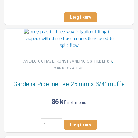
Gardena
Læg i kurv
Pipeline
tee
25
mm
x
3/4"
nippel
,
,
ANLÆG OG HAVE
KUNSTVANDING OG TILBEHØR
antal
VAND OG AFLØB
Gardena Pipeline tee 25 mm x 3/4″ muffe
86
kr
inkl. moms
Gardena
Læg i kurv
Pipeline
tee