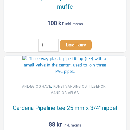
muffe
100
kr
inkl. moms
Gardena
Læg i kurv
Pipeline
hjørnetee
25
mm
x
3/4"
muffe
,
,
ANLÆG OG HAVE
KUNSTVANDING OG TILBEHØR
antal
VAND OG AFLØB
Gardena Pipeline tee 25 mm x 3/4″ nippel
88
kr
inkl. moms