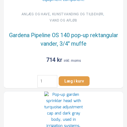
muffe
antal
,
,
ANLÆG OG HAVE
KUNSTVANDING OG TILBEHØR
VAND OG AFLØB
Gardena Pipeline OS 140 pop-up rektangular
vander, 3/4″ muffe
714
kr
inkl. moms
Gardena
Læg i kurv
Pipeline
OS
140
pop-
up
rektangular
vander,
3/4"