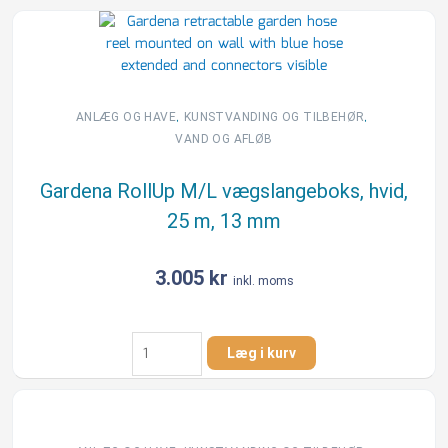
XL
vægslangeboks,
hvid,
35
m,
13
,
,
ANLÆG OG HAVE
KUNSTVANDING OG TILBEHØR
mm
VAND OG AFLØB
antal
Gardena RollUp M/L vægslangeboks, hvid,
25 m, 13 mm
3.005
kr
inkl. moms
Gardena
Læg i kurv
RollUp
M/L
vægslangeboks,
hvid,