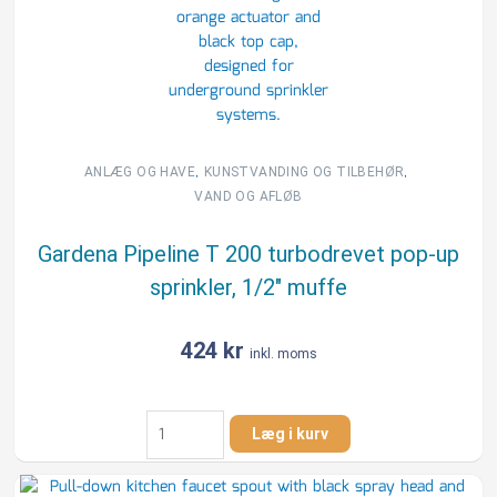
antal
,
,
ANLÆG OG HAVE
KUNSTVANDING OG TILBEHØR
VAND OG AFLØB
Gardena Pipeline T 200 turbodrevet pop-up
sprinkler, 1/2″ muffe
424
kr
inkl. moms
Gardena
Læg i kurv
Pipeline
T
200