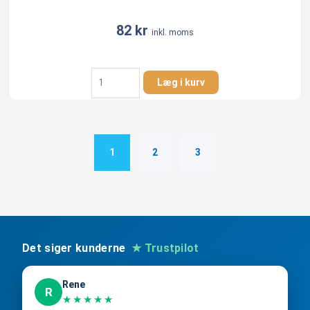
82
kr
inkl. moms
Gardena
Læg i kurv
Pipeline
vinkel
25
mm
antal
1
2
3
Det siger kunderne
★ Trustpilot
Rene
R
★★★★★