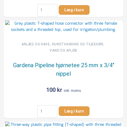
Gardena
Læg i kurv
Pipeline
MD
40/300
pop-
up
sprinkler,
,
,
ANLÆG OG HAVE
KUNSTVANDING OG TILBEHØR
3/4"
VAND OG AFLØB
nippel
antal
Gardena Pipeline hjørnetee 25 mm x 3/4″
nippel
100
kr
inkl. moms
Gardena
Læg i kurv
Pipeline
hjørnetee
25