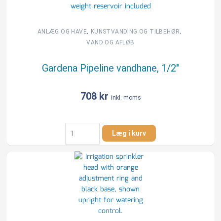
turbodrevet
pop-
up
,
,
ANLÆG OG HAVE
KUNSTVANDING OG TILBEHØR
sprinkler,
VAND OG AFLØB
1/2"
muffe
Gardena Pipeline vandhane, 1/2″
antal
708
kr
inkl. moms
Gardena
Læg i kurv
Pipeline
vandhane,
1/2"
antal