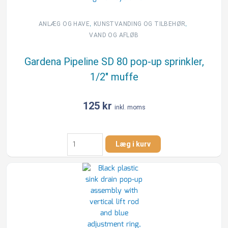
muffe
antal
,
,
ANLÆG OG HAVE
KUNSTVANDING OG TILBEHØR
VAND OG AFLØB
Gardena Pipeline SD 80 pop-up sprinkler,
1/2″ muffe
125
kr
inkl. moms
Gardena
Læg i kurv
Pipeline
SD
80
pop-
up
sprinkler,
1/2"
muffe