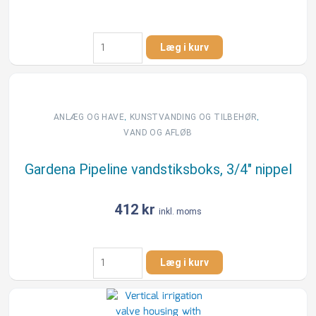
Gardena
Læg i kurv
Pipeline
tilslutningsboks,
3/4"
nippel
antal
,
,
ANLÆG OG HAVE
KUNSTVANDING OG TILBEHØR
VAND OG AFLØB
Gardena Pipeline vandstiksboks, 3/4″ nippel
412
kr
inkl. moms
Gardena
Læg i kurv
Pipeline
vandstiksboks,
3/4"
nippel