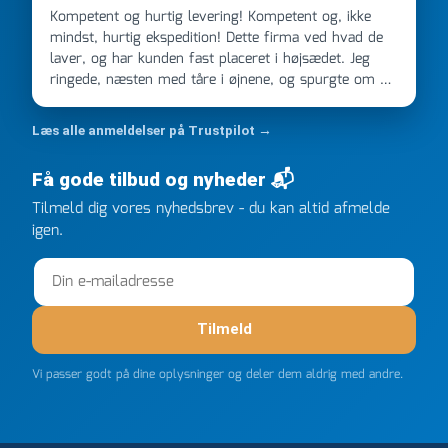
Kompetent og hurtig levering! Kompetent og, ikke
mindst, hurtig ekspedition! Dette firma ved hvad de
laver, og har kunden fast placeret i højsædet. Jeg
ringede, næsten med tåre i øjnene, og spurgte om de
kunne levere en stor ordre, fordi Davidsen A/S ikke
kunne overholde en 2 måneder gammel aftale. Jeg
Læs alle anmeldelser på Trustpilot →
ringede onsdag kl 16, og min store ordre kom dagen
efter kl 6.45! Kan slet ikke få armene ned, og næste
Få gode tilbud og nyheder 📬
gang jeg skal bruge noget, vil jeg ringe til dem
FØRST. De varmeste og venligste hilsner fra Rene
Tilmeld dig vores nyhedsbrev - du kan altid afmelde
igen.
Tilmeld
Vi passer godt på dine oplysninger og deler dem aldrig med andre.