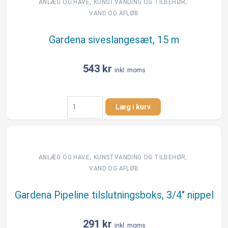
25
,
,
ANLÆG OG HAVE
KUNSTVANDING OG TILBEHØR
m,
VAND OG AFLØB
13
mm
Gardena siveslangesæt, 15 m
antal
543
kr
inkl. moms
Gardena
Læg i kurv
siveslangesæt,
15
m
antal
,
,
ANLÆG OG HAVE
KUNSTVANDING OG TILBEHØR
VAND OG AFLØB
Gardena Pipeline tilslutningsboks, 3/4″ nippel
291
kr
inkl. moms