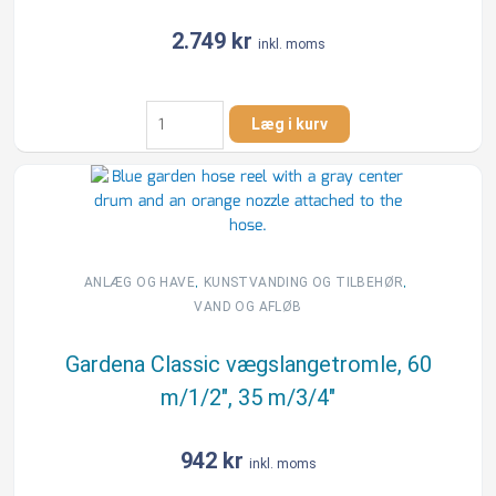
2.749
kr
inkl. moms
Gardena
Læg i kurv
RollUp
M
haveslangeboks,
hvid,
20
m,
11
,
,
ANLÆG OG HAVE
KUNSTVANDING OG TILBEHØR
mm
VAND OG AFLØB
antal
Gardena Classic vægslangetromle, 60
m/1/2″, 35 m/3/4″
942
kr
inkl. moms