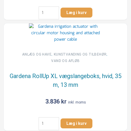
Gardena
Læg i kurv
Classic
vægslangetromle,
60
m/1/2",
35
m/3/4"
antal
,
,
ANLÆG OG HAVE
KUNSTVANDING OG TILBEHØR
VAND OG AFLØB
Gardena RollUp XL vægslangeboks, hvid, 35
m, 13 mm
3.836
kr
inkl. moms
Gardena
Læg i kurv
RollUp