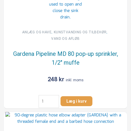
antal
,
,
ANLÆG OG HAVE
KUNSTVANDING OG TILBEHØR
VAND OG AFLØB
Gardena Pipeline MD 80 pop-up sprinkler,
1/2″ muffe
248
kr
inkl. moms
Gardena
Læg i kurv
Pipeline
MD
80
pop-
up