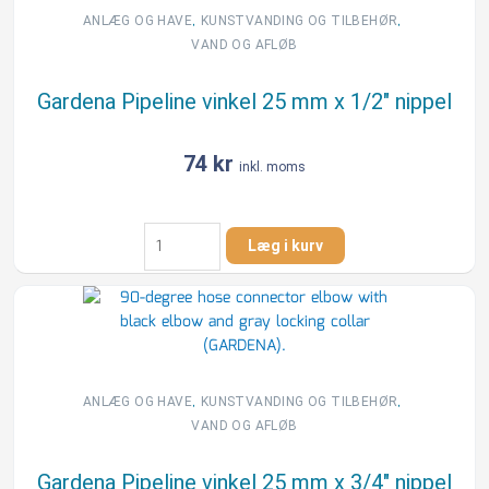
sprinkler,
,
,
ANLÆG OG HAVE
KUNSTVANDING OG TILBEHØR
1/2"
VAND OG AFLØB
muffe
antal
Gardena Pipeline vinkel 25 mm x 1/2″ nippel
74
kr
inkl. moms
Gardena
Læg i kurv
Pipeline
vinkel
25
mm
x
1/2"
nippel
,
,
ANLÆG OG HAVE
KUNSTVANDING OG TILBEHØR
antal
VAND OG AFLØB
Gardena Pipeline vinkel 25 mm x 3/4″ nippel