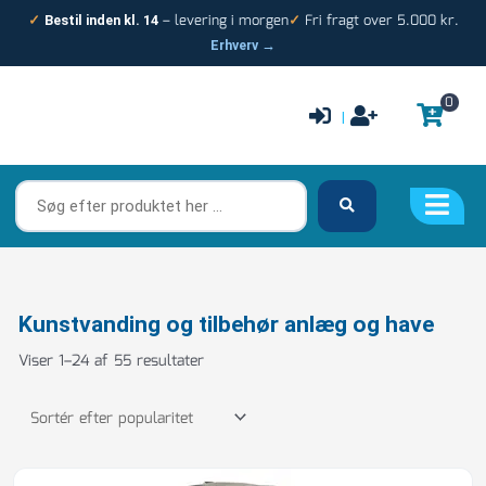
Gå
– levering i morgen
Fri fragt over 5.000 kr.
✓
Bestil inden kl. 14
✓
til
Erhverv →
indholdet
0
|
Søg
efter
produktet
her
…
Sorteret
Kunstvanding og tilbehør anlæg og have
efter
Viser 1–24 af 55 resultater
popularitet