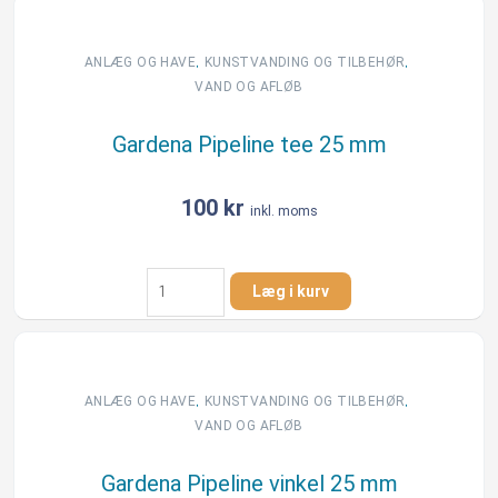
25
mm
x
,
,
ANLÆG OG HAVE
KUNSTVANDING OG TILBEHØR
3/4"
VAND OG AFLØB
muffe
antal
Gardena Pipeline tee 25 mm
100
kr
inkl. moms
Gardena
Læg i kurv
Pipeline
tee
25
mm
antal
,
,
ANLÆG OG HAVE
KUNSTVANDING OG TILBEHØR
VAND OG AFLØB
Gardena Pipeline vinkel 25 mm