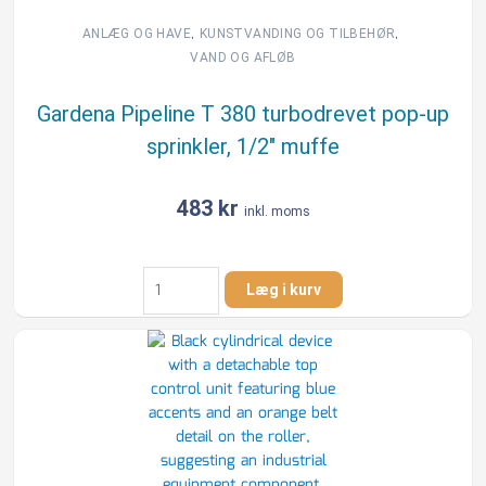
,
,
ANLÆG OG HAVE
KUNSTVANDING OG TILBEHØR
VAND OG AFLØB
Gardena Pipeline T 380 turbodrevet pop-up
sprinkler, 1/2″ muffe
483
kr
inkl. moms
Gardena
Læg i kurv
Pipeline
T
380
turbodrevet
pop-
up
sprinkler,
1/2"