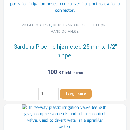
mm
x
3/4"
nippel
,
,
ANLÆG OG HAVE
KUNSTVANDING OG TILBEHØR
antal
VAND OG AFLØB
Gardena Pipeline hjørnetee 25 mm x 1/2″
nippel
100
kr
inkl. moms
Gardena
Læg i kurv
Pipeline
hjørnetee
25
mm
x
1/2"