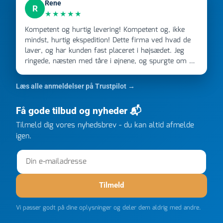
Rene
R
★★★★★
Kompetent og hurtig levering! Kompetent og, ikke
mindst, hurtig ekspedition! Dette firma ved hvad de
laver, og har kunden fast placeret i højsædet. Jeg
ringede, næsten med tåre i øjnene, og spurgte om de
kunne levere en stor ordre, fordi Davidsen A/S ikke
kunne overholde en 2 måneder gammel aftale. Jeg
Læs alle anmeldelser på Trustpilot →
ringede onsdag kl 16, og min store ordre kom dagen
efter kl 6.45! Kan slet ikke få armene ned, og næste
Få gode tilbud og nyheder 📬
gang jeg skal bruge noget, vil jeg ringe til dem
FØRST. De varmeste og venligste hilsner fra Rene
Tilmeld dig vores nyhedsbrev - du kan altid afmelde
igen.
Tilmeld
Vi passer godt på dine oplysninger og deler dem aldrig med andre.