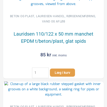
,
,
,
BETON OG PLAST
LAURIDSEN HANDEL
RØRGENNEMFØRING
VAND OG AFLØB
Lauridsen 110/122 x 50 mm manchet
EPDM t/beton/plast, glat spids
85
kr
inkl. moms
Lauridsen
Læg i kurv
110/122
x
50
mm
manchet
EPDM
t/beton/plast,
,
,
,
BETON OG PLAST
LAURIDSEN HANDEL
RØRGENNEMFØRING