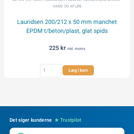
glat
VAND OG AFLØB
spids
antal
Lauridsen 200/212 x 50 mm manchet
EPDM t/beton/plast, glat spids
225
kr
inkl. moms
Lauridsen
Læg i kurv
200/212
x
50
mm
manchet
EPDM
t/beton/plast,
glat
Det siger kunderne
★ Trustpilot
spids
antal