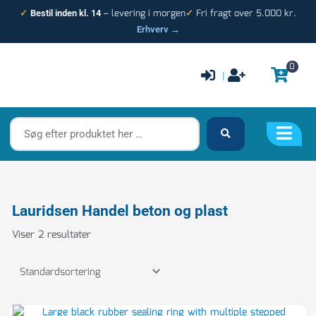
Gå
– levering i morgen
Fri fragt over 5.000 kr.
✓
Bestil inden kl. 14
✓
til
Erhverv →
indholdet
0
|
Søg
efter
produktet
her
…
Lauridsen Handel beton og plast
Viser 2 resultater