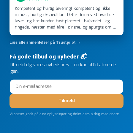
Kompetent og hurtig levering! Kompetent og, ikke
mindst, hurtig ekspedition! Dette firma ved hvad de
laver, og har kunden fast placeret i højsædet. Jeg
ringede, næsten med tåre i øjnene, og spurgte om de
kunne levere en stor ordre, fordi Davidsen A/S ikke
kunne overholde en 2 måneder gammel aftale. Jeg
Læs alle anmeldelser på Trustpilot →
ringede onsdag kl 16, og min store ordre kom dagen
efter kl 6.45! Kan slet ikke få armene ned, og næste
Få gode tilbud og nyheder 📬
gang jeg skal bruge noget, vil jeg ringe til dem
Tilmeld dig vores nyhedsbrev - du kan altid afmelde
FØRST. De varmeste og venligste hilsner fra Rene
igen.
Tilmeld
Vi passer godt på dine oplysninger og deler dem aldrig med andre.