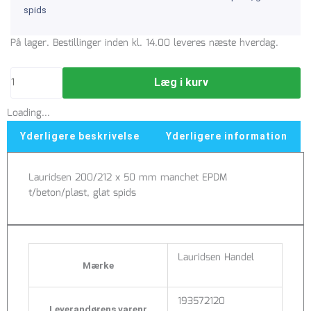
spids
Lauridsen
På lager. Bestillinger inden kl. 14.00 leveres næste hverdag.
200/212
x
Læg i kurv
50
mm
Loading...
manchet
EPDM
Yderligere beskrivelse
Yderligere information
t/beton/plast,
glat
Lauridsen 200/212 x 50 mm manchet EPDM
spids
t/beton/plast, glat spids
antal
Lauridsen Handel
Mærke
193572120
Leverandørens varenr