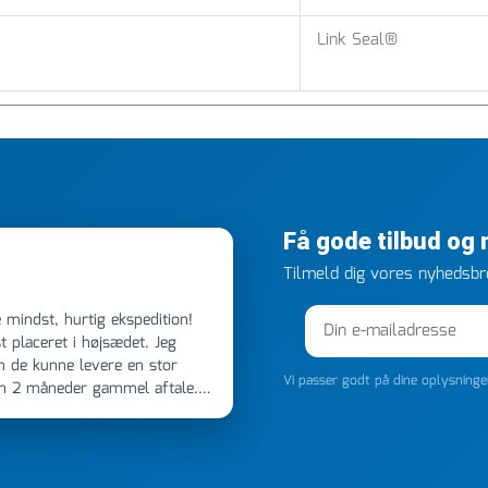
Link Seal®
Få gode tilbud og
Tilmeld dig vores nyhedsbre
 placeret i højsædet. Jeg
m de kunne levere en stor
Vi passer godt på dine oplysning
en 2 måneder gammel aftale.
 dagen efter kl 6.45! Kan slet
noget, vil jeg ringe til dem
e