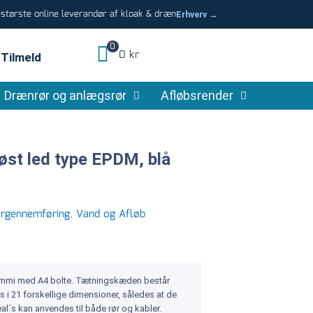
tørste online leverandør af kloak & dræn
Erhverv →
0
0 kr
Tilmeld
Drænrør og anlægsrør
Afløbsrender
øst led type EPDM, blå
rgennemføring
,
Vand og Afløb
gummi med A4 bolte. Tætningskæden består
 i 21 forskellige dimensioner, således at de
al´s kan anvendes til både rør og kabler.