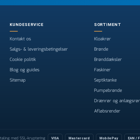
KUNDESERVICE
SORTIMENT
Kontakt os
Kloakrør
Salgs- & leveringsbetingelser
Brønde
Cookie politik
Brønddæksler
Blog og guides
Faskiner
Sitemap
Septiktanke
Pumpebrønde
Drænrør og anlægsrør
Afløbsrender
etaling med SSL-kryptering
VISA
Mastercard
MobilePay
EAN / 