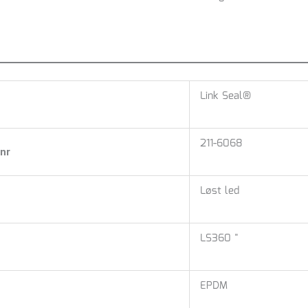
Link Seal®
211-6068
nr
Løst led
LS360 "
EPDM