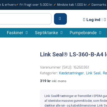
e & erhverv
Fri fragt over 5.000 kr.
Mindste køb 1.000 kr.
Danmarks s
✓
✓
✓
Log ind
|
Faskiner
Septiktanke
Pumpebrønde
Link Seal® LS-360-B-A4 l
Varenummer (SKU):
16260361
Kategorier:
Kædetætninger
,
Link Seal
,
Rø
319
kr
inkl. moms
Link Seal® tætninger er fremstillet i EPDM-
af identiske massive gummikloder, som findes
dækker alle rør- og kabeldimensioner. Link Se