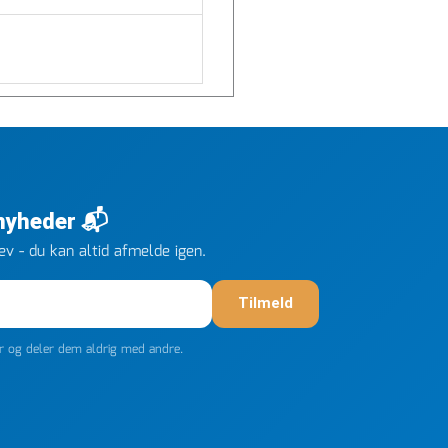
 nyheder 📬
v - du kan altid afmelde igen.
Tilmeld
er og deler dem aldrig med andre.