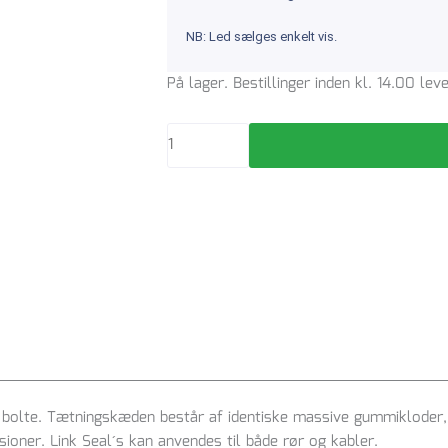
NB: Led sælges enkelt vis.
Link
På lager. Bestillinger inden kl. 14.00 le
Seal®
LS-
360-
B-
A4
løst
led
type
EPDM,
blå
antal
bolte. Tætningskæden består af identiske massive gummikloder, s
ioner. Link Seal´s kan anvendes til både rør og kabler.