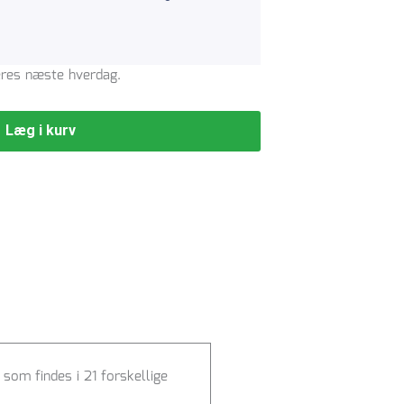
veres næste hverdag.
Læg i kurv
om findes i 21 forskellige