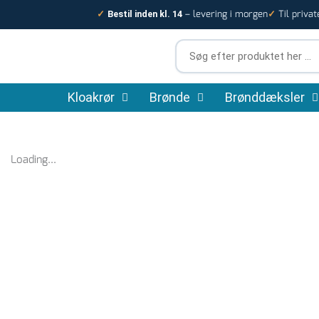
Gå
– levering i morgen
Til privat
✓
Bestil inden kl. 14
✓
til
indholdet
Søg
efter
produktet
Kloakrør
Brønde
her
Brønddæksler
…
Loading...