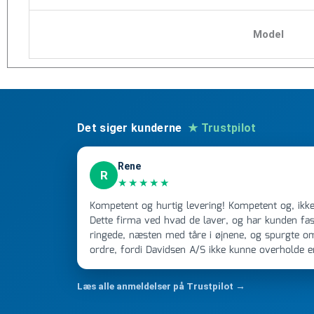
Model
Det siger kunderne
★ Trustpilot
Rene
R
★★★★★
Kompetent og hurtig levering! Kompetent og, ikke mindst, hurtig ekspedition!
Dette firma ved hvad de laver, og har kunden fast
ringede, næsten med tåre i øjnene, og spurgte o
ordre, fordi Davidsen A/S ikke kunne overholde 
Jeg ringede onsdag kl 16, og min store ordre kom
ikke få armene ned, og næste gang jeg skal bruge 
Læs alle anmeldelser på Trustpilot →
FØRST. De varmeste og venligste hilsner fra Ren