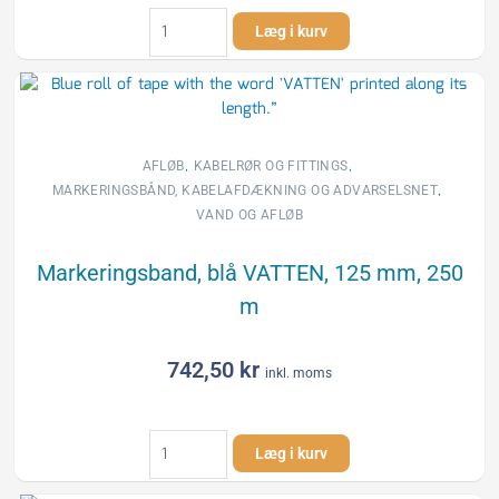
Kombi
Læg i kurv
Ringen
markeringsnät,
grön
"opto"
m/söktråd
100
,
,
AFLØB
KABELRØR OG FITTINGS
mm,
,
MARKERINGSBÅND, KABELAFDÆKNING OG ADVARSELSNET
500
VAND OG AFLØB
m
antal
Markeringsband, blå VATTEN, 125 mm, 250
m
742,50
kr
inkl. moms
Markeringsband,
Læg i kurv
blå
VATTEN,