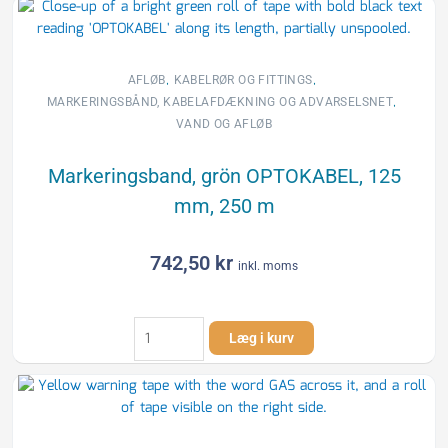
125
mm,
250
m
,
,
AFLØB
KABELRØR OG FITTINGS
antal
,
MARKERINGSBÅND, KABELAFDÆKNING OG ADVARSELSNET
VAND OG AFLØB
Markeringsband, grön OPTOKABEL, 125
mm, 250 m
742,50
kr
inkl. moms
Markeringsband,
Læg i kurv
grön
OPTOKABEL,
125
mm,
250