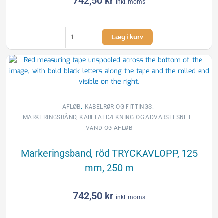
742,50
kr
inkl. moms
Markeringsband,
Læg i kurv
orange
TELEKABEL,
125
mm,
250
m
antal
,
,
AFLØB
KABELRØR OG FITTINGS
,
MARKERINGSBÅND, KABELAFDÆKNING OG ADVARSELSNET
VAND OG AFLØB
Markeringsband, röd TRYCKAVLOPP, 125
mm, 250 m
742,50
kr
inkl. moms