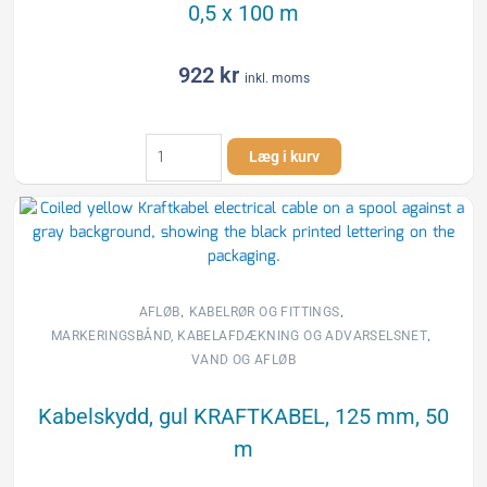
0,5 x 100 m
922
kr
inkl. moms
Expo-
Læg i kurv
net
advarselsnet,
violet
FJERNVARME,
0,5
x
100
,
,
AFLØB
KABELRØR OG FITTINGS
m
,
MARKERINGSBÅND, KABELAFDÆKNING OG ADVARSELSNET
antal
VAND OG AFLØB
Kabelskydd, gul KRAFTKABEL, 125 mm, 50
m