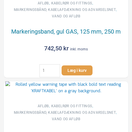
m
,
,
AFLØB
KABELRØR OG FITTINGS
antal
,
MARKERINGSBÅND, KABELAFDÆKNING OG ADVARSELSNET
VAND OG AFLØB
Markeringsband, gul GAS, 125 mm, 250 m
742,50
kr
inkl. moms
Markeringsband,
Læg i kurv
gul
GAS,
125
mm,
250
m
,
,
AFLØB
KABELRØR OG FITTINGS
antal
,
MARKERINGSBÅND, KABELAFDÆKNING OG ADVARSELSNET
VAND OG AFLØB