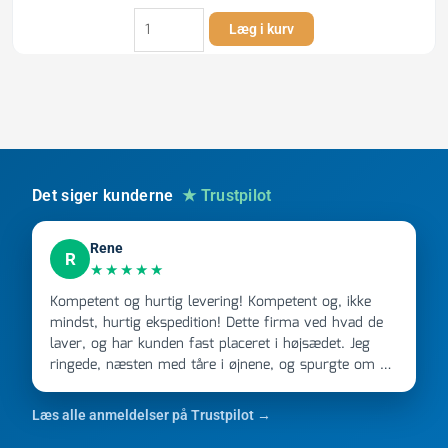
Markeringsband,
Læg i kurv
röd
TRYCKAVLOPP,
125
mm,
250
m
antal
Det siger kunderne
★ Trustpilot
Rene
R
★★★★★
Kompetent og hurtig levering! Kompetent og, ikke
mindst, hurtig ekspedition! Dette firma ved hvad de
laver, og har kunden fast placeret i højsædet. Jeg
ringede, næsten med tåre i øjnene, og spurgte om de
kunne levere en stor ordre, fordi Davidsen A/S ikke
kunne overholde en 2 måneder gammel aftale. Jeg
Læs alle anmeldelser på Trustpilot →
ringede onsdag kl 16, og min store ordre kom dagen