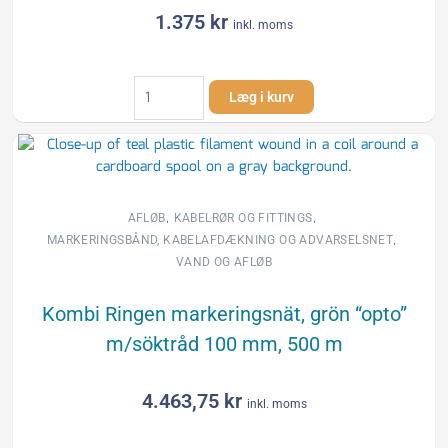
1.375
kr
inkl. moms
Kabelskydd,
Læg i kurv
gul
KRAFTKABEL,
125
mm,
50
m
,
,
AFLØB
KABELRØR OG FITTINGS
antal
,
MARKERINGSBÅND, KABELAFDÆKNING OG ADVARSELSNET
VAND OG AFLØB
Kombi Ringen markeringsnät, grön “opto”
m/söktråd 100 mm, 500 m
4.463,75
kr
inkl. moms