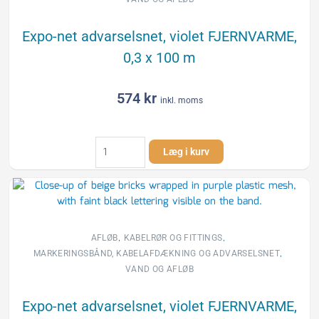
antal
Expo-net advarselsnet, violet FJERNVARME,
0,3 x 100 m
574
kr
inkl. moms
Expo-
Læg i kurv
net
advarselsnet,
violet
FJERNVARME,
0,3
x
,
,
AFLØB
KABELRØR OG FITTINGS
100
,
MARKERINGSBÅND, KABELAFDÆKNING OG ADVARSELSNET
m
VAND OG AFLØB
antal
Expo-net advarselsnet, violet FJERNVARME,