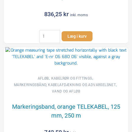
836,25
kr
inkl. moms
Markeringsband,
Læg i kurv
lila
VÄRMEKULVERT,
155
mm,
250
m
antal
,
,
AFLØB
KABELRØR OG FITTINGS
,
MARKERINGSBÅND, KABELAFDÆKNING OG ADVARSELSNET
VAND OG AFLØB
Markeringsband, orange TELEKABEL, 125
mm, 250 m