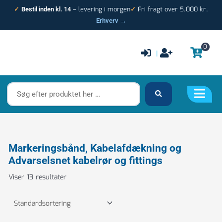
Gå
– levering i morgen
Fri fragt over 5.000 kr.
✓
Bestil inden kl. 14
✓
til
Erhverv →
indholdet
0
|
Søg
efter
produktet
her
…
Markeringsbånd, Kabelafdækning og
Advarselsnet kabelrør og fittings
Viser 13 resultater