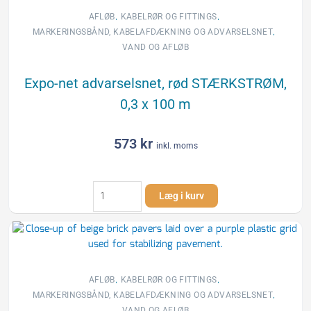
x
,
,
AFLØB
KABELRØR OG FITTINGS
100
,
MARKERINGSBÅND, KABELAFDÆKNING OG ADVARSELSNET
m
VAND OG AFLØB
antal
Expo-net advarselsnet, rød STÆRKSTRØM,
0,3 x 100 m
573
kr
inkl. moms
Expo-
Læg i kurv
net
advarselsnet,
rød
STÆRKSTRØM,
0,3
x
,
,
AFLØB
KABELRØR OG FITTINGS
100
,
MARKERINGSBÅND, KABELAFDÆKNING OG ADVARSELSNET
m
VAND OG AFLØB