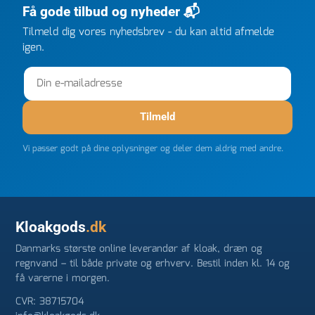
efter kl 6.45! Kan slet ikke få armene ned, og næste
Få gode tilbud og nyheder 📬
gang jeg skal bruge noget, vil jeg ringe til dem
FØRST. De varmeste og venligste hilsner fra Rene
Tilmeld dig vores nyhedsbrev - du kan altid afmelde
igen.
Tilmeld
Vi passer godt på dine oplysninger og deler dem aldrig med andre.
Kloakgods
.dk
Danmarks største online leverandør af kloak, dræn og
regnvand – til både private og erhverv. Bestil inden kl. 14 og
få varerne i morgen.
CVR: 38715704