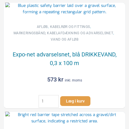
,
,
AFLØB
KABELRØR OG FITTINGS
,
MARKERINGSBÅND, KABELAFDÆKNING OG ADVARSELSNET
VAND OG AFLØB
Expo-net advarselsnet, blå DRIKKEVAND,
0,3 x 100 m
573
kr
inkl. moms
Expo-
Læg i kurv
net
advarselsnet,
blå
DRIKKEVAND,
0,3