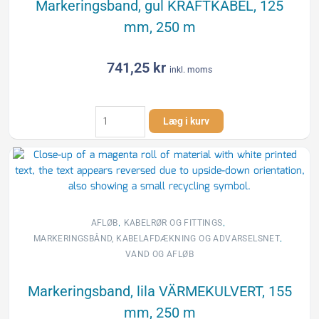
Markeringsband, gul KRAFTKABEL, 125
mm, 250 m
741,25
kr
inkl. moms
Markeringsband,
Læg i kurv
gul
KRAFTKABEL,
125
mm,
250
m
antal
,
,
AFLØB
KABELRØR OG FITTINGS
,
MARKERINGSBÅND, KABELAFDÆKNING OG ADVARSELSNET
VAND OG AFLØB
Markeringsband, lila VÄRMEKULVERT, 155
mm, 250 m