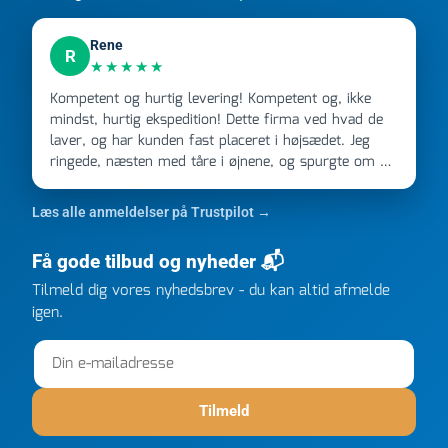
Rene
R
★★★★★
Kompetent og hurtig levering! Kompetent og, ikke
mindst, hurtig ekspedition! Dette firma ved hvad de
laver, og har kunden fast placeret i højsædet. Jeg
ringede, næsten med tåre i øjnene, og spurgte om de
kunne levere en stor ordre, fordi Davidsen A/S ikke
kunne overholde en 2 måneder gammel aftale. Jeg
Læs alle anmeldelser på Trustpilot →
ringede onsdag kl 16, og min store ordre kom dagen
efter kl 6.45! Kan slet ikke få armene ned, og næste
Få gode tilbud og nyheder 📬
gang jeg skal bruge noget, vil jeg ringe til dem
FØRST. De varmeste og venligste hilsner fra Rene
Tilmeld dig vores nyhedsbrev - du kan altid afmelde
igen.
Tilmeld