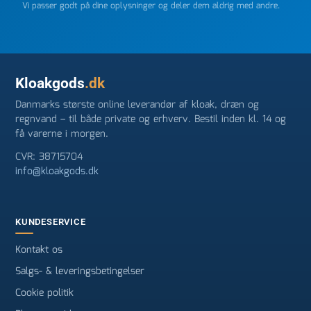
Vi passer godt på dine oplysninger og deler dem aldrig med andre.
Kloakgods
.dk
Danmarks største online leverandør af kloak, dræn og
regnvand – til både private og erhverv. Bestil inden kl. 14 og
få varerne i morgen.
CVR: 38715704
info@kloakgods.dk
KUNDESERVICE
Kontakt os
Salgs- & leveringsbetingelser
Cookie politik