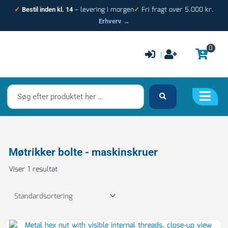
Gå
– levering i morgen
Fri fragt over 5.000 kr.
✓
Bestil inden kl. 14
✓
til
Erhverv →
indholdet
0
|
Søg
efter
produktet
her
…
Møtrikker bolte - maskinskruer
Viser 1 resultat