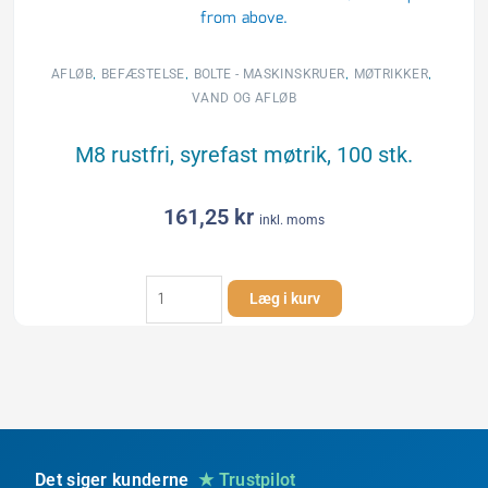
,
,
,
,
AFLØB
BEFÆSTELSE
BOLTE - MASKINSKRUER
MØTRIKKER
VAND OG AFLØB
M8 rustfri, syrefast møtrik, 100 stk.
161,25
kr
inkl. moms
M8
Læg i kurv
rustfri,
syrefast
møtrik,
100
stk.
antal
Det siger kunderne
★ Trustpilot