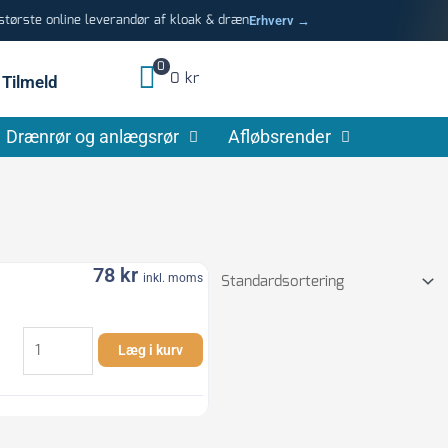
ørste online leverandør af kloak & dræn
Erhverv →
0
0 kr
Tilmeld
Drænrør og anlægsrør
Afløbsrender
78
kr
inkl. moms
Plasson
Læg i kurv
32
mm
x
1.1/4"