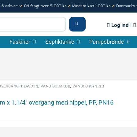
e & erhverv
Fri fragt over 5.000 kr.
Mindste køb 1.000 kr.
Danmarks st
✓
✓
✓
Log ind
|
Faskiner
Septiktanke
Pumpebrønde
,
,
,
OVERGANG
PLASSON
VAND OG AFLØB
VANDFORSYNING
m x 1.1/4″ overgang med nippel, PP, PN16