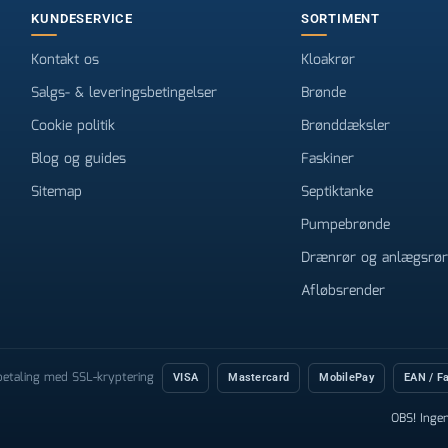
KUNDESERVICE
SORTIMENT
Kontakt os
Kloakrør
Salgs- & leveringsbetingelser
Brønde
Cookie politik
Brønddæksler
Blog og guides
Faskiner
Sitemap
Septiktanke
Pumpebrønde
Drænrør og anlægsrør
Afløbsrender
 betaling med SSL-kryptering
VISA
Mastercard
MobilePay
EAN / F
OBS! Inge