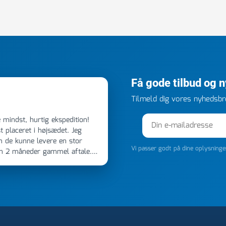
Få gode tilbud og 
Tilmeld dig vores nyhedsbre
 placeret i højsædet. Jeg
m de kunne levere en stor
Vi passer godt på dine oplysning
en 2 måneder gammel aftale.
 dagen efter kl 6.45! Kan slet
noget, vil jeg ringe til dem
e