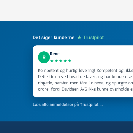
Det siger kunderne
★ Trustpilot
Rene
R
★★★★★
Kompetent og hurtig levering! Kompetent og, ikke mindst, hurtig ekspedition!
Dette firma ved hvad de laver, og har kunden fast
ringede, næsten med tåre i øjnene, og spurgte o
ordre, fordi Davidsen A/S ikke kunne overholde 
Jeg ringede onsdag kl 16, og min store ordre kom
ikke få armene ned, og næste gang jeg skal bruge 
Læs alle anmeldelser på Trustpilot →
FØRST. De varmeste og venligste hilsner fra Ren