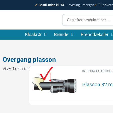
Gå
– levering i morgen
Til privat
✓
Bestil inden kl. 14
✓
til
indholdet
Søg
efter
produktet
Kloakrør
Brønde
her
Brønddæksler
…
Overgang plasson
Viser 1 resultat
,
INDSTIKSFITTINGS
Plasson 32 m