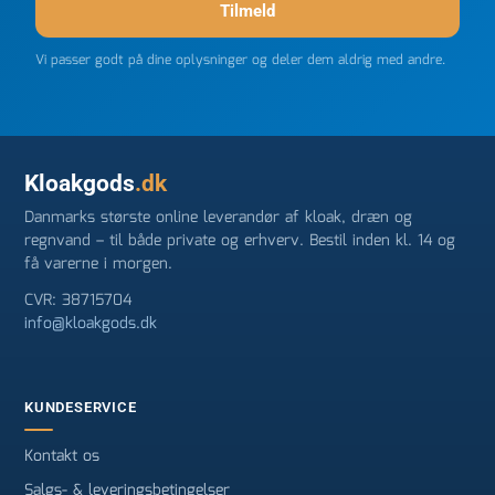
Tilmeld
Vi passer godt på dine oplysninger og deler dem aldrig med andre.
Kloakgods
.dk
Danmarks største online leverandør af kloak, dræn og
regnvand – til både private og erhverv. Bestil inden kl. 14 og
få varerne i morgen.
CVR: 38715704
info@kloakgods.dk
KUNDESERVICE
Kontakt os
Salgs- & leveringsbetingelser