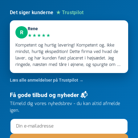
Det siger kunderne
★ Trustpilot
Rene
R
★★★★★
Kompetent og hurtig levering! Kompetent og, ikke
mindst, hurtig ekspedition! Dette firma ved hvad de
laver, og har kunden fast placeret i højsædet. Jeg
ringede, næsten med tåre i øjnene, og spurgte om de
kunne levere en stor ordre, fordi Davidsen A/S ikke
kunne overholde en 2 måneder gammel aftale. Jeg
Læs alle anmeldelser på Trustpilot →
ringede onsdag kl 16, og min store ordre kom dagen
efter kl 6.45! Kan slet ikke få armene ned, og næste
Få gode tilbud og nyheder 📬
gang jeg skal bruge noget, vil jeg ringe til dem
Tilmeld dig vores nyhedsbrev - du kan altid afmelde
FØRST. De varmeste og venligste hilsner fra Rene
igen.