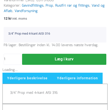
Varenummer (SKU):
031791006
Kategorier:
Gevindfittings
,
Prop
,
Rustfri rør og fittings
,
Vand og
Afløb
,
Vandforsyning
12
kr
inkl. moms
3/4″ Prop med 4-kant AISI 316
3/4"
På lager. Bestillinger inden kl. 14.00 leveres næste hverdag.
Prop
med
Læg i kurv
firkantet
hoved
Loading...
AISI
316
Yderligere beskrivelse
Yderligere information
antal
3/4″ Prop med 4-kant AISI 316