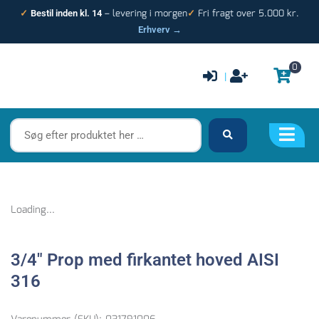
Gå
– levering i morgen
Fri fragt over 5.000 kr.
✓
Bestil inden kl. 14
✓
til
Erhverv →
indholdet
0
|
Søg
efter
produktet
her
…
Loading...
3/4″ Prop med firkantet hoved AISI
316