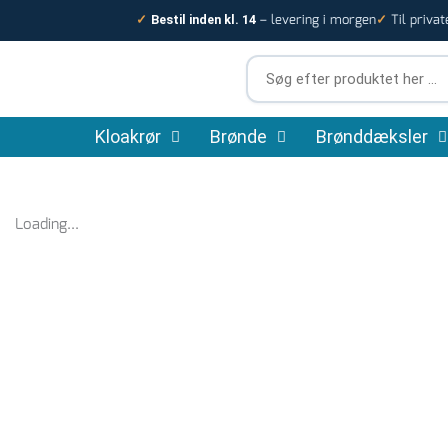
Gå
– levering i morgen
Til privat
✓
Bestil inden kl. 14
✓
til
indholdet
Søg
efter
produktet
Kloakrør
Brønde
her
Brønddæksler
…
Loading...