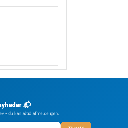
 nyheder 📬
v - du kan altid afmelde igen.