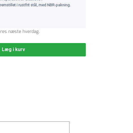
mstillet i rustfrit stål, med NBR-pakning.
veres næste hverdag.
Læg i kurv