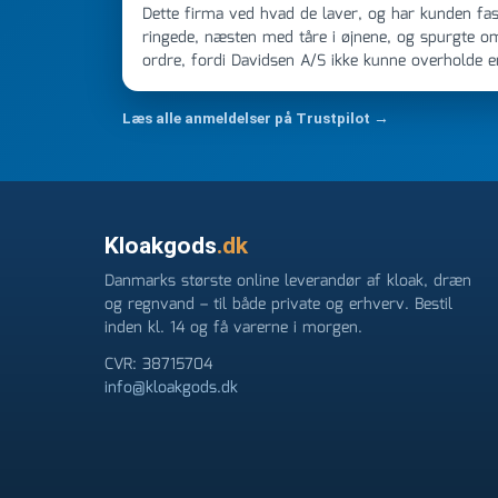
Dette firma ved hvad de laver, og har kunden fast
ringede, næsten med tåre i øjnene, og spurgte o
ordre, fordi Davidsen A/S ikke kunne overholde 
Jeg ringede onsdag kl 16, og min store ordre kom
ikke få armene ned, og næste gang jeg skal bruge 
Læs alle anmeldelser på Trustpilot →
FØRST. De varmeste og venligste hilsner fra Ren
Kloakgods
.dk
Danmarks største online leverandør af kloak, dræn
og regnvand – til både private og erhverv. Bestil
inden kl. 14 og få varerne i morgen.
CVR: 38715704
info@kloakgods.dk