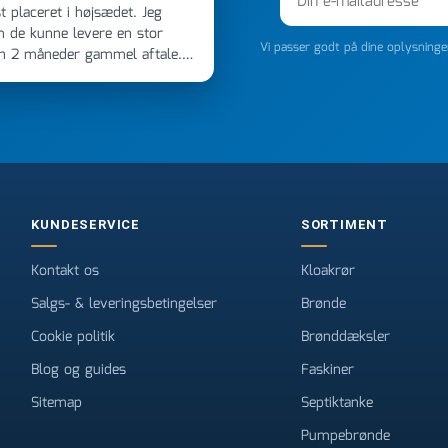
 placeret i højsædet. Jeg
m de kunne levere en stor
Vi passer godt på dine oplysning
en 2 måneder gammel aftale.
 dagen efter kl 6.45! Kan slet
noget, vil jeg ringe til dem
e
KUNDESERVICE
SORTIMENT
Kontakt os
Kloakrør
Salgs- & leveringsbetingelser
Brønde
Cookie politik
Brønddæksler
Blog og guides
Faskiner
Sitemap
Septiktanke
Pumpebrønde