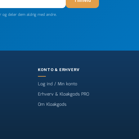
Tilmeld
er og deler dem aldrig med andre.
KONTO & ERHVERV
Log ind / Min konto
Erhverv & Kloakgods PRO
Om Kloakgods