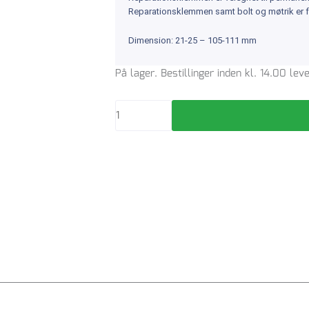
Reparationsklemmen samt bolt og møtrik er fre
Dimension: 21-25 – 105-111 mm
105-
På lager. Bestillinger inden kl. 14.00 le
111/76
mm
reparationsklemme,
AISI
304
antal