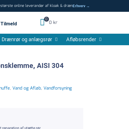
tørste online leverandør af kloak & dræn
Erhverv →
0
0 kr
Tilmeld
Drænrør og anlægsrør
Afløbsrender
onsklemme, AISI 304
muffe
,
Vand og Afløb
,
Vandforsyning
reparation af utætte rør.