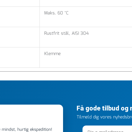
Maks. 60 °C
Rustfrit stål, AISI 304
Klemme
Få gode tilbud og
Tilmeld dig vores nyhedsbre