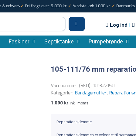
e & erhverv
Fri fragt over 5.000 kr.
Mindste køb 1.000 kr.
Danmarks s
✓
✓
✓
Log ind
|
Faskiner
Septiktanke
Pumpebrønde
105-111/76 mm reparati
Varenummer (SKU):
101322150
Kategorier:
Bandagemuffer
,
Reparations
1.090
kr
inkl. moms
Reparationsklemme
Reparationsklemmen er velegnet til permanent 