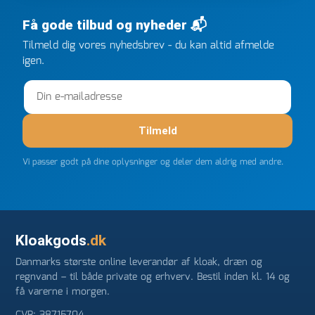
efter kl 6.45! Kan slet ikke få armene ned, og næste
Få gode tilbud og nyheder 📬
gang jeg skal bruge noget, vil jeg ringe til dem
FØRST. De varmeste og venligste hilsner fra Rene
Tilmeld dig vores nyhedsbrev - du kan altid afmelde
igen.
Tilmeld
Vi passer godt på dine oplysninger og deler dem aldrig med andre.
Kloakgods
.dk
Danmarks største online leverandør af kloak, dræn og
regnvand – til både private og erhverv. Bestil inden kl. 14 og
få varerne i morgen.