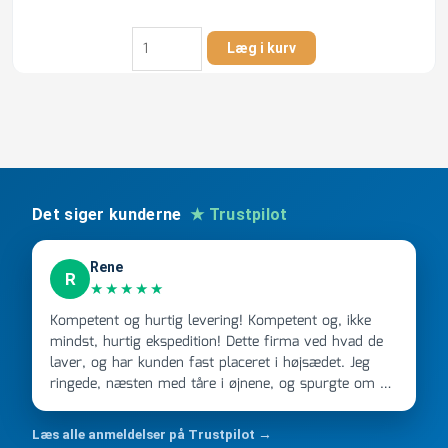
WORKER
Læg i kurv
topskruetrækkersæt,
6
dele
antal
Det siger kunderne
★ Trustpilot
Rene
R
★★★★★
Kompetent og hurtig levering! Kompetent og, ikke
mindst, hurtig ekspedition! Dette firma ved hvad de
laver, og har kunden fast placeret i højsædet. Jeg
ringede, næsten med tåre i øjnene, og spurgte om de
kunne levere en stor ordre, fordi Davidsen A/S ikke
kunne overholde en 2 måneder gammel aftale. Jeg
Læs alle anmeldelser på Trustpilot →
ringede onsdag kl 16, og min store ordre kom dagen