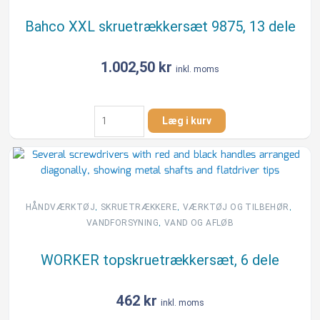
Bahco XXL skruetrækkersæt 9875, 13 dele
1.002,50
kr
inkl. moms
Bahco
Læg i kurv
XXL
skruetrækkersæt
9875,
13
dele
antal
,
,
,
HÅNDVÆRKTØJ
SKRUETRÆKKERE
VÆRKTØJ OG TILBEHØR
,
VANDFORSYNING
VAND OG AFLØB
WORKER topskruetrækkersæt, 6 dele
462
kr
inkl. moms