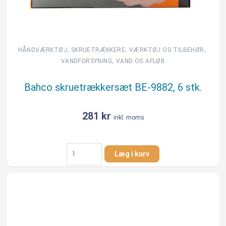
,
,
,
HÅNDVÆRKTØJ
SKRUETRÆKKERE
VÆRKTØJ OG TILBEHØR
,
VANDFORSYNING
VAND OG AFLØB
Bahco skruetrækkersæt BE-9882, 6 stk.
281
kr
inkl. moms
Bahco
Læg i kurv
skruetrækkersæt
BE-
9882,
6
stk.
antal