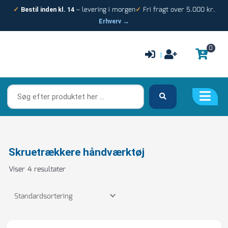
Gå
– levering i morgen
Fri fragt over 5.000 kr.
✓
Bestil inden kl. 14
✓
til
Erhverv →
indholdet
0
|
Søg
efter
produktet
her
…
Skruetrækkere håndværktøj
Viser 4 resultater