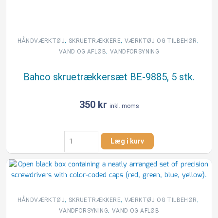
,
,
,
HÅNDVÆRKTØJ
SKRUETRÆKKERE
VÆRKTØJ OG TILBEHØR
,
VAND OG AFLØB
VANDFORSYNING
Bahco skruetrækkersæt BE-9885, 5 stk.
350
kr
inkl. moms
Bahco
Læg i kurv
skruetrækkersæt
BE-
9885,
5
stk.
antal
,
,
,
HÅNDVÆRKTØJ
SKRUETRÆKKERE
VÆRKTØJ OG TILBEHØR
,
VANDFORSYNING
VAND OG AFLØB