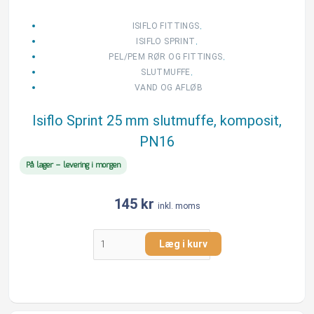
mm
slutmuffe,
,
ISIFLO FITTINGS
komposit,
,
ISIFLO SPRINT
PN16
,
PEL/PEM RØR OG FITTINGS
antal
,
SLUTMUFFE
VAND OG AFLØB
Isiflo Sprint 25 mm slutmuffe, komposit,
PN16
På lager – levering i morgen
145
kr
inkl. moms
Læg i kurv