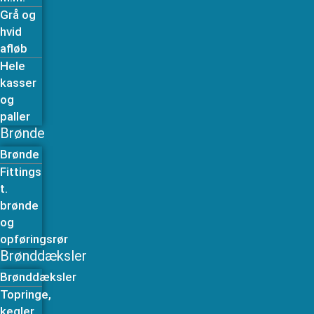
Grå og
hvid
afløb
Hele
kasser
og
paller
Brønde
Brønde
Fittings
t.
brønde
og
opføringsrør
Brønddæksler
Brønddæksler
Topringe,
kegler