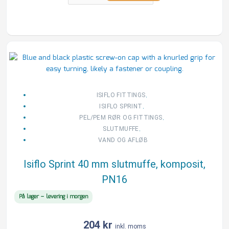
Isiflo
Sprint
40
mm
slutmuffe,
,
ISIFLO FITTINGS
komposit,
,
ISIFLO SPRINT
PN16
,
PEL/PEM RØR OG FITTINGS
antal
,
SLUTMUFFE
VAND OG AFLØB
Isiflo Sprint 40 mm slutmuffe, komposit,
PN16
På lager – levering i morgen
204
kr
inkl. moms