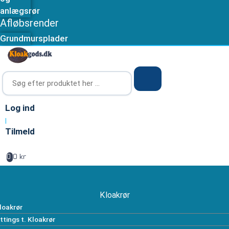
anlægsrør
Afløbsrender
Grundmursplader
Log ind
|
Tilmeld
0 kr
0
Kloakrør
loakrør
ittings t. Kloakrør