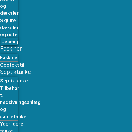
og
dæksler
Skjulte
dæksler
og riste
Jesmig
Faskiner
Faskiner
Geotekstil
Septiktanke
Septiktanke
Tilbehør
t.
nedsivningsanlæg
og
samletanke
Yderligere
tanke