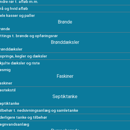
ndre rør t. afløb m.m.
rå og hvid afløb
ele kasser og paller
Brønde
rønde
ittings t. brønde og opføringsrør
Brønddæksler
rønddæksler
opringe, kegler og dæksler
kjulte dæksler og riste
esmig
Faskiner
askiner
eotekstil
Septiktanke
eptiktanke
ilbehør t. nedsivningsanlæg og samletanke
derligere tanke og tilbehør
egnvandsanlæg