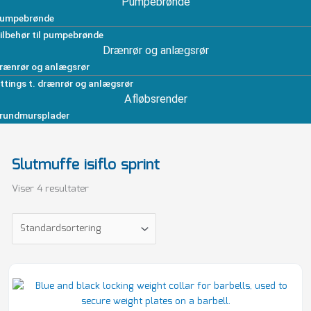
Pumpebrønde
umpebrønde
ilbehør til pumpebrønde
Drænrør og anlægsrør
rænrør og anlægsrør
ittings t. drænrør og anlægsrør
Afløbsrender
rundmursplader
Slutmuffe isiflo sprint
Viser 4 resultater
Isiflo
Sprint
25