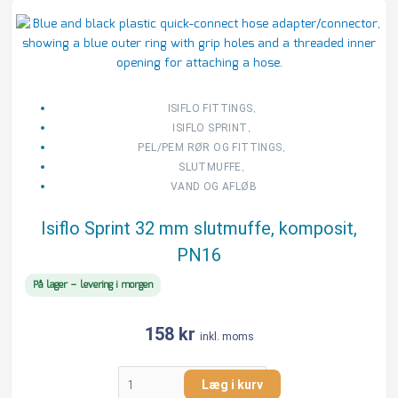
Isiflo
Sprint
32
mm
slutmuffe,
komposit,
,
ISIFLO FITTINGS
PN16
,
ISIFLO SPRINT
antal
,
PEL/PEM RØR OG FITTINGS
,
SLUTMUFFE
VAND OG AFLØB
Isiflo Sprint 32 mm slutmuffe, komposit,
PN16
På lager – levering i morgen
158
kr
inkl. moms
Læg i kurv