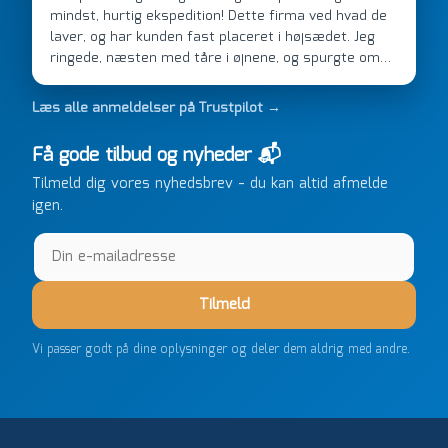
mindst, hurtig ekspedition! Dette firma ved hvad de
laver, og har kunden fast placeret i højsædet. Jeg
ringede, næsten med tåre i øjnene, og spurgte om
de kunne levere en stor ordre, fordi Davidsen A/S
ikke kunne overholde en 2 måneder gammel aftale.
Læs alle anmeldelser på Trustpilot →
Jeg ringede onsdag kl 16, og min store ordre kom
dagen efter kl 6.45! Kan slet ikke få armene ned, og
Få gode tilbud og nyheder 📬
næste gang jeg skal bruge noget, vil jeg ringe til dem
Tilmeld dig vores nyhedsbrev - du kan altid afmelde
FØRST. De varmeste og venligste hilsner fra Rene
igen.
Tilmeld
Vi passer godt på dine oplysninger og deler dem aldrig med andre.