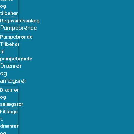
og
tilbehør
Regnvandsanlæg
Pumpebrønde
Pumpebrønde
Tilbehør
til
pumpebrønde
Drænrør
og
anlægsrør
Drænrør
og
anlægsrør
Fittings
t.
drænrør
og