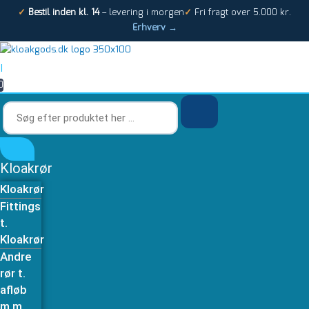
Gå
Søg
Søg
✓
Bestil inden kl. 14
– levering i morgen
✓
Fri fragt over 5.000 kr.
til
efter
efter
Erhverv →
indholdet
produktet
produktet
her
her
…
…
|
0
Kloakrør
Kloakrør
Fittings
t.
Kloakrør
Andre
rør t.
afløb
m.m.