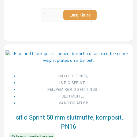
Læg i kurv
Isiflo
Sprint
50
mm
slutmuffe,
,
ISIFLO FITTINGS
komposit,
,
ISIFLO SPRINT
PN16
,
PEL/PEM RØR OG FITTINGS
antal
,
SLUTMUFFE
VAND OG AFLØB
Isiflo Sprint 50 mm slutmuffe, komposit,
PN16