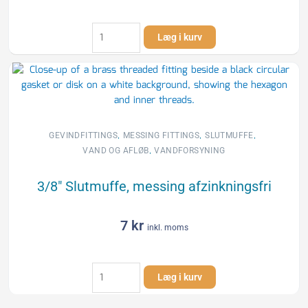
3/4"
Læg i kurv
Slutmuffe,
messing
afzinkningsfri
antal
,
,
,
GEVINDFITTINGS
MESSING FITTINGS
SLUTMUFFE
,
VAND OG AFLØB
VANDFORSYNING
3/8″ Slutmuffe, messing afzinkningsfri
7
kr
inkl. moms
3/8"
Læg i kurv
Slutmuffe,
messing