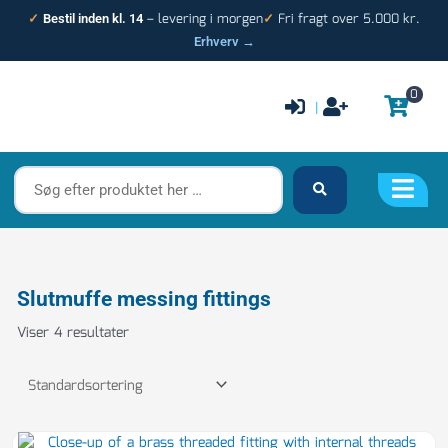
Gå
– levering i morgen
Fri fragt over 5.000 kr.
✓
Bestil inden kl. 14
✓
til
Erhverv →
indholdet
0
|
Søg
efter
produktet
her
…
Slutmuffe messing fittings
Viser 4 resultater