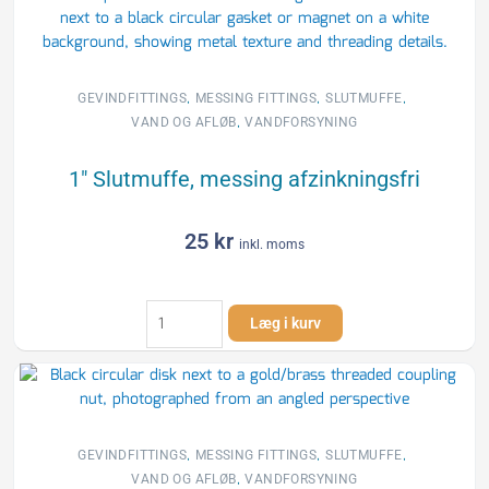
,
,
,
GEVINDFITTINGS
MESSING FITTINGS
SLUTMUFFE
,
VAND OG AFLØB
VANDFORSYNING
1″ Slutmuffe, messing afzinkningsfri
25
kr
inkl. moms
1"
Læg i kurv
Slutmuffe,
messing
afzinkningsfri
antal
,
,
,
GEVINDFITTINGS
MESSING FITTINGS
SLUTMUFFE
,
VAND OG AFLØB
VANDFORSYNING