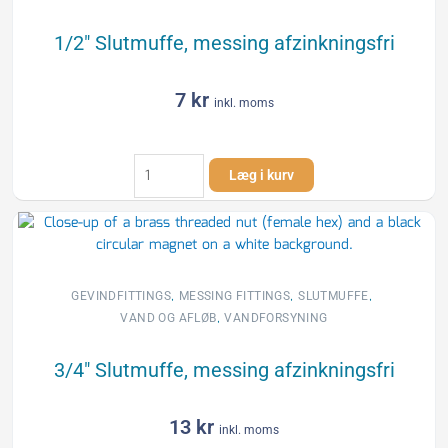
1/2″ Slutmuffe, messing afzinkningsfri
7
kr
inkl. moms
1/2"
Læg i kurv
Slutmuffe,
messing
afzinkningsfri
antal
,
,
,
GEVINDFITTINGS
MESSING FITTINGS
SLUTMUFFE
,
VAND OG AFLØB
VANDFORSYNING
3/4″ Slutmuffe, messing afzinkningsfri
13
kr
inkl. moms