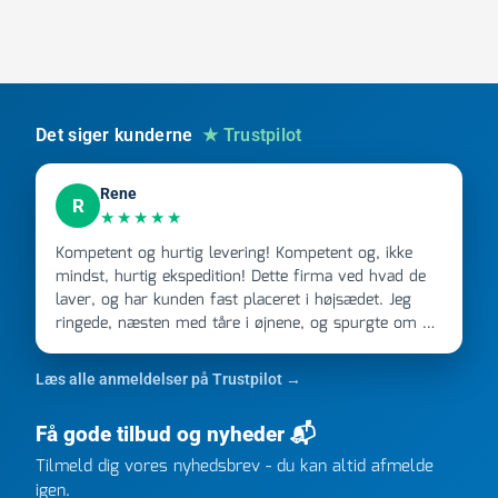
afzinkningsfri
antal
Det siger kunderne
★ Trustpilot
Rene
R
★★★★★
Kompetent og hurtig levering! Kompetent og, ikke
mindst, hurtig ekspedition! Dette firma ved hvad de
laver, og har kunden fast placeret i højsædet. Jeg
ringede, næsten med tåre i øjnene, og spurgte om de
kunne levere en stor ordre, fordi Davidsen A/S ikke
kunne overholde en 2 måneder gammel aftale. Jeg
Læs alle anmeldelser på Trustpilot →
ringede onsdag kl 16, og min store ordre kom dagen
efter kl 6.45! Kan slet ikke få armene ned, og næste
Få gode tilbud og nyheder 📬
gang jeg skal bruge noget, vil jeg ringe til dem
FØRST. De varmeste og venligste hilsner fra Rene
Tilmeld dig vores nyhedsbrev - du kan altid afmelde
igen.