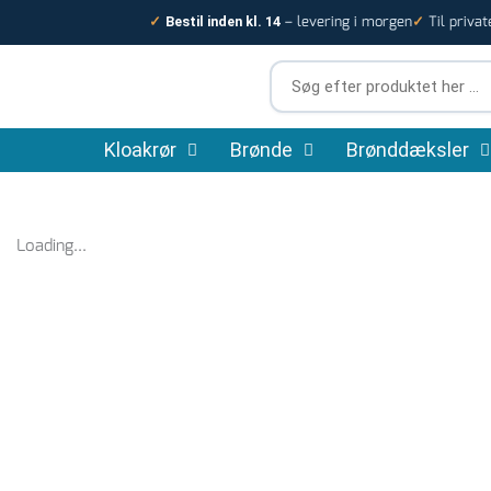
Gå
– levering i morgen
Til privat
✓
Bestil inden kl. 14
✓
til
indholdet
Søg
efter
produktet
Kloakrør
Brønde
her
Brønddæksler
…
Loading...