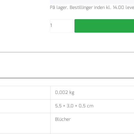
Blücher
På lager. Bestillinger inden kl. 14.00 le
skruesæt
for
vinyl
rist
antal
0,002 kg
5,5 × 3,0 × 0,5 cm
Blücher