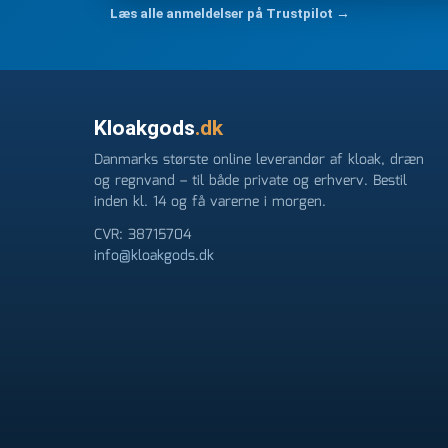
ikke få armene ned, og næste gang jeg skal bruge 
Læs alle anmeldelser på Trustpilot →
FØRST. De varmeste og venligste hilsner fra Ren
Kloakgods
.dk
Danmarks største online leverandør af kloak, dræn
og regnvand – til både private og erhverv. Bestil
inden kl. 14 og få varerne i morgen.
CVR: 38715704
info@kloakgods.dk