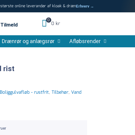
tørste online leverandør af kloak & dræn
Erhverv →
0
0 kr
Tilmeld
Drænrør og anlægsrør
Afløbsrender
 rist
Boliggulvafløb - rustfrit
,
Tilbehør
,
Vand
ruer