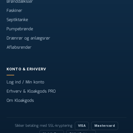
Brønddæksler
Faskiner
Septiktanke
Pumpebrønde
Drænrør og anlægsrør
Afløbsrender
KONTO & ERHVERV
Log ind / Min konto
Erhverv & Kloakgods PRO
Om Kloakgods
Sikker betaling med SSL-kryptering
VISA
Mastercard