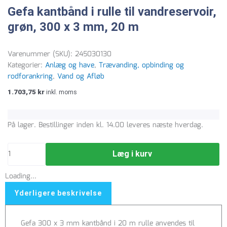
Gefa kantbånd i rulle til vandreservoir,
grøn, 300 x 3 mm, 20 m
Varenummer (SKU):
245030130
Kategorier:
Anlæg og have
,
Trævanding, opbinding og
rodforankring
,
Vand og Afløb
1.703,75
kr
inkl. moms
Gefa
På lager. Bestillinger inden kl. 14.00 leveres næste hverdag.
kantbånd
i
Læg i kurv
rulle
til
Loading...
vandreservoir,
grøn,
Yderligere beskrivelse
300
x
Gefa 300 x 3 mm kantbånd i 20 m rulle anvendes til
3