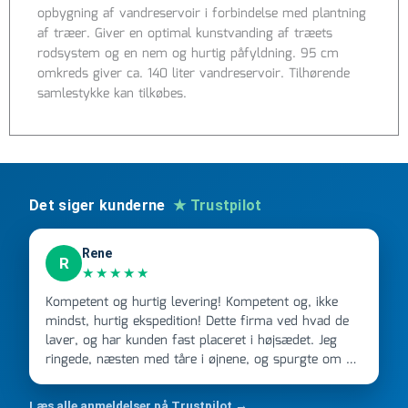
opbygning af vandreservoir i forbindelse med plantning
mm,
af træer. Giver en optimal kunstvanding af træets
20
rodsystem og en nem og hurtig påfyldning. 95 cm
m
omkreds giver ca. 140 liter vandreservoir. Tilhørende
antal
samlestykke kan tilkøbes.
Det siger kunderne
★ Trustpilot
Rene
R
★★★★★
Kompetent og hurtig levering! Kompetent og, ikke
mindst, hurtig ekspedition! Dette firma ved hvad de
laver, og har kunden fast placeret i højsædet. Jeg
ringede, næsten med tåre i øjnene, og spurgte om de
kunne levere en stor ordre, fordi Davidsen A/S ikke
kunne overholde en 2 måneder gammel aftale. Jeg
Læs alle anmeldelser på Trustpilot →