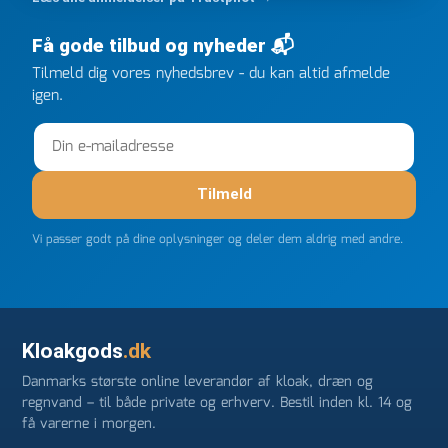
ringede onsdag kl 16, og min store ordre kom dagen
efter kl 6.45! Kan slet ikke få armene ned, og næste
Få gode tilbud og nyheder 📬
gang jeg skal bruge noget, vil jeg ringe til dem
Tilmeld dig vores nyhedsbrev - du kan altid afmelde
FØRST. De varmeste og venligste hilsner fra Rene
igen.
Tilmeld
Vi passer godt på dine oplysninger og deler dem aldrig med andre.
Kloakgods
.dk
Danmarks største online leverandør af kloak, dræn og
regnvand – til både private og erhverv. Bestil inden kl. 14 og
få varerne i morgen.