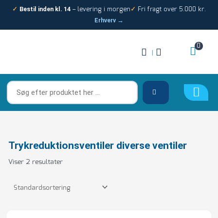
Gå
– levering i morgen
Fri fragt over 5.000 kr.
✓
Bestil inden kl. 14
✓
til
Erhverv →
indholdet
0
|
Søg
efter
produktet
her
…
Trykreduktionsventiler diverse ventiler
Viser 2 resultater