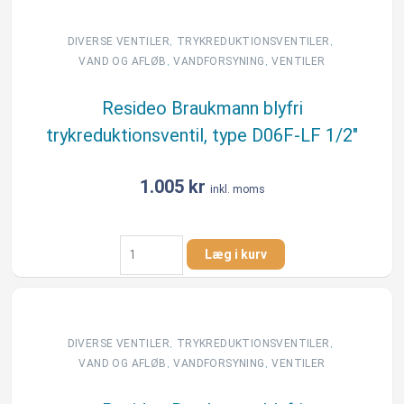
,
,
DIVERSE VENTILER
TRYKREDUKTIONSVENTILER
,
,
VAND OG AFLØB
VANDFORSYNING
VENTILER
Resideo Braukmann blyfri
trykreduktionsventil, type D06F-LF 1/2″
1.005
kr
inkl. moms
Resideo
Læg i kurv
Braukmann
blyfri
trykreduktionsventil,
type
D06F-
,
,
DIVERSE VENTILER
TRYKREDUKTIONSVENTILER
LF
,
,
VAND OG AFLØB
VANDFORSYNING
VENTILER
1/2"
antal