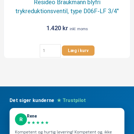
Resideo Braukmann blyfri
trykreduktionsventil, type D06F-LF 3/4″
1.420
kr
inkl. moms
Resideo
Læg i kurv
Braukmann
blyfri
trykreduktionsventil,
type
D06F-
LF
3/4"
antal
Det siger kunderne
★ Trustpilot
Rene
R
★★★★★
Kompetent og hurtig levering! Kompetent og, ikke