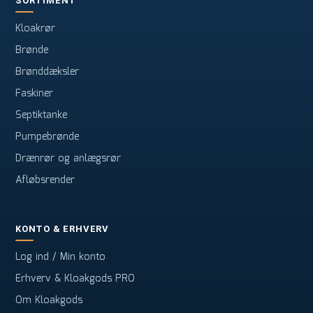
SORTIMENT
Kloakrør
Brønde
Brønddæksler
Faskiner
Septiktanke
Pumpebrønde
Drænrør og anlægsrør
Afløbsrender
KONTO & ERHVERV
Log ind / Min konto
Erhverv & Kloakgods PRO
Om Kloakgods