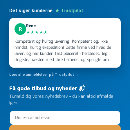
Det siger kunderne
★ Trustpilot
Rene
R
★★★★★
Kompetent og hurtig levering! Kompetent og, ikke
mindst, hurtig ekspedition! Dette firma ved hvad de
laver, og har kunden fast placeret i højsædet. Jeg
ringede, næsten med tåre i øjnene, og spurgte om de
kunne levere en stor ordre, fordi Davidsen A/S ikke
kunne overholde en 2 måneder gammel aftale. Jeg
Læs alle anmeldelser på Trustpilot →
ringede onsdag kl 16, og min store ordre kom dagen
efter kl 6.45! Kan slet ikke få armene ned, og næste
Få gode tilbud og nyheder 📬
gang jeg skal bruge noget, vil jeg ringe til dem
Tilmeld dig vores nyhedsbrev - du kan altid afmelde
FØRST. De varmeste og venligste hilsner fra Rene
igen.