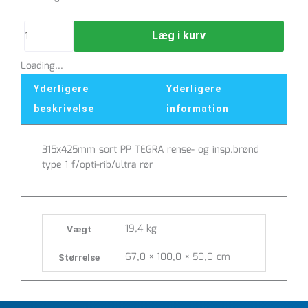
Type
1
Læg i kurv
315mm
-
Loading...
192040532
antal
Yderligere
Yderligere
beskrivelse
information
315x425mm sort PP TEGRA rense- og insp.brønd
type 1 f/opti-rib/ultra rør
19,4 kg
Vægt
67,0 × 100,0 × 50,0 cm
Størrelse