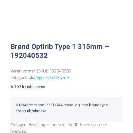
Brønd Optirib Type 1 315mm –
192040532
Varenummer (SKU):
192040532
Kategori:
Ukategoriserede varer
6.797
kr
inkl. moms
315x425mm sort PP TEGRA rense- og insp.brønd type 1
f/opti-rib/ultra rør
Brønd
På lager. Bestillinger inden kl. 14.00 leveres næste
Optirib
hverdag.