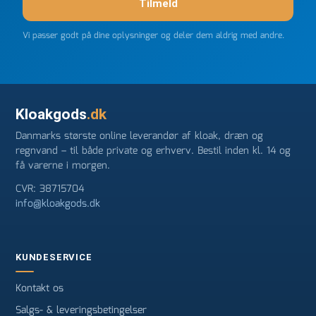
Tilmeld
Vi passer godt på dine oplysninger og deler dem aldrig med andre.
Kloakgods
.dk
Danmarks største online leverandør af kloak, dræn og
regnvand – til både private og erhverv. Bestil inden kl. 14 og
få varerne i morgen.
CVR: 38715704
info@kloakgods.dk
KUNDESERVICE
Kontakt os
Salgs- & leveringsbetingelser