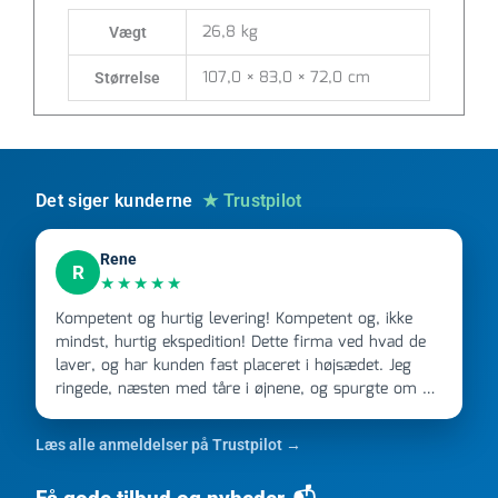
26,8 kg
Vægt
107,0 × 83,0 × 72,0 cm
Størrelse
Det siger kunderne
★ Trustpilot
Rene
R
★★★★★
Kompetent og hurtig levering! Kompetent og, ikke
mindst, hurtig ekspedition! Dette firma ved hvad de
laver, og har kunden fast placeret i højsædet. Jeg
ringede, næsten med tåre i øjnene, og spurgte om de
kunne levere en stor ordre, fordi Davidsen A/S ikke
kunne overholde en 2 måneder gammel aftale. Jeg
Læs alle anmeldelser på Trustpilot →
ringede onsdag kl 16, og min store ordre kom dagen
efter kl 6.45! Kan slet ikke få armene ned, og næste