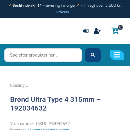
Gå
– levering i morgen
Fri fragt over 5.000 kr.
✓
Bestil inden kl. 14
✓
til
Erhverv →
indholdet
0
|
Søg
efter
produktet
her
…
Loading...
Brønd Ultra Type 4 315mm –
192034632
Varenummer (SKU):
192034632