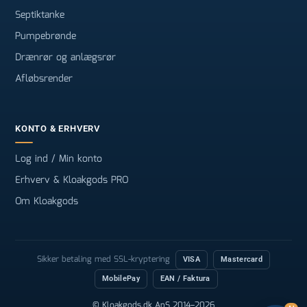
Septiktanke
Pumpebrønde
Drænrør og anlægsrør
Afløbsrender
KONTO & ERHVERV
Log ind / Min konto
Erhverv & Kloakgods PRO
Om Kloakgods
Sikker betaling med SSL-kryptering
VISA
Mastercard
MobilePay
EAN / Faktura
© Kloakgods.dk ApS 2014–2026