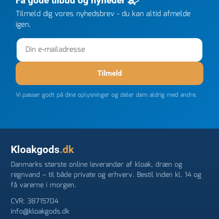
Få gode tilbud og nyheder 📬
gang jeg skal bruge noget, vil jeg ringe til dem
Tilmeld dig vores nyhedsbrev - du kan altid afmelde
FØRST. De varmeste og venligste hilsner fra Rene
igen.
Tilmeld
Vi passer godt på dine oplysninger og deler dem aldrig med andre.
Kloakgods
.dk
Danmarks største online leverandør af kloak, dræn og
regnvand – til både private og erhverv. Bestil inden kl. 14 og
få varerne i morgen.
CVR: 38715704
info@kloakgods.dk