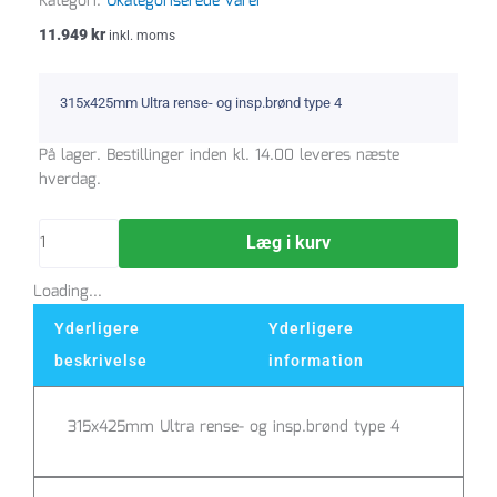
Kategori:
Ukategoriserede varer
11.949
kr
inkl. moms
315x425mm Ultra rense- og insp.brønd type 4
Brønd
På lager. Bestillinger inden kl. 14.00 leveres næste
Ultra
hverdag.
Type
4
Læg i kurv
315mm
-
Loading...
192034632
antal
Yderligere
Yderligere
beskrivelse
information
315x425mm Ultra rense- og insp.brønd type 4