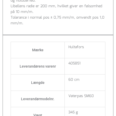
og holdbarhed.
Libellens radie er 200 mm, hvilket giver en følsomhed
på 10 mm/m.
Tolerance i normal pos ± 0,75 mm/m, omvendt pos 1,0
mm/m.
Hultafors
Mærke
405851
Leverandørens varenr
60 cm
Længde
Vaterpas SM60
Leverandørmodelnr.
345 g
Vægt