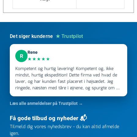
Det siger kunderne
★ Trustpilot
Rene
R
★★★★★
Kompetent og hurtig levering! Kompetent og, ikke
mindst, hurtig ekspedition! Dette firma ved hvad de
laver, og har kunden fast placeret i højsædet. Jeg
ringede, næsten med tåre i øjnene, og spurgte om de
kunne levere en stor ordre, fordi Davidsen A/S ikke
kunne overholde en 2 måneder gammel aftale. Jeg
Læs alle anmeldelser på Trustpilot →
ringede onsdag kl 16, og min store ordre kom dagen
efter kl 6.45! Kan slet ikke få armene ned, og næste
Få gode tilbud og nyheder 📬
gang jeg skal bruge noget, vil jeg ringe til dem
Tilmeld dig vores nyhedsbrev - du kan altid afmelde
FØRST. De varmeste og venligste hilsner fra Rene
igen.