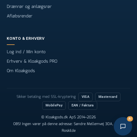
Drænrør og anlægsrør
Afløbsrender
KONTO & ERHVERV
Log ind / Min konto
Erhverv & Kloakgods PRO
Om Kloakgods
Sikker betaling med SSL-kryptering
VISA
Mastercard
MobilePay
EAN / Faktura
© Kloakgods.dk ApS 2014–2026
AI
OBS! Ingen varer på denne adresse: Søndre Mellemvej 30A, 4000
Roskilde