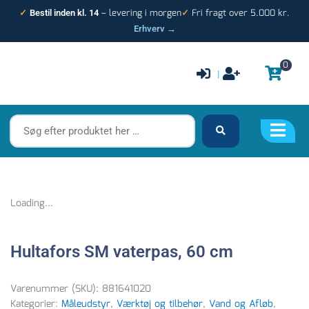
Gå
– levering i morgen
Fri fragt over 5.000 kr.
✓
Bestil inden kl. 14
✓
til
Erhverv →
indholdet
0
|
Søg
efter
produktet
her
…
Loading...
Hultafors SM vaterpas, 60 cm
Varenummer (SKU):
881641020
Kategorier:
Måleudstyr
,
Værktøj og tilbehør
,
Vand og Afløb
,