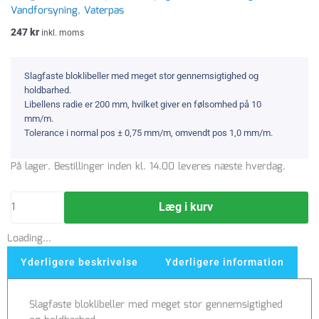
Vandforsyning
,
Vaterpas
247
kr
inkl. moms
Slagfaste bloklibeller med meget stor gennemsigtighed og
holdbarhed.
Libellens radie er 200 mm, hvilket giver en følsomhed på 10
mm/m.
Tolerance i normal pos ± 0,75 mm/m, omvendt pos 1,0 mm/m.
Hultafors
På lager. Bestillinger inden kl. 14.00 leveres næste hverdag.
SM
vaterpas,
Læg i kurv
60
cm
Loading...
antal
Yderligere beskrivelse
Yderligere information
Slagfaste bloklibeller med meget stor gennemsigtighed