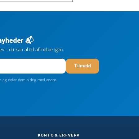
 nyheder 📬
v - du kan altid afmelde igen.
Tilmeld
er og deler dem aldrig med andre.
KONTO & ERHVERV