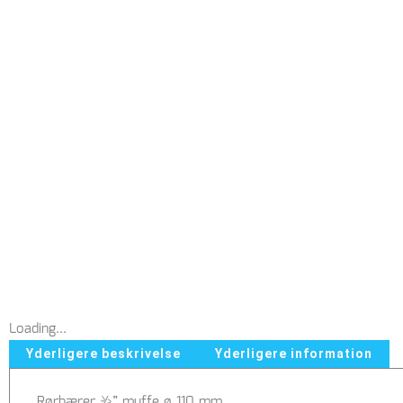
Loading...
Yderligere beskrivelse
Yderligere information
Rørbærer ½” muffe ø 110 mm