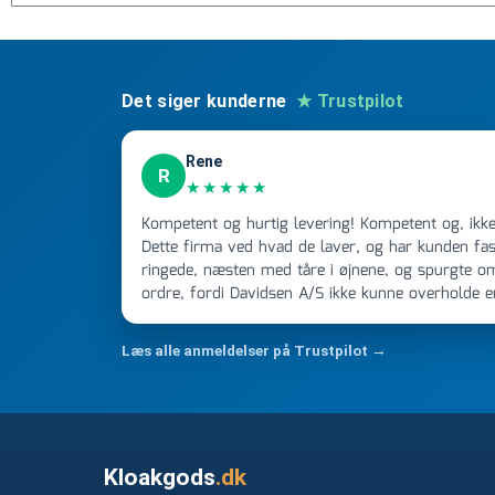
Det siger kunderne
★ Trustpilot
Rene
R
★★★★★
Kompetent og hurtig levering! Kompetent og, ikke mindst, hurtig ekspedition!
Dette firma ved hvad de laver, og har kunden fast
ringede, næsten med tåre i øjnene, og spurgte o
ordre, fordi Davidsen A/S ikke kunne overholde 
Jeg ringede onsdag kl 16, og min store ordre kom
ikke få armene ned, og næste gang jeg skal bruge 
Læs alle anmeldelser på Trustpilot →
FØRST. De varmeste og venligste hilsner fra Ren
Kloakgods
.dk