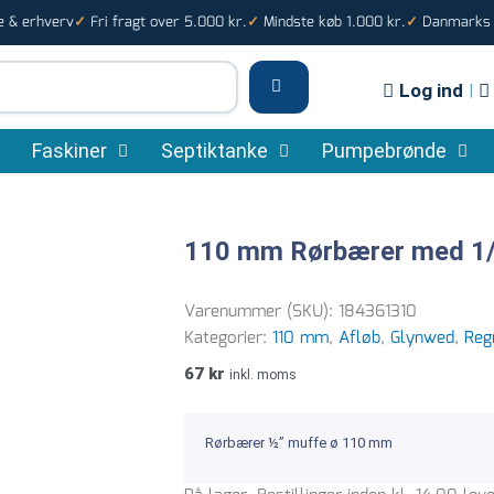
e & erhverv
Fri fragt over 5.000 kr.
Mindste køb 1.000 kr.
Danmarks s
✓
✓
✓
Log ind
|
Faskiner
Septiktanke
Pumpebrønde
110 mm Rørbærer med 1/2
Varenummer (SKU):
184361310
Kategorier:
110 mm
,
Afløb
,
Glynwed
,
Reg
67
kr
inkl. moms
Rørbærer ½” muffe ø 110 mm