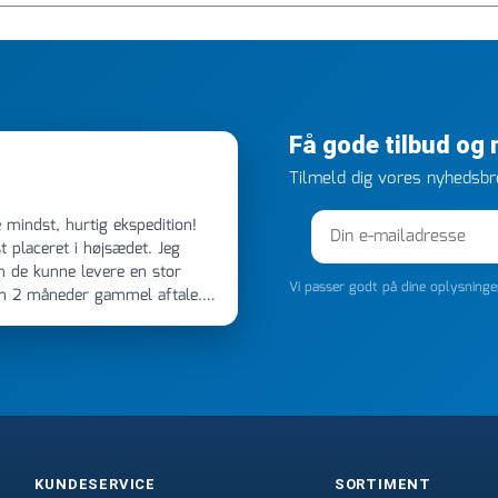
Få gode tilbud og
Tilmeld dig vores nyhedsbre
 placeret i højsædet. Jeg
m de kunne levere en stor
Vi passer godt på dine oplysning
en 2 måneder gammel aftale.
 dagen efter kl 6.45! Kan slet
noget, vil jeg ringe til dem
e
KUNDESERVICE
SORTIMENT