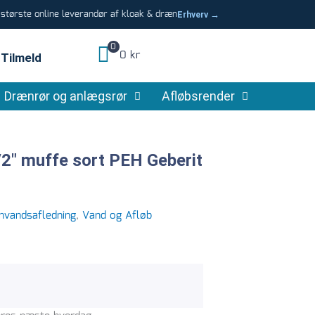
tørste online leverandør af kloak & dræn
Erhverv →
0
0 kr
Tilmeld
Drænrør og anlægsrør
Afløbsrender
″ muffe sort PEH Geberit
nvandsafledning
,
Vand og Afløb