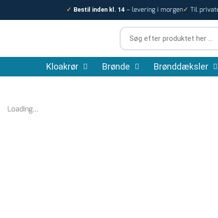
Gå
– levering i morgen
Til privat
✓
Bestil inden kl. 14
✓
til
indholdet
Søg
efter
produktet
Kloakrør
Brønde
her
Brønddæksler
…
Loading...