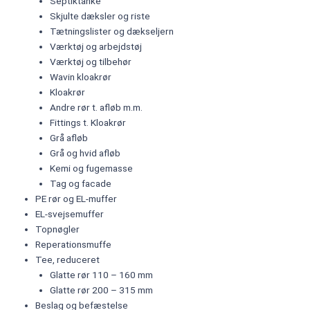
Septiktanke
Skjulte dæksler og riste
Tætningslister og dækseljern​
Værktøj og arbejdstøj
Værktøj og tilbehør
Wavin kloakrør
Kloakrør
Andre rør t. afløb m.m.
Fittings t. Kloakrør
Grå afløb
Grå og hvid afløb
Kemi og fugemasse
Tag og facade
PE rør og EL-muffer
EL-svejsemuffer
Topnøgler
Reperationsmuffe
Tee, reduceret
Glatte rør 110 – 160 mm
Glatte rør 200 – 315 mm
Beslag og befæstelse