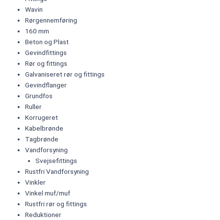
Wavin
Rørgennemføring
160 mm
Beton og Plast
Gevindfittings
Rør og fittings
Galvaniseret rør og fittings
Gevindflanger
Grundfos
Ruller
Korrugeret
Kabelbrønde
Tagbrønde
Vandforsyning
Svejsefittings
Rustfri Vandforsyning
Vinkler
Vinkel muf/muf
Rustfri rør og fittings
Reduktioner