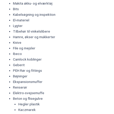
Makita akku- og elværktøj
Bits
Kabelsøgning og inspektion
El-materiel
Lygter
Tilbehør til vinkelslibere
Hamre, økser og mukkerter
Knive
File og mejsler
Ibeco
Camlock koblinger
Geberit
PEH Rør og fittings
Bøjninger
Ekspansionsmuffer
Renserør
Elektro-svejsemuffe
Beton og flisegulve
Hegler plastik
Kaczmarek