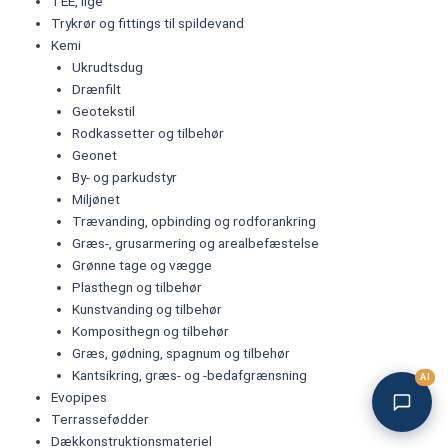
TEE, lige
Trykrør og fittings til spildevand
Kemi
Ukrudtsdug
Drænfilt
Geotekstil
Rodkassetter og tilbehør
Geonet
By- og parkudstyr
Miljønet
Trævanding, opbinding og rodforankring
Græs-, grusarmering og arealbefæstelse
Grønne tage og vægge
Plasthegn og tilbehør
Kunstvanding og tilbehør
Komposithegn og tilbehør
Græs, gødning, spagnum og tilbehør
Kantsikring, græs- og -bedafgrænsning
AI
Evopipes
Terrassefødder
Dækkonstruktionsmateriel