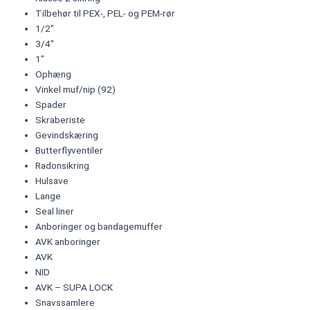
Tilbehør til PEX-, PEL- og PEM-rør
1/2"
3/4"
1"
Ophæng
Vinkel muf/nip (92)
Spader
Skraberiste
Gevindskæring
Butterflyventiler
Radonsikring
Hulsave
Lange
Seal liner
Anboringer og bandagemuffer
AVK anboringer
AVK
NID
AVK – SUPA LOCK
Snavssamlere