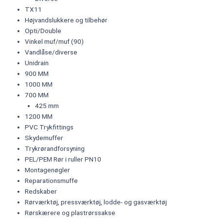
TX11
Højvandslukkere og tilbehør
Opti/Double
Vinkel muf/muf (90)
Vandlåse/diverse
Unidrain
900 MM
1000 MM
700 MM
425 mm
1200 MM
PVC Trykfittings
Skydemuffer
Trykrørandforsyning
PEL/PEM Rør i ruller PN10
Montagenøgler
Reparationsmuffe
Redskaber
Rørværktøj, pressværktøj, lodde- og gasværktøj
Rørskærere og plastrørssakse