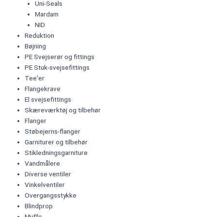
Uni-Seals
Mardam
NID
Reduktion
Bøjning
PE Svejserør og fittings
PE Stuk-svejsefittings
Tee'er
Flangekrave
El svejsefittings
Skæreværktøj og tilbehør
Flanger
Støbejerns-flanger
Garniturer og tilbehør
Stikledningsgarniture
Vandmålere
Diverse ventiler
Vinkelventiler
Overgangsstykke
Blindprop
Muffe