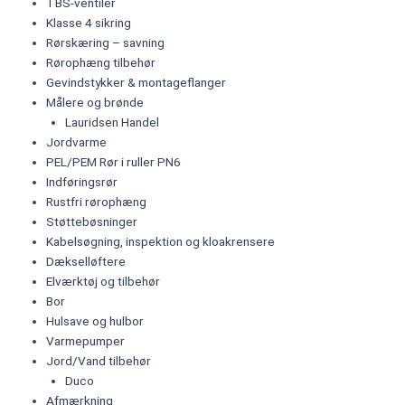
TBS-ventiler
Klasse 4 sikring
Rørskæring – savning
Rørophæng tilbehør
Gevindstykker & montageflanger
Målere og brønde
Lauridsen Handel
Jordvarme
PEL/PEM Rør i ruller PN6
Indføringsrør
Rustfri rørophæng
Støttebøsninger
Kabelsøgning, inspektion og kloakrensere
Dækselløftere
Elværktøj og tilbehør
Bor
Hulsave og hulbor
Varmepumper
Jord/Vand tilbehør
Duco
Afmærkning