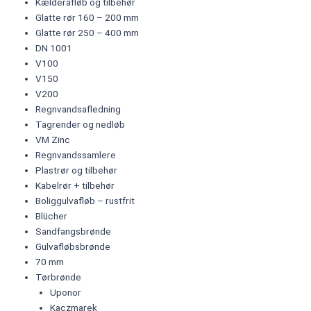
Kælderafløb og tilbehør
Glatte rør 160 – 200 mm
Glatte rør 250 – 400 mm
DN 1001
V100
V150
V200
Regnvandsafledning
Tagrender og nedløb
VM Zinc
Regnvandssamlere
Plastrør og tilbehør
Kabelrør + tilbehør
Boliggulvafløb – rustfrit
Blücher
Sandfangsbrønde
Gulvafløbsbrønde
70 mm
Tørbrønde
Uponor
Kaczmarek