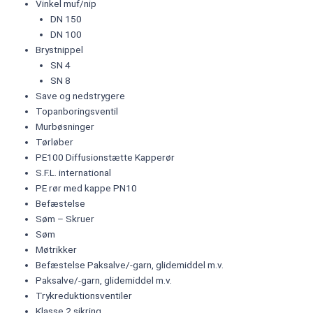
Vinkel muf/nip
DN 150
DN 100
Brystnippel
SN 4
SN 8
Save og nedstrygere
Topanboringsventil
Murbøsninger
Tørløber
PE100 Diffusionstætte Kapperør
S.F.L. international
PE rør med kappe PN10
Befæstelse
Søm – Skruer
Søm
Møtrikker
Befæstelse Paksalve/-garn, glidemiddel m.v.
Paksalve/-garn, glidemiddel m.v.
Trykreduktionsventiler
Klasse 2 sikring