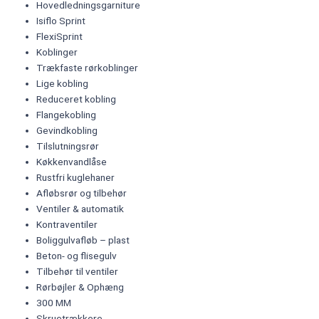
Hovedledningsgarniture
Isiflo Sprint
FlexiSprint
Koblinger
Trækfaste rørkoblinger
Lige kobling
Reduceret kobling
Flangekobling
Gevindkobling
Tilslutningsrør
Køkkenvandlåse
Rustfri kuglehaner
Afløbsrør og tilbehør
Ventiler & automatik
Kontraventiler
Boliggulvafløb – plast
Beton- og flisegulv
Tilbehør til ventiler
Rørbøjler & Ophæng
300 MM
Skruetrækkere