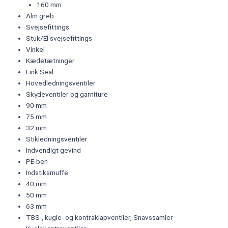
160 mm
Alm greb
Svejsefittings
Stuk/El svejsefittings
Vinkel
Kædetætninger
Link Seal
Hovedledningsventiler
Skydeventiler og garniture
90 mm
75 mm
32 mm
Stikledningsventiler
Indvendigt gevind
PE-ben
Indstiksmuffe
40 mm
50 mm
63 mm
TBS-, kugle- og kontraklapventiler, Snavssamler