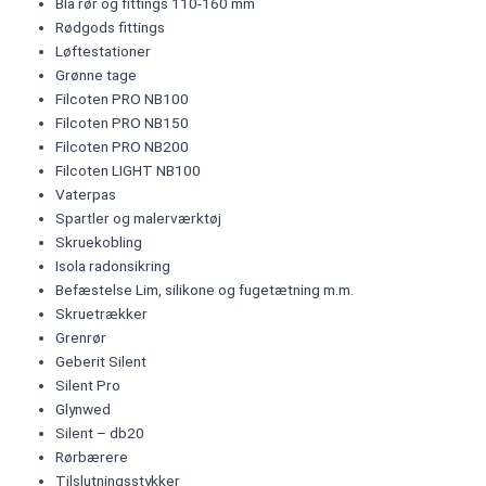
Blå rør og fittings 110-160 mm
Rødgods fittings
Løftestationer
Grønne tage
Filcoten PRO NB100
Filcoten PRO NB150
Filcoten PRO NB200
Filcoten LIGHT NB100
Vaterpas
Spartler og malerværktøj
Skruekobling
Isola radonsikring
Befæstelse Lim, silikone og fugetætning m.m.
Skruetrækker
Grenrør
Geberit Silent
Silent Pro
Glynwed
Silent – db20
Rørbærere
Tilslutningsstykker