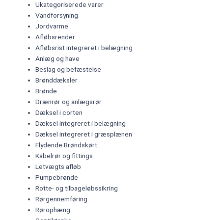
Ukategoriserede varer
Vandforsyning
Jordvarme
Afløbsrender
Afløbsrist integreret i belægning​
Anlæg og have
Beslag og befæstelse
Brønddæksler
Brønde
Drænrør og anlægsrør
Dæksel i corten
Dæksel integreret i belægning​
Dæksel integreret i græsplænen​
Flydende Brøndskørt​
Kabelrør og fittings
Letvægts afløb
Pumpebrønde
Rotte- og tilbageløbssikring
Rørgennemføring
Rørophæng