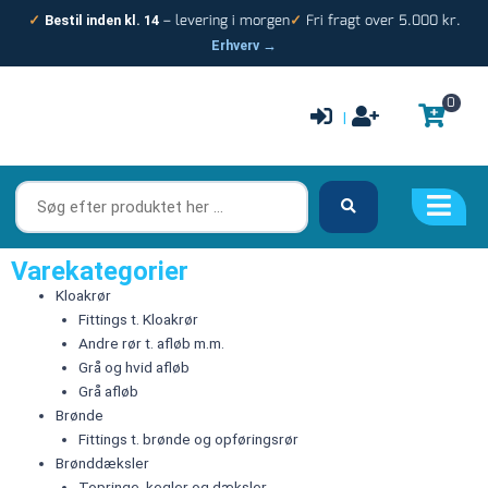
Gå
– levering i morgen
Fri fragt over 5.000 kr.
✓
Bestil inden kl. 14
✓
til
Erhverv →
indholdet
0
|
Søg
efter
produktet
her
Varekategorier
…
Kloakrør
Fittings t. Kloakrør
Andre rør t. afløb m.m.
Grå og hvid afløb
Grå afløb
Brønde
Fittings t. brønde og opføringsrør
Brønddæksler
Topringe, kegler og dæksler