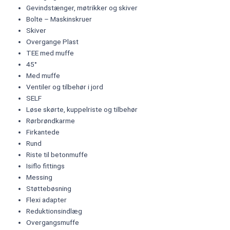
Gevindstænger, møtrikker og skiver
Bolte – Maskinskruer
Skiver
Overgange Plast
TEE med muffe
45°
Med muffe
Ventiler og tilbehør i jord
SELF
Løse skørte, kuppelriste og tilbehør
Rørbrøndkarme
Firkantede
Rund
Riste til betonmuffe
Isiflo fittings
Messing
Støttebøsning
Flexi adapter
Reduktionsindlæg
Overgangsmuffe