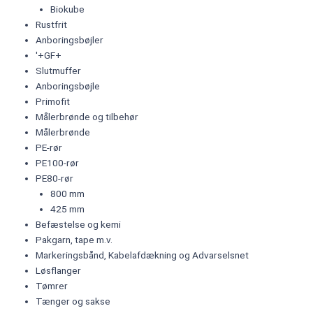
Biokube
Rustfrit
Anboringsbøjler
'+GF+
Slutmuffer
Anboringsbøjle
Primofit
Målerbrønde og tilbehør
Målerbrønde
PE-rør
PE100-rør
PE80-rør
800 mm
425 mm
Befæstelse og kemi
Pakgarn, tape m.v.
Markeringsbånd, Kabelafdækning og Advarselsnet
Løsflanger
Tømrer
Tænger og sakse