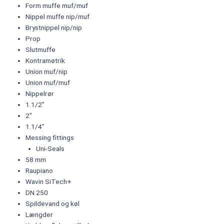
Form muffe muf/muf
Nippel muffe nip/muf
Brystnippel nip/nip
Prop
Slutmuffe
Kontramøtrik
Union muf/nip
Union muf/muf
Nippelrør
1.1/2"
2"
1.1/4"
Messing fittings
Uni-Seals
58 mm
Raupiano
Wavin SiTech+
DN 250
Spildevand og køl
Længder