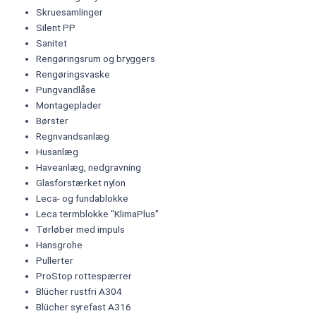
Skruesamlinger
Silent PP
Sanitet
Rengøringsrum og bryggers
Rengøringsvaske
Pungvandlåse
Montageplader
Børster
Regnvandsanlæg
Husanlæg
Haveanlæg, nedgravning
Glasforstærket nylon
Leca- og fundablokke
Leca termblokke "KlimaPlus"
Tørløber med impuls
Hansgrohe
Pullerter
ProStop rottespærrer
Blücher rustfri A304
Blücher syrefast A316