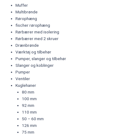
Muffer
Multibrønde
Rørophæng
fischer rørophæng
Rørbærer med isolering
Rørbærer med 2 skruer
Drænbrønde
Værktøj og tilbehør
Pumper, slanger og tilbehør
Slanger og koblinger
Pumper
Ventiler
Kuglehaner
80 mm
100 mm
92 mm
110 mm
50 – 60 mm
126 mm
75 mm