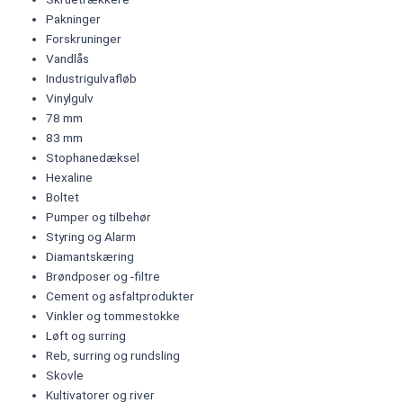
Pakninger
Forskruninger
Vandlås
Industrigulvafløb
Vinylgulv
78 mm
83 mm
Stophanedæksel
Hexaline
Boltet
Pumper og tilbehør
Styring og Alarm
Diamantskæring
Brøndposer og -filtre
Cement og asfaltprodukter
Vinkler og tommestokke
Løft og surring
Reb, surring og rundsling
Skovle
Kultivatorer og river