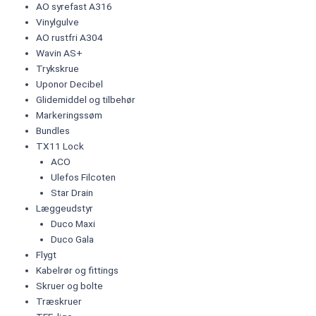
AO syrefast A316
Vinylgulve
AO rustfri A304
Wavin AS+
Trykskrue
Uponor Decibel
Glidemiddel og tilbehør
Markeringssøm
Bundles
TX11 Lock
ACO
Ulefos Filcoten
Star Drain
Læggeudstyr
Duco Maxi
Duco Gala
Flygt
Kabelrør og fittings
Skruer og bolte
Træskruer