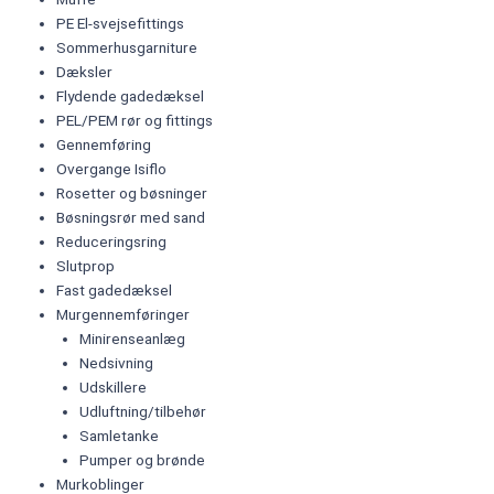
PE El-svejsefittings
Sommerhusgarniture
Dæksler
Flydende gadedæksel
PEL/PEM rør og fittings
Gennemføring
Overgange Isiflo
Rosetter og bøsninger
Bøsningsrør med sand
Reduceringsring
Slutprop
Fast gadedæksel
Murgennemføringer
Minirenseanlæg
Nedsivning
Udskillere
Udluftning/tilbehør
Samletanke
Pumper og brønde
Murkoblinger