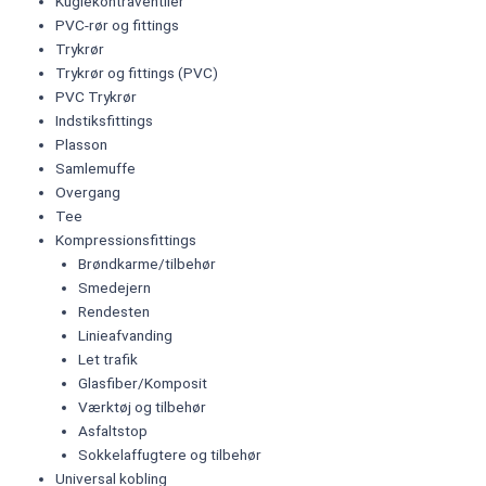
Kuglekontraventiler
PVC-rør og fittings
Trykrør
Trykrør og fittings (PVC)
PVC Trykrør
Indstiksfittings
Plasson
Samlemuffe
Overgang
Tee
Kompressionsfittings
Brøndkarme/tilbehør
Smedejern
Rendesten
Linieafvanding
Let trafik
Glasfiber/Komposit
Værktøj og tilbehør
Asfaltstop
Sokkelaffugtere og tilbehør
Universal kobling