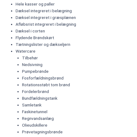
Hele kasser og paller
Dæksel integreret i belægning​
Dæksel integreret i græsplænen​
Afløbsrist integreret i belægning​
Dæksel i corten
Flydende Brøndskørt​
Tætningslister og dækseljern​
Watercare
Tilbehør
Nedsivning
Pumpebrønde
Fosforfældningsbrønd
Rotationsstøbt tom brønd
Fordelerbrønd
Bundfældningstank
Samletank
Faskinetunnel
Regnvandsanlæg
Olieudskillere
Prøvetagningsbrønde