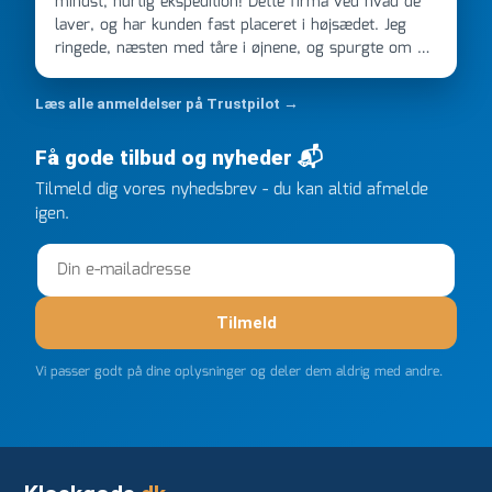
mindst, hurtig ekspedition! Dette firma ved hvad de
laver, og har kunden fast placeret i højsædet. Jeg
ringede, næsten med tåre i øjnene, og spurgte om de
kunne levere en stor ordre, fordi Davidsen A/S ikke
kunne overholde en 2 måneder gammel aftale. Jeg
Læs alle anmeldelser på Trustpilot →
ringede onsdag kl 16, og min store ordre kom dagen
efter kl 6.45! Kan slet ikke få armene ned, og næste
Få gode tilbud og nyheder 📬
gang jeg skal bruge noget, vil jeg ringe til dem
FØRST. De varmeste og venligste hilsner fra Rene
Tilmeld dig vores nyhedsbrev - du kan altid afmelde
igen.
Tilmeld
Vi passer godt på dine oplysninger og deler dem aldrig med andre.