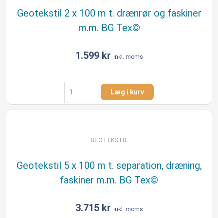
og
Geotekstil 2 x 100 m t. drænrør og faskiner
faskiner
m.m. BG Tex©
m.m.
90gr
pr.
1.599
kr
inkl. moms
m/2
antal
Geotekstil
Læg i kurv
2
x
100
m
t.
GEOTEKSTIL
drænrør
og
Geotekstil 5 x 100 m t. separation, dræning,
faskiner
faskiner m.m. BG Tex©
m.m.
BG
Tex©
3.715
kr
inkl. moms
antal