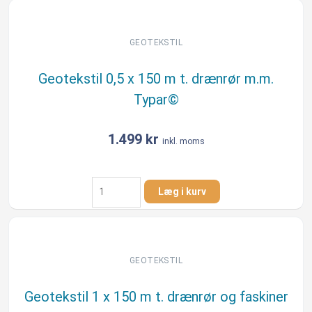
150
m
t.
GEOTEKSTIL
drænrør
m.m.
Geotekstil 0,5 x 150 m t. drænrør m.m.
Typar©
Typar©
antal
1.499
kr
inkl. moms
Geotekstil
Læg i kurv
0,5
x
150
m
t.
GEOTEKSTIL
drænrør
m.m.
Geotekstil 1 x 150 m t. drænrør og faskiner
Typar©