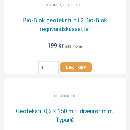
Aquacell
,
FASKINER
GEOTEKSTIL
Lite
kassetter
Bio-Blok geotekstil til 2 Bio-Blok
antal
regnvandskassetter
199
kr
inkl. moms
Bio-
Læg i kurv
Blok
geotekstil
til
2
Bio-
GEOTEKSTIL
Blok
regnvandskassetter
Geotekstil 0,2 x 150 m t. drænrør m.m.
antal
Typar©