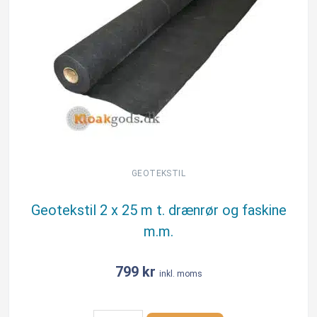
GEOTEKSTIL
Geotekstil 2 x 25 m t. drænrør og faskine
m.m.
799
kr
inkl. moms
Geotekstil