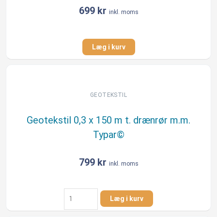
699
kr
inkl. moms
Læg i kurv
GEOTEKSTIL
Geotekstil 0,3 x 150 m t. drænrør m.m.
Typar©
799
kr
inkl. moms
Geotekstil
Læg i kurv
0,3
x