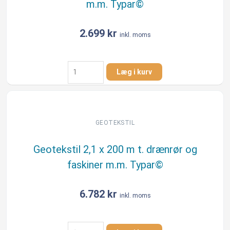
m.m. Typar©
antal
2.699
kr
inkl. moms
Geotekstil
Læg i kurv
1
x
150
m
t.
GEOTEKSTIL
drænrør
og
Geotekstil 2,1 x 200 m t. drænrør og
faskiner
faskiner m.m. Typar©
m.m.
Typar©
antal
6.782
kr
inkl. moms
Geotekstil