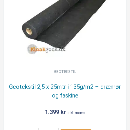
og
faskiner
m.m.
Typar©
antal
GEOTEKSTIL
Geotekstil 2,5 x 25mtr i 135g/m2 – drænrør
og faskine
1.399
kr
inkl. moms
Geotekstil