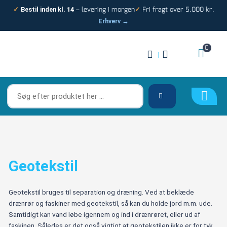
Gå
– levering i morgen
Fri fragt over 5.000 kr.
✓
Bestil inden kl. 14
✓
til
Erhverv →
indholdet
0
|
Søg
efter
produktet
her
…
Geotekstil
Geotekstil bruges til separation og dræning. Ved at beklæde
drænrør og faskiner med geotekstil, så kan du holde jord m.m. ude.
Samtidigt kan vand løbe igennem og ind i drænrøret, eller ud af
faskinen. Således er det også vigtigt at geotekstilen ikke er for tyk,