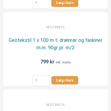
Læg i kurv
2
x
25
m
t.
GEOTEKSTIL
drænrør
og
Geotekstil 1 x 100 m t. drænrør og faskiner
faskine
m.m. 90gr pr. m/2
m.m.
antal
799
kr
inkl. moms
Geotekstil
Læg i kurv
1
x
100
m
t.
GEOTEKSTIL
drænrør