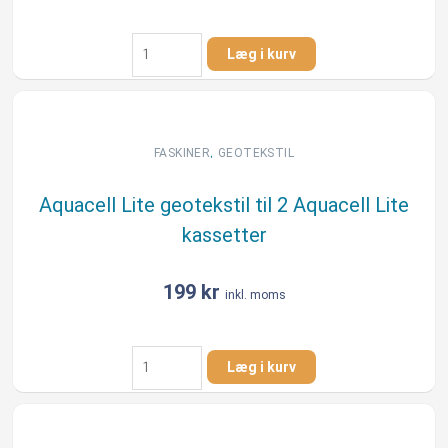
Geotekstil
Læg i kurv
5
x
100
m
t.
,
FASKINER
GEOTEKSTIL
separation,
dræning,
Aquacell Lite geotekstil til 2 Aquacell Lite
faskiner
kassetter
m.m.
BG
Tex©
199
kr
inkl. moms
antal
Aquacell
Læg i kurv
Lite
geotekstil
til
2