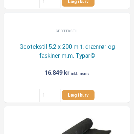
Læg i kurv
2,1
x
200
m
t.
GEOTEKSTIL
drænrør
og
Geotekstil 5,2 x 200 m t. drænrør og
faskiner
faskiner m.m. Typar©
m.m.
Typar©
antal
16.849
kr
inkl. moms
Geotekstil
Læg i kurv
5,2
x
200
m
t.
drænrør