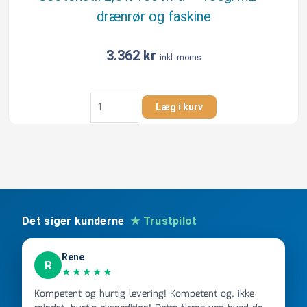
drænrør og faskine
3.362
kr
inkl. moms
Geotekstil
Læg i kurv
2,5
x
100
m
t.
-
135g/m2
-
Det siger kunderne
★ Trustpilot
drænrør
og
Rene
faskine
R
★★★★★
antal
Kompetent og hurtig levering! Kompetent og, ikke