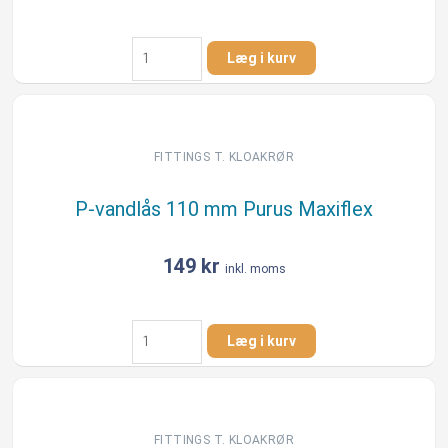
Overgang
Læg i kurv
110
-
140
mm
antal
FITTINGS T. KLOAKRØR
P-vandlås 110 mm Purus Maxiflex
149
kr
inkl. moms
P-
Læg i kurv
vandlås
110
mm
Purus
Maxiflex
FITTINGS T. KLOAKRØR