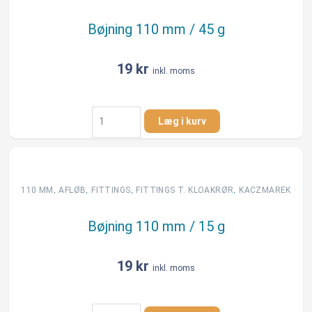
Bøjning 110 mm / 45 g
19
kr
inkl. moms
Bøjning
Læg i kurv
110
mm
/
45
g
,
,
,
,
110 MM
AFLØB
FITTINGS
FITTINGS T. KLOAKRØR
KACZMAREK
antal
Bøjning 110 mm / 15 g
19
kr
inkl. moms
Bøjning