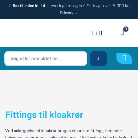
Gå
– levering i morgen
Fri fragt over 5.000 kr.
✓
Bestil inden kl. 14
✓
til
Erhverv →
indholdet
0
|
Søg
efter
produktet
her
…
Fittings til kloakrør
Ved anlæggelse af kloakrør bruges en række fittings, herunder
bøjninger, grenrør og samlemuffer m.m.. Vi tilbyder et stort udvalg af