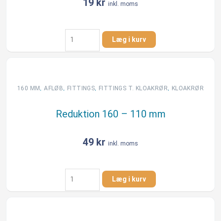
19
kr
inkl. moms
Prop
Læg i kurv
110
mm
antal
,
,
,
,
160 MM
AFLØB
FITTINGS
FITTINGS T. KLOAKRØR
KLOAKRØR
Reduktion 160 – 110 mm
49
kr
inkl. moms
Reduktion
Læg i kurv
160
-
110
mm