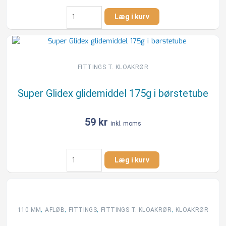
Slutmuffe
Læg i kurv
110
mm
PVC
antal
FITTINGS T. KLOAKRØR
Super Glidex glidemiddel 175g i børstetube
59
kr
inkl. moms
Super
Læg i kurv
Glidex
glidemiddel
175g
i
børstetube
,
,
,
,
110 MM
AFLØB
FITTINGS
FITTINGS T. KLOAKRØR
KLOAKRØR
antal