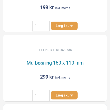
199
kr
inkl. moms
Murbøsning
Læg i kurv
110
x
110
mm
med
FITTINGS T. KLOAKRØR
grus
antal
Murbøsning 160 x 110 mm
299
kr
inkl. moms
Murbøsning
Læg i kurv
160
x
110