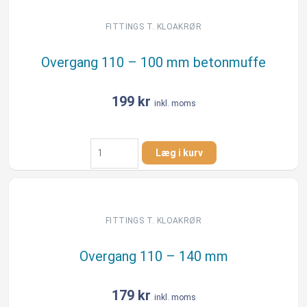
mm
antal
FITTINGS T. KLOAKRØR
Overgang 110 – 100 mm betonmuffe
199
kr
inkl. moms
Overgang
Læg i kurv
110
-
100
mm
betonmuffe
FITTINGS T. KLOAKRØR
antal
Overgang 110 – 140 mm
179
kr
inkl. moms