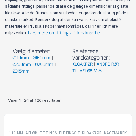
sådanne fittings, passende til alle de gængse dimensioner af glatte
kloakrør. Alle de fittings, som vi tilbyder, er godkendt til brug på det
danske marked. Bemærk dog at der kan være krav om at plastik-
materiale er PP, bl.a. i Københavnsområdet, da PP er lidt mere
Læs mere om fittings til kloakrør her
miljøvenligt.
Vælg diameter:
Relaterede
varekategorier:
Ø110mm
|
Ø160mm
|
KLOAKRØR
|
ANDRE RØR
Ø200mm
|
Ø250mm
|
TIL AFLØB M.M.
Ø315mm
Viser 1–24 af 126 resultater
,
,
,
,
110 MM
AFLØB
FITTINGS
FITTINGS T. KLOAKRØR
KACZMAREK