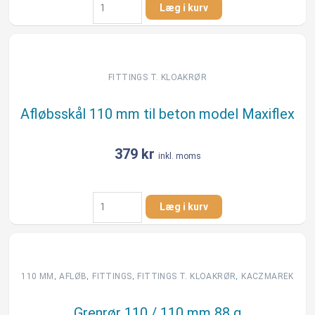
Læg i kurv
500
ml
Unipak
S.A.N.
antal
FITTINGS T. KLOAKRØR
Afløbsskål 110 mm til beton model Maxiflex
379
kr
inkl. moms
Afløbsskål
Læg i kurv
110
mm
til
beton
model
,
,
,
,
110 MM
AFLØB
FITTINGS
FITTINGS T. KLOAKRØR
KACZMAREK
Maxiflex
antal
Grenrør 110 / 110 mm 88 g