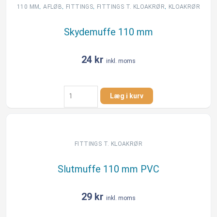
antal
,
,
,
,
110 MM
AFLØB
FITTINGS
FITTINGS T. KLOAKRØR
KLOAKRØR
Skydemuffe 110 mm
24
kr
inkl. moms
Skydemuffe
Læg i kurv
110
mm
antal
FITTINGS T. KLOAKRØR
Slutmuffe 110 mm PVC
29
kr
inkl. moms