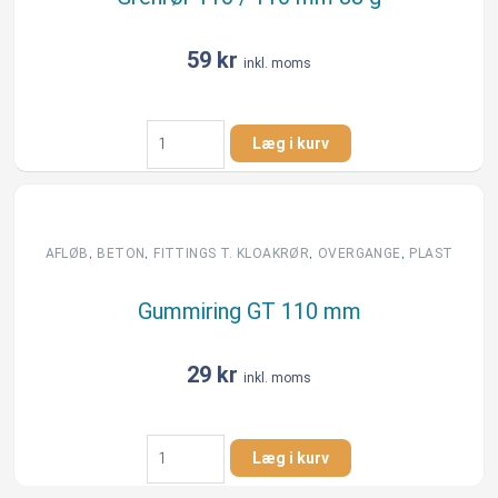
59
kr
inkl. moms
Grenrør
Læg i kurv
110
/
110
mm
88
,
,
,
,
AFLØB
BETON
FITTINGS T. KLOAKRØR
OVERGANGE
PLAST
g
antal
Gummiring GT 110 mm
29
kr
inkl. moms
Gummiring
Læg i kurv
GT
110