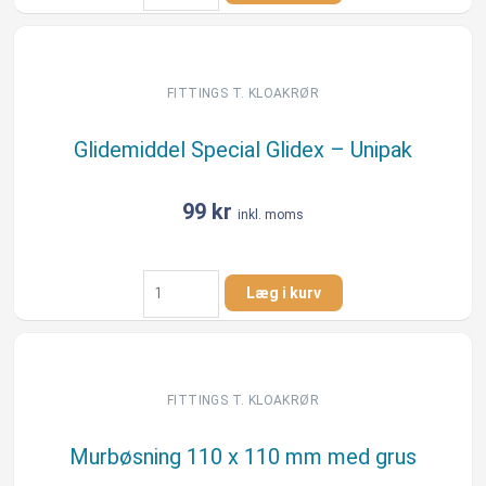
mm
88
gr.
PP
FITTINGS T. KLOAKRØR
lang
antal
Glidemiddel Special Glidex – Unipak
99
kr
inkl. moms
Glidemiddel
Læg i kurv
Special
Glidex
-
Unipak
antal
FITTINGS T. KLOAKRØR
Murbøsning 110 x 110 mm med grus