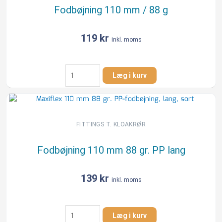
Fodbøjning 110 mm / 88 g
119
kr
inkl. moms
Fodbøjning
Læg i kurv
110
mm
/
88
g
FITTINGS T. KLOAKRØR
antal
Fodbøjning 110 mm 88 gr. PP lang
139
kr
inkl. moms
Fodbøjning
Læg i kurv
110