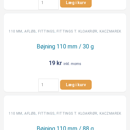
Læg i kurv
110
mm
/
15
g
,
,
,
,
110 MM
AFLØB
FITTINGS
FITTINGS T. KLOAKRØR
KACZMAREK
antal
Bøjning 110 mm / 30 g
19
kr
inkl. moms
Bøjning
Læg i kurv
110
mm
/
30
g
,
,
,
,
110 MM
AFLØB
FITTINGS
FITTINGS T. KLOAKRØR
KACZMAREK
antal
Bøjning 110 mm / 88 g