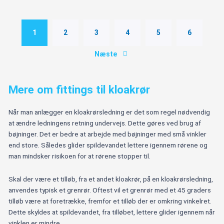
mm
antal
1
2
3
4
5
6
Næste
Mere om fittings til kloakrør
Når man anlægger en kloakrørsledning er det som regel nødvendig
at ændre ledningens retning undervejs. Dette gøres ved brug af
bøjninger. Det er bedre at arbejde med bøjninger med små vinkler
end store. Således glider spildevandet lettere igennem rørene og
man mindsker risikoen for at rørene stopper til.
Skal der være et tilløb, fra et andet kloakrør, på en kloakrørsledning,
anvendes typisk et grenrør. Oftest vil et grenrør med et 45 graders
tilløb være at foretrække, fremfor et tilløb der er omkring vinkelret.
Dette skyldes at spildevandet, fra tilløbet, lettere glider igennem når
vinklen er mindre.