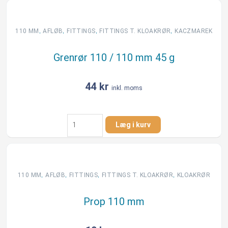
antal
,
,
,
,
110 MM
AFLØB
FITTINGS
FITTINGS T. KLOAKRØR
KACZMAREK
Grenrør 110 / 110 mm 45 g
44
kr
inkl. moms
Grenrør
Læg i kurv
110
/
110
mm
45
,
,
,
,
110 MM
AFLØB
FITTINGS
FITTINGS T. KLOAKRØR
KLOAKRØR
g
antal
Prop 110 mm