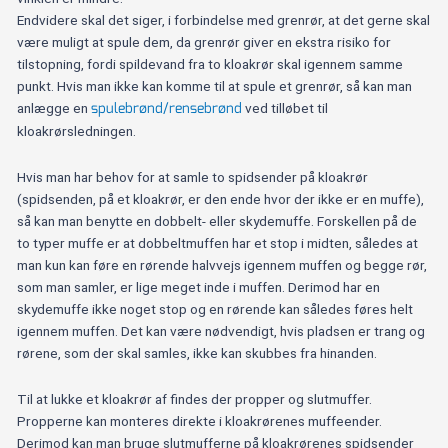
Endvidere skal det siger, i forbindelse med grenrør, at det gerne skal
være muligt at spule dem, da grenrør giver en ekstra risiko for
tilstopning, fordi spildevand fra to kloakrør skal igennem samme
punkt. Hvis man ikke kan komme til at spule et grenrør, så kan man
spulebrønd/rensebrønd
anlægge en
ved tilløbet til
kloakrørsledningen.
Hvis man har behov for at samle to spidsender på kloakrør
(spidsenden, på et kloakrør, er den ende hvor der ikke er en muffe),
så kan man benytte en dobbelt- eller skydemuffe. Forskellen på de
to typer muffe er at dobbeltmuffen har et stop i midten, således at
man kun kan føre en rørende halvvejs igennem muffen og begge rør,
som man samler, er lige meget inde i muffen. Derimod har en
skydemuffe ikke noget stop og en rørende kan således føres helt
igennem muffen. Det kan være nødvendigt, hvis pladsen er trang og
rørene, som der skal samles, ikke kan skubbes fra hinanden.
Til at lukke et kloakrør af findes der propper og slutmuffer.
Propperne kan monteres direkte i kloakrørenes muffeender.
Derimod kan man bruge slutmufferne på kloakrørenes spidsender