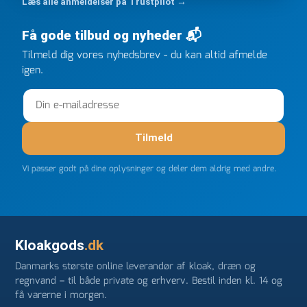
Læs alle anmeldelser på Trustpilot →
ringede onsdag kl 16, og min store ordre kom dagen
efter kl 6.45! Kan slet ikke få armene ned, og næste
Få gode tilbud og nyheder 📬
gang jeg skal bruge noget, vil jeg ringe til dem
FØRST. De varmeste og venligste hilsner fra Rene
Tilmeld dig vores nyhedsbrev - du kan altid afmelde
igen.
Tilmeld
Vi passer godt på dine oplysninger og deler dem aldrig med andre.
Kloakgods
.dk
Danmarks største online leverandør af kloak, dræn og
regnvand – til både private og erhverv. Bestil inden kl. 14 og
få varerne i morgen.