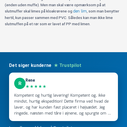
(enden uden muffe). Men man skal være opmærksom på at
den lim
slutmuffer skal limes på kloakrørene og
, som man benytter
hertil, kun passer sammen med PVC. Således kan man ikke lime
slutmuffen på et rør som er lavet af PP med limen.
Det siger kunderne
★ Trustpilot
Rene
R
★★★★★
Kompetent og hurtig levering! Kompetent og, ikke
mindst, hurtig ekspedition! Dette firma ved hvad de
laver, og har kunden fast placeret i højsædet. Jeg
ringede, næsten med tåre i øjnene, og spurgte om de
kunne levere en stor ordre, fordi Davidsen A/S ikke
kunne overholde en 2 måneder gammel aftale. Jeg