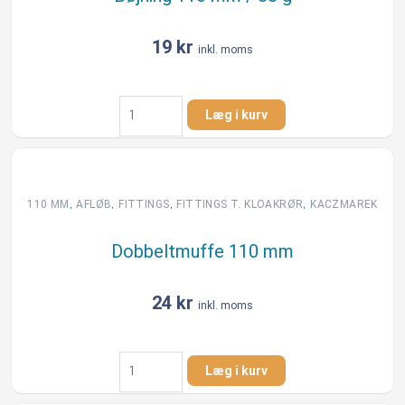
19
kr
inkl. moms
Bøjning
Læg i kurv
110
mm
/
88
g
,
,
,
,
110 MM
AFLØB
FITTINGS
FITTINGS T. KLOAKRØR
KACZMAREK
antal
Dobbeltmuffe 110 mm
24
kr
inkl. moms
Dobbeltmuffe
Læg i kurv
110
mm