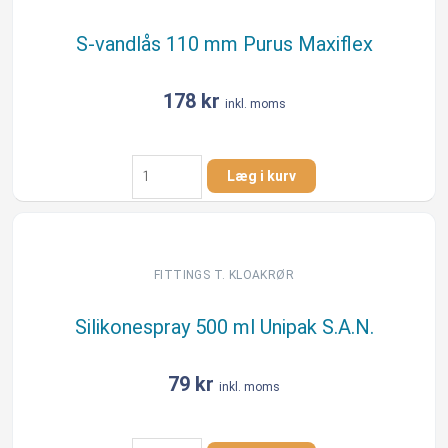
antal
S-vandlås 110 mm Purus Maxiflex
178
kr
inkl. moms
S-
Læg i kurv
vandlås
110
mm
Purus
Maxiflex
FITTINGS T. KLOAKRØR
antal
Silikonespray 500 ml Unipak S.A.N.
79
kr
inkl. moms
Silikonespray