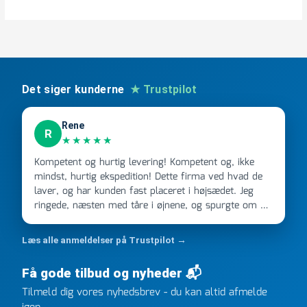
Det siger kunderne
★ Trustpilot
Rene
R
★★★★★
Kompetent og hurtig levering! Kompetent og, ikke
mindst, hurtig ekspedition! Dette firma ved hvad de
laver, og har kunden fast placeret i højsædet. Jeg
ringede, næsten med tåre i øjnene, og spurgte om de
kunne levere en stor ordre, fordi Davidsen A/S ikke
kunne overholde en 2 måneder gammel aftale. Jeg
Læs alle anmeldelser på Trustpilot →
ringede onsdag kl 16, og min store ordre kom dagen
efter kl 6.45! Kan slet ikke få armene ned, og næste
Få gode tilbud og nyheder 📬
gang jeg skal bruge noget, vil jeg ringe til dem
Tilmeld dig vores nyhedsbrev - du kan altid afmelde
FØRST. De varmeste og venligste hilsner fra Rene