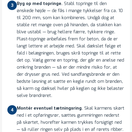
Stabl topringe til den
Byg op med topringe.
3
ønskede højde — de fås i mange tykkelser fra ca. 10
til 200 mm, som kan kombineres. Undgå dog at
stable ret mange oven på hinanden, da stakken kan
blive ustabil — brug hellere færre, tykkere ringe.
Plast-topringe anbefales frem for beton, da de er
langt lettere at arbejde med. Skal dækslet følge et
fald i belægningen, bruges skrå topringe til at rette
det op. Vælg gerne en topring, der går en anelse ned
omkring brønden — så er der mindre risiko for, at
der drysser grus ned. Ved sandfangsbrønde er den
bedste løsning at sætte en kegle rundt om brønden,
så karm og dæksel hviler på keglen og ikke belaster
selve brøndrøret.
Skal karmens skørt
Montér eventuel tætningsring.
4
ned i et opføringsrør, sættes gummiringen nederst
på skørtet, hvorefter karmen trykkes forsigtigt ned
— så ruller ringen selv på plads i en af rørets ribber.