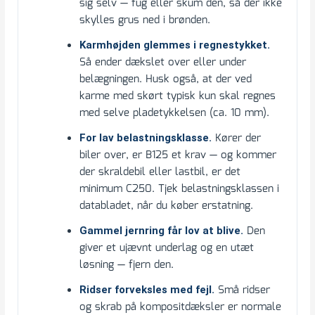
sig selv — fug eller skum den, så der ikke
skylles grus ned i brønden.
Karmhøjden glemmes i regnestykket.
Så ender dækslet over eller under
belægningen. Husk også, at der ved
karme med skørt typisk kun skal regnes
med selve pladetykkelsen (ca. 10 mm).
Kører der
For lav belastningsklasse.
biler over, er B125 et krav — og kommer
der skraldebil eller lastbil, er det
minimum C250. Tjek belastningsklassen i
databladet, når du køber erstatning.
Den
Gammel jernring får lov at blive.
giver et ujævnt underlag og en utæt
løsning — fjern den.
Små ridser
Ridser forveksles med fejl.
og skrab på kompositdæksler er normale