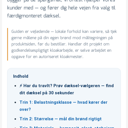
bygger på de spørgsmål, vi oftest hjælper vores
kunder med — og fører dig hele vejen fra valg til
færdigmonteret dæksel.
Guiden er vejledende — lokale forhold kan variere, så tjek
gerne målene på din egen brønd mod måltegningen på
produktsiden, før du bestiller. Handler dit projekt om
godkendelsespligtigt kloakarbejde, er selve arbejdet en
opgave for en autoriseret kloakmester.
Indhold
⚡ Har du travlt? Prøv dæksel-vælgeren — find
dit dæksel på 30 sekunder
Trin 1: Belastningsklasse — hvad kører der
over?
Trin 2: Størrelse — mål din brønd rigtigt