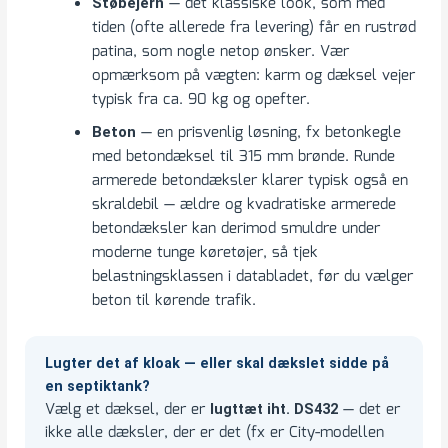
— det klassiske look, som med
Støbejern
tiden (ofte allerede fra levering) får en rustrød
patina, som nogle netop ønsker. Vær
opmærksom på vægten: karm og dæksel vejer
typisk fra ca. 90 kg og opefter.
— en prisvenlig løsning, fx betonkegle
Beton
med betondæksel til 315 mm brønde. Runde
armerede betondæksler klarer typisk også en
skraldebil — ældre og kvadratiske armerede
betondæksler kan derimod smuldre under
moderne tunge køretøjer, så tjek
belastningsklassen i databladet, før du vælger
beton til kørende trafik.
Lugter det af kloak — eller skal dækslet sidde på
en septiktank?
Vælg et dæksel, der er
— det er
lugttæt iht. DS432
ikke alle dæksler, der er det (fx er City-modellen