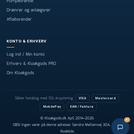
Pumpebrønde
Drænrør og anlægsrør
Afløbsrender
KONTO & ERHVERV
Log ind / Min konto
Erhverv & Kloakgods PRO
Om Kloakgods
Sikker betaling med SSL-kryptering
VISA
Mastercard
MobilePay
EAN / Faktura
© Kloakgods.dk ApS 2014–2026
AI
OBS! Ingen varer på denne adresse: Søndre Mellemvej 30A, 4000
Roskilde