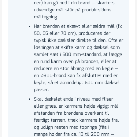
ned) kan gå ned i din brønd — skørtets
udvendige mål står på produktsidens
måltegning.
Har brønden et skævt eller ældre mål (fx
50, 65 eller 70 cm), produceres der
typisk ikke dæksler direkte til den. Ofte er
løsningen at skifte karm og dæksel som
samlet sæt i 600 mm-standard, at lægge
en rund karm oven på brønden, eller at
reducere en stor åbning med en kegle —
en Ø800-brønd kan fx afsluttes med en
kegle, så et almindeligt 600 mm dæksel
passer.
Skal dækslet ende i niveau med fliser
eller græs, er karmens højde vigtig: mål
afstanden fra brøndens overkant til
færdigt terræn, træk karmens højde fra,
og udlign resten med topringe (fås i
mange højder fra ca. 10 til 200 mm —