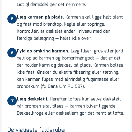
Lidt glidemiddel gør det nemmere.
Karmen skal ligge helt plant
Læg karmen på plads.
5
og fast mod brøndtop, kegle eller topringe.
Kontrollér, at dækslet ender i niveau med den
færdige belægning — helst ikke over.
Læg fliser, grus eller jord
Fyld op omkring karmen.
6
helt op ad karmen og komprimér godt — det er dét,
der holder karm og dæksel på plads. Karmen boltes
ikke fast. Ønsker du ekstra fiksering eller tætning,
kan karmen fuges med almindelig fugemasse eller
brøndskum (fx Dana Lim PU 597).
Herefter løftes kun selve dækslet,
Læg dækslet i.
7
når brønden skal tilses — karmen bliver liggende.
Dækselkroge eller dækseljern gør det nemt at løfte.
De vigtigste faldgruber