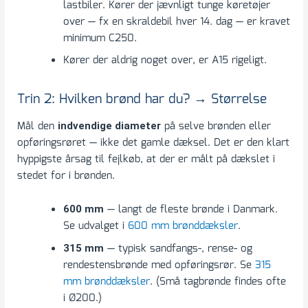
lastbiler. Kører der jævnligt tunge køretøjer
over — fx en skraldebil hver 14. dag — er kravet
minimum C250.
Kører der aldrig noget over, er A15 rigeligt.
Trin 2: Hvilken brønd har du? → Størrelse
Mål den
på selve brønden eller
indvendige diameter
opføringsrøret — ikke det gamle dæksel. Det er den klart
hyppigste årsag til fejlkøb, at der er målt på dækslet i
stedet for i brønden.
— langt de fleste brønde i Danmark.
600 mm
Se udvalget i
600 mm brønddæksler
.
— typisk sandfangs-, rense- og
315 mm
rendestensbrønde med opføringsrør. Se
315
mm brønddæksler
. (Små tagbrønde findes ofte
i Ø200.)