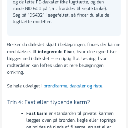
og de lette PE-dæksler ikke lugttætte, og den
runde NID 600 på 1,5 t frarådes til septiktanke).
Søg på “DS432” i søgefeltet, så finder du alle de
lugttætte modeller.
Ønsker du dækslet skjult i belægningen, findes der karme
med dæksel til
, hvor dine egne fliser
integrerede fliser
lægges ned i dækslet — en rigtig flot løsning, hvor
midterdelen kan løftes uden at røre belægningen
omkring.
Se hele udvalget i
brøndkarme, dæksler og riste
.
Trin 4: Fast eller flydende karm?
er standarden til private: karmen
Fast karm
lægges oven på brønden, kegle eller topringe
og holdes på plads af fliserne, gruset eller