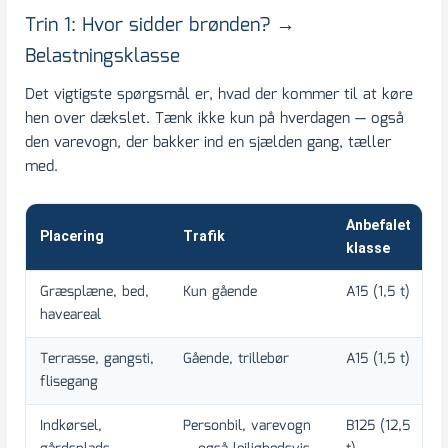
Trin 1: Hvor sidder brønden? →
Belastningsklasse
Det vigtigste spørgsmål er, hvad der kommer til at køre
hen over dækslet. Tænk ikke kun på hverdagen — også
den varevogn, der bakker ind en sjælden gang, tæller
med.
Anbefalet
Placering
Trafik
T
klasse
Græsplæne, bed,
Kun gående
A15 (1,5 t)
L
haveareal
Terrasse, gangsti,
Gående, trillebør
A15 (1,5 t)
K
flisegang
i
Indkørsel,
Personbil, varevogn
B125 (12,5
K