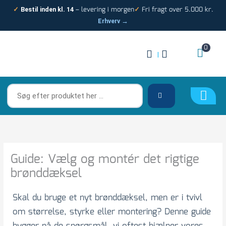
Gå
– levering i morgen
Fri fragt over 5.000 kr.
✓
Bestil inden kl. 14
✓
til
Erhverv →
indholdet
0
|
Søg
efter
produktet
her
…
Guide: Vælg og montér det rigtige
brønddæksel
Skal du bruge et nyt brønddæksel, men er i tvivl
om størrelse, styrke eller montering? Denne guide