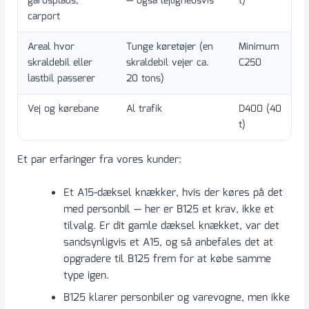
gårdsplads,
— også lejlighedsvis
t)
v
carport
Areal hvor
Tunge køretøjer (en
Minimum
F
skraldebil eller
skraldebil vejer ca.
C250
(
lastbil passerer
20 tons)
b
Vej og kørebane
Al trafik
D400 (40
K
t)
m
Et par erfaringer fra vores kunder:
Et A15-dæksel knækker, hvis der køres på det
med personbil — her er B125 et krav, ikke et
tilvalg. Er dit gamle dæksel knækket, var det
sandsynligvis et A15, og så anbefales det at
opgradere til B125 frem for at købe samme
type igen.
B125 klarer personbiler og varevogne, men ikke