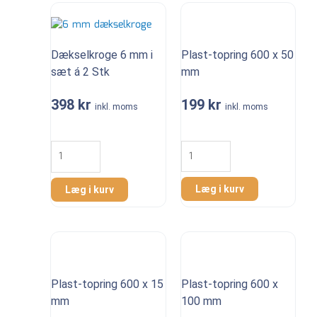
antal
Plast-topring 600 x 50
Dækselkroge 6 mm i
mm
sæt á 2 Stk
199
kr
398
kr
inkl. moms
inkl. moms
Plast-
Dækselkroge
topring
6
600
mm
x
i
Læg i kurv
Læg i kurv
50
sæt
mm
á
antal
2
Stk
antal
Plast-topring 600 x 15
Plast-topring 600 x
mm
100 mm