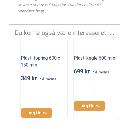
at være opbevaret udendørs da det er tiltænkt
udendørs brug.
Du kunne også være interesseret i…
Plast-topring 600 x
Plast-kegle 600 mm
150 mm
699
kr
inkl. moms
349
kr
inkl. moms
Plast-
kegle
Plast-
600
topring
mm
600
Læg i kurv
antal
x
Læg i kurv
150
mm