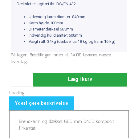
Dækslet er lugttæt iht. DS/EN 432.
Udvendig karm diamter: 840mm
Karm højde 100mm
Diameter dæksel 665mm
Indvendig hul diamter: 600mm
Vægt i alt: 34kg (dæksel ca 18 kg og karm 16 kg)
Brøndkarm
På lager. Bestillinger inden kl. 14.00 leveres næste
og
hverdag.
dæksel
600
Læg i kurv
mm
D400
Loading...
komposit
antal
Yderligere beskrivelse
Brøndkarm og dæksel 600 mm D400 komposit
firkantet.