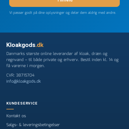
Vi passer godt på dine oplysninger og deler dem aldrig med andre.
Kloakgods
.dk
Danmarks største online leverandør af kloak, dræn og
regnvand – til både private og erhverv. Bestil inden kl. 14 og
få varerne i morgen.
CVR: 38715704
info@kloakgods.dk
KUNDESERVICE
Kontakt os
Salgs- & leveringsbetingelser