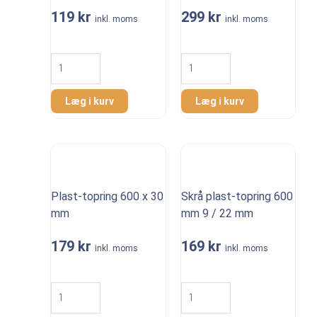
119
kr
299
kr
inkl. moms
inkl. moms
Plast-
Plast-
topring
topring
600
600
x
x
Læg i kurv
Læg i kurv
15
100
mm
mm
antal
antal
Plast-topring 600 x 30
Skrå plast-topring 600
mm
mm 9 / 22 mm
179
kr
169
kr
inkl. moms
inkl. moms
Plast-
Skrå
topring
plast-
600
topring