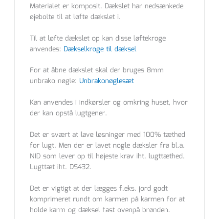
Materialet er komposit. Dækslet har nedsænkede
øjebolte til at løfte dækslet i.
Til at løfte dækslet op kan disse løftekroge
anvendes:
Dækselkroge til dæksel
For at åbne dækslet skal der bruges 8mm
unbrako nøgle:
Unbrakonøglesæt
Kan anvendes i indkørsler og omkring huset, hvor
der kan opstå lugtgener.
Det er svært at lave løsninger med 100% tæthed
for lugt. Men der er lavet nogle dæksler fra bl.a.
NID som lever op til højeste krav iht. lugttæthed.
Lugttæt iht. DS432.
Det er vigtigt at der lægges f.eks. jord godt
komprimeret rundt om karmen på karmen for at
holde karm og dæksel fast ovenpå brønden.