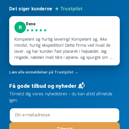
Det siger kunderne
★ Trustpilot
Rene
R
★★★★★
Kompetent og hurtig levering! Kompetent og, ikke
mindst, hurtig ekspedition! Dette firma ved hvad de
laver, og har kunden fast placeret i højsædet. Jeg
ringede, næsten med tåre i øjnene, og spurgte om de
kunne levere en stor ordre, fordi Davidsen A/S ikke
kunne overholde en 2 måneder gammel aftale. Jeg
Læs alle anmeldelser på Trustpilot →
ringede onsdag kl 16, og min store ordre kom dagen
efter kl 6.45! Kan slet ikke få armene ned, og næste
Få gode tilbud og nyheder 📬
gang jeg skal bruge noget, vil jeg ringe til dem
Tilmeld dig vores nyhedsbrev - du kan altid afmelde
FØRST. De varmeste og venligste hilsner fra Rene
igen.
Tilmeld