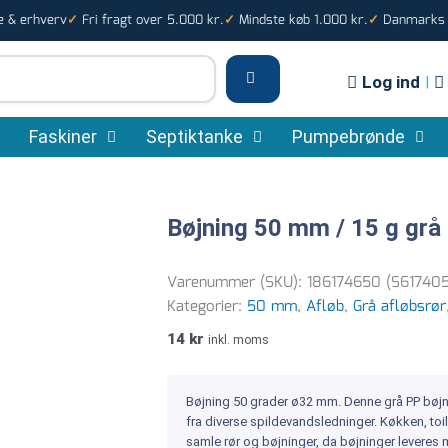
e & erhverv
Fri fragt over 5.000 kr.
Mindste køb 1.000 kr.
Danmarks s
✓
✓
✓
Log ind
|
Faskiner
Septiktanke
Pumpebrønde
Bøjning 50 mm / 15 g grå
Varenummer (SKU):
186174650 (S61740
Kategorier:
50 mm
,
Afløb
,
Grå afløbsrør
14
kr
inkl. moms
Bøjning 50 grader ø32 mm. Denne grå PP bøjni
fra diverse spildevandsledninger. Køkken, toi
samle rør og bøjninger, da bøjninger leveres