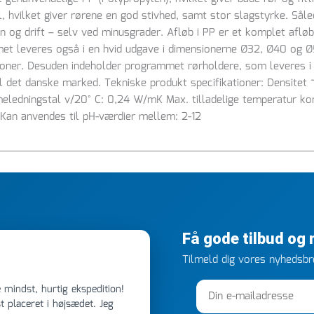
 hvilket giver rørene en god stivhed, samt stor slagstyrke. Såle
 og drift – selv ved minusgrader. Afløb i PP er et komplet afløb
 leveres også i en hvid udgave i dimensionerne Ø32, Ø40 og Ø5
itutioner. Desuden indeholder programmet rørholdere, som leveres i
til det danske marked. Tekniske produkt specifikationer: Densite
edningstal v/20° C: 0,24 W/mK Max. tilladelige temperatur kort
C Kan anvendes til pH-værdier mellem: 2-12
Få gode tilbud og
Tilmeld dig vores nyhedsbre
 placeret i højsædet. Jeg