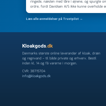
ringede, næsten med tåre i øjnene, og spurgte o
ordre, fordi Davidsen A/S ikke kunne overholde 
Jeg ringede onsdag kl 16, og min store ordre kom
ikke få armene ned, og næste gang jeg skal bruge 
Læs alle anmeldelser på Trustpilot →
FØRST. De varmeste og venligste hilsner fra Ren
Kloakgods
.dk
Danmarks største online leverandør af kloak, dræn
og regnvand – til både private og erhverv. Bestil
inden kl. 14 og få varerne i morgen.
CVR: 38715704
info@kloakgods.dk