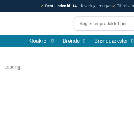
Gå
– levering i morgen
Til privat
✓
Bestil inden kl. 14
✓
til
indholdet
Søg
efter
produktet
Kloakrør
Brønde
her
Brønddæksler
…
Loading...