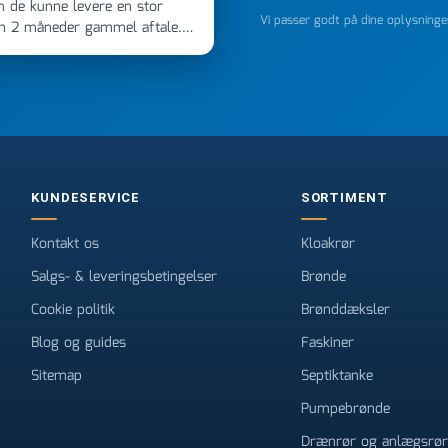
m de kunne levere en stor
Vi passer godt på dine oplysning
en 2 måneder gammel aftale.
 dagen efter kl 6.45! Kan slet
noget, vil jeg ringe til dem
e
KUNDESERVICE
SORTIMENT
Kontakt os
Kloakrør
Salgs- & leveringsbetingelser
Brønde
Cookie politik
Brønddæksler
Blog og guides
Faskiner
Sitemap
Septiktanke
Pumpebrønde
Drænrør og anlægsrør