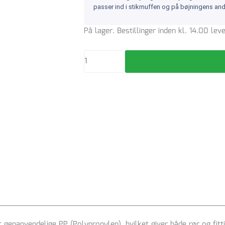
passer ind i stikmuffen og på bøjningens and
Bøjning
På lager. Bestillinger inden kl. 14.00 le
50
mm
/
15
g
grå
antal
 genanvendelige PP (Polypropylen), hvilket giver både rør og fit