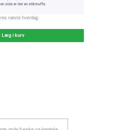
en side er der en stikmuffe.
veres næste hverdag.
Læg i kurv
tings gode fysiske og kemiske