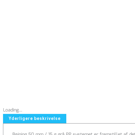
Loading...
Yderligere beskrivelse
Bøjning 50 mm / 15 g grå PP systemet er fremstillet af det