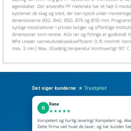
egenskaber. Det anvendte PP materiale har et højt E-modul,
systemet de slag og stød, der kan opstå under monteringen
dimensionerne Ø32, Ø40, Ø50, Ø75 og Ø110 mm. Programmet
synlige installationer i private boliger og offentlige inst
dimensioner som rørene. Alle rør og fittings er godkendt 
MPa Lineær varmeudvidelseskoefficient: 0,15 mm/mK Varmel
max. 2 min.) Max. tilladelig temperatur kontinuerligt 90° 
Det siger kunderne
★ Trustpilot
Rene
R
★★★★★
Kompetent og hurtig levering! Kompetent og, ikke mindst, hurtig ekspedition!
Dette firma ved hvad de laver, og har kunden fast