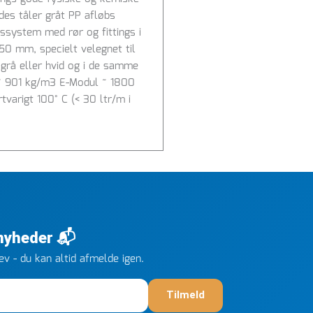
des tåler gråt PP afløbs
ssystem med rør og fittings i
0 mm, specielt velegnet til
 grå eller hvid og i de samme
t ~ 901 kg/m3 E-Modul ~ 1800
varigt 100° C (< 30 ltr/m i
 nyheder 📬
v - du kan altid afmelde igen.
Tilmeld