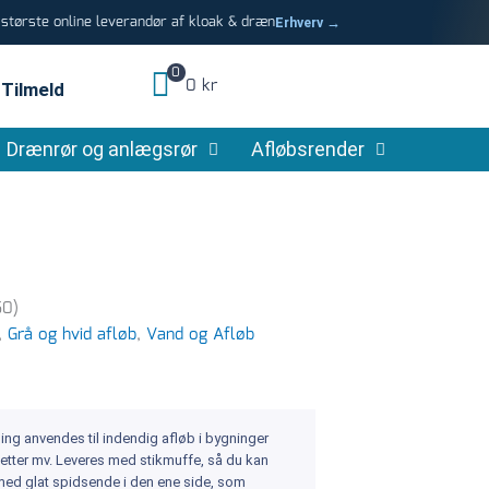
tørste online leverandør af kloak & dræn
Erhverv →
0
0 kr
Tilmeld
Drænrør og anlægsrør
Afløbsrender
50)
,
Grå og hvid afløb
,
Vand og Afløb
ng anvendes til indendig afløb i bygninger
letter mv. Leveres med stikmuffe, så du kan
 med glat spidsende i den ene side, som