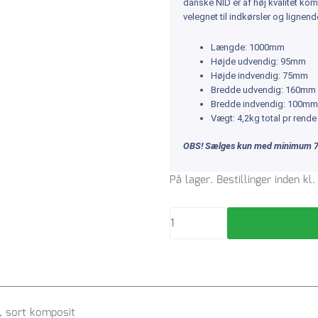
danske NID er af høj kvalitet ko
velegnet til indkørsler og lignen
Længde: 1000mm
Højde udvendig: 95mm
Højde indvendig: 75mm
Bredde udvendig: 160mm
Bredde indvendig: 100mm
Vægt: 4,2kg total pr rende
OBS!
Sælges kun med minimum 7
Linjedræn
På lager. Bestillinger inden k
95mm
på
1mtr
med
rist
t/12,5
ton,
, sort komposit
sort