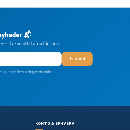
 nyheder 📬
v - du kan altid afmelde igen.
Tilmeld
er og deler dem aldrig med andre.
KONTO & ERHVERV