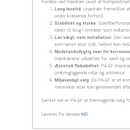
Fordele ved linjedræn lavet af kompositmat
: Linjedræn fremstillet 
Lang levetid
under krævende forhold.
: Glasfiberforstæ
Stabilitet og styrke
ideelt til brug i områder som indkørsl
: Den lav
Lav vægt, nem installation
som beton eller stål, hvilket kan red
Modstandsdygtig over for korrosion
linjedrænene udsættes for vand og vej
: PA-GF-linjedræ
Æstetisk fleksibilitet
omkringliggende miljø og arkitektur.
: Da PA-GF er et kom
Miljøvenligt valg
materialer eller kan genanvendes efte
Samlet set er PA-GF et fremragende valg for
Leveres fra danske
NID