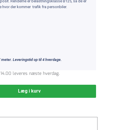
mposit. Renderne er belastningsklasse B125, så de er
de hvor der kommer trafik fra personbiler.
 meter.
Leveringstid op til 4 hverdage.
l. 14.00 leveres næste hverdag.
Læg i kurv