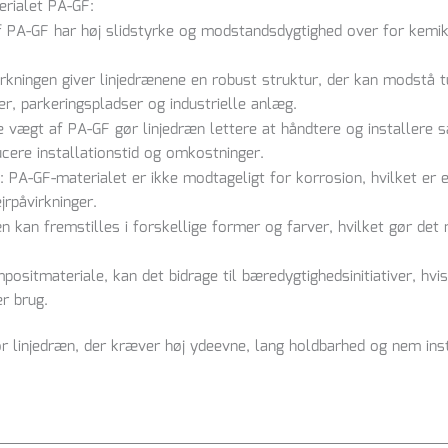
erialet PA-GF:
af PA-GF har høj slidstyrke og modstandsdygtighed over for kemikal
rkningen giver linjedrænene en robust struktur, der kan modstå tu
er, parkeringspladser og industrielle anlæg.
e vægt af PA-GF gør linjedræn lettere at håndtere og installere 
ucere installationstid og omkostninger.
: PA-GF-materialet er ikke modtageligt for korrosion, hvilket er 
rpåvirkninger.
n kan fremstilles i forskellige former og farver, hvilket gør det m
positmateriale, kan det bidrage til bæredygtighedsinitiativer, hv
r brug.
 linjedræn, der kræver høj ydeevne, lang holdbarhed og nem inst