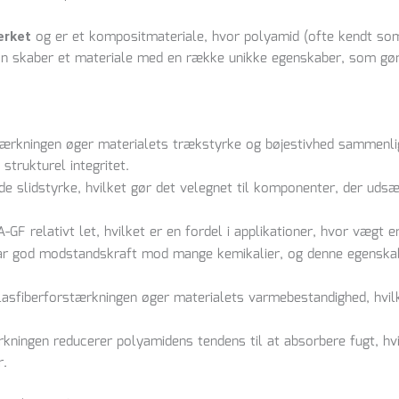
komposit
og er et kompositmateriale, hvor polyamid (ofte kendt som 
ærket
antal
n skaber et materiale med en række unikke egenskaber, som gør d
stærkningen øger materialets trækstyrke og bøjestivhed sammenl
 strukturel integritet.
e slidstyrke, hvilket gør det velegnet til komponenter, der udsæt
-GF relativt let, hvilket er en fordel i applikationer, hvor vægt er e
ar god modstandskraft mod mange kemikalier, og denne egenskab b
lasfiberforstærkningen øger materialets varmebestandighed, hvilke
rkningen reducerer polyamidens tendens til at absorbere fugt, hvil
r.