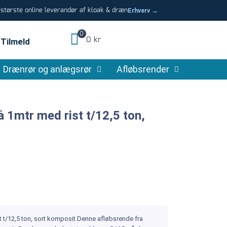
tørste online leverandør af kloak & dræn
Erhverv →
0
0 kr
Tilmeld
Drænrør og anlægsrør
Afløbsrender
1mtr med rist t/12,5 ton,
 t/12,5 ton, sort komposit Denne afløbsrende fra