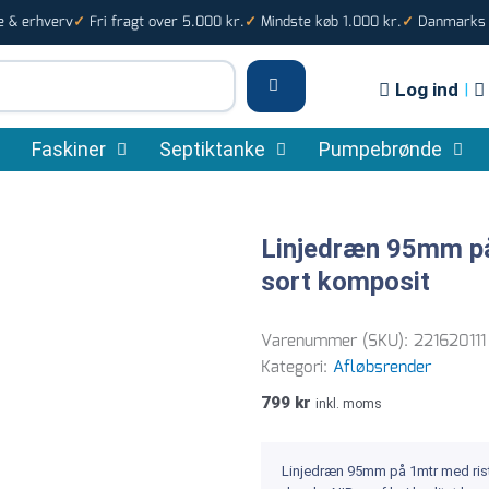
e & erhverv
Fri fragt over 5.000 kr.
Mindste køb 1.000 kr.
Danmarks s
✓
✓
✓
Log ind
|
Faskiner
Septiktanke
Pumpebrønde
Linjedræn 95mm på 
sort komposit
Varenummer (SKU):
221620111
Kategori:
Afløbsrender
799
kr
inkl. moms
Linjedræn 95mm på 1mtr med rist