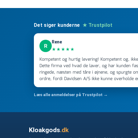
Det siger kunderne
★ Trustpilot
Rene
R
★★★★★
Kompetent og hurtig levering! Kompetent og, ikke mindst, hurtig ekspedition!
Dette firma ved hvad de laver, og har kunden fast
ringede, næsten med tåre i øjnene, og spurgte o
ordre, fordi Davidsen A/S ikke kunne overholde 
Jeg ringede onsdag kl 16, og min store ordre kom
ikke få armene ned, og næste gang jeg skal bruge 
Læs alle anmeldelser på Trustpilot →
FØRST. De varmeste og venligste hilsner fra Ren
Kloakgods
.dk