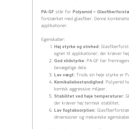
står for
PA-GF
Polyamid – Glasfiberforst
forstærket med glasfiber. Denne kombinatio
applikationer.
Egenskaber:
: Glasfiberfor
Høj styrke og stivhed
egnet til applikationer, der kræver høj
: PA-GF har fremragend
God slidstyrke
bevægelige dele.
: Trods sin høje styrke er PA
Lav vægt
: Polyamid h
Kemikaliebestandighed
kemisk aggressive miljøer.
: G
Stabilitet ved høje temperaturer
der kræver høj termisk stabilitet.
: Glasfiberforstæ
Lav fugtabsorption
dimensioner og mekaniske egenskabe