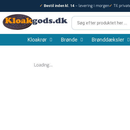
Gå
– levering i morgen
Til privat
✓
Bestil inden kl. 14
✓
til
indholdet
Søg
efter
produktet
Kloakrør
Brønde
her
Brønddæksler
…
Loading...