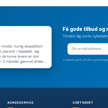
Få gode tilbud og
Tilmeld dig vores nyhedsbre
 placeret i højsædet. Jeg
m de kunne levere en stor
Vi passer godt på dine oplysning
en 2 måneder gammel aftale.
 dagen efter kl 6.45! Kan slet
noget, vil jeg ringe til dem
e
KUNDESERVICE
SORTIMENT