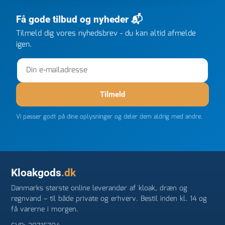
ringede onsdag kl 16, og min store ordre kom dagen
efter kl 6.45! Kan slet ikke få armene ned, og næste
Få gode tilbud og nyheder 📬
gang jeg skal bruge noget, vil jeg ringe til dem
Tilmeld dig vores nyhedsbrev - du kan altid afmelde
FØRST. De varmeste og venligste hilsner fra Rene
igen.
Tilmeld
Vi passer godt på dine oplysninger og deler dem aldrig med andre.
Kloakgods
.dk
Danmarks største online leverandør af kloak, dræn og
regnvand – til både private og erhverv. Bestil inden kl. 14 og
få varerne i morgen.