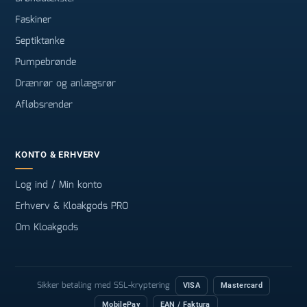
Faskiner
Septiktanke
Pumpebrønde
Drænrør og anlægsrør
Afløbsrender
KONTO & ERHVERV
Log ind / Min konto
Erhverv & Kloakgods PRO
Om Kloakgods
Sikker betaling med SSL-kryptering
VISA
Mastercard
MobilePay
EAN / Faktura