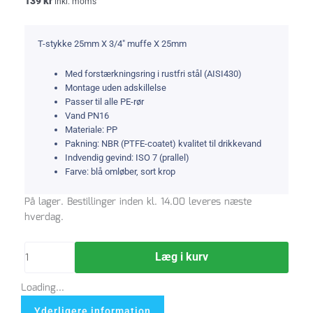
139
kr
inkl. moms
T-stykke 25mm X 3/4″ muffe X 25mm
Med forstærkningsring i rustfri stål (AISI430)
Montage uden adskillelse
Passer til alle PE-rør
Vand PN16
Materiale: PP
Pakning: NBR (PTFE-coatet) kvalitet til drikkevand
Indvendig gevind: ISO 7 (prallel)
Farve: blå omløber, sort krop
T-
På lager. Bestillinger inden kl. 14.00 leveres næste
stykke
hverdag.
25
mm
Læg i kurv
x
3/4
Loading...
"
x
Yderligere information