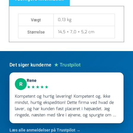
25
mm
antal
0,13 kg
Vægt
14,5 × 7,0 × 5,2 cm
Størrelse
Det siger kunderne
★ Trustpilot
Rene
R
★★★★★
Kompetent og hurtig levering! Kompetent og, ikke
mindst, hurtig ekspedition! Dette firma ved hvad de
laver, og har kunden fast placeret i højsædet. Jeg
ringede, næsten med tåre i øjnene, og spurgte om de
kunne levere en stor ordre, fordi Davidsen A/S ikke
kunne overholde en 2 måneder gammel aftale. Jeg
Læs alle anmeldelser på Trustpilot →