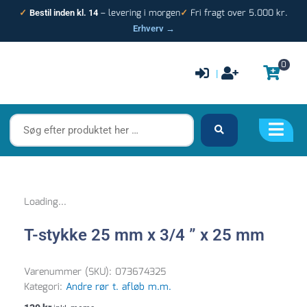
Gå
– levering i morgen
Fri fragt over 5.000 kr.
✓
Bestil inden kl. 14
✓
til
Erhverv →
indholdet
0
|
Søg
efter
produktet
her
…
Loading...
T-stykke 25 mm x 3/4 ” x 25 mm
Varenummer (SKU):
073674325
Kategori:
Andre rør t. afløb m.m.