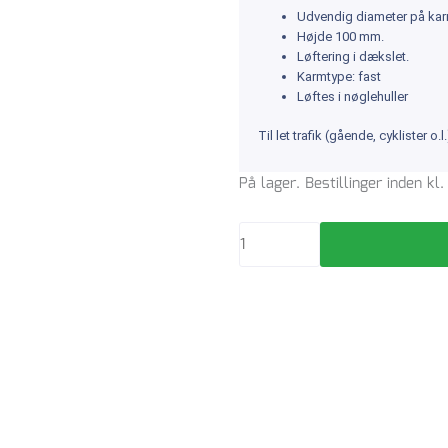
Udvendig diameter på ka
Højde 100 mm.
Løftering i dækslet.
Karmtype: fast
Løftes i nøglehuller
Til let trafik (gående, cyklister o.l.
Brøndkarm
På lager. Bestillinger inden k
og
dæksel
600
mm
A15
rund
antal