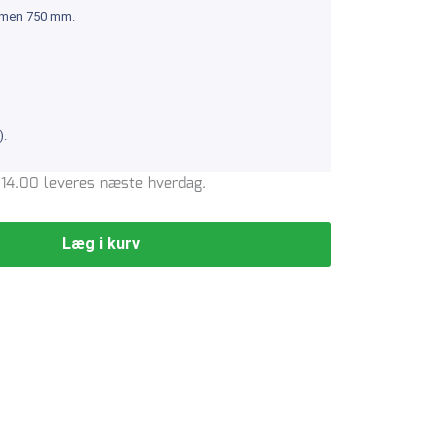
rmen 750 mm.
).
l. 14.00 leveres næste hverdag.
Læg i kurv