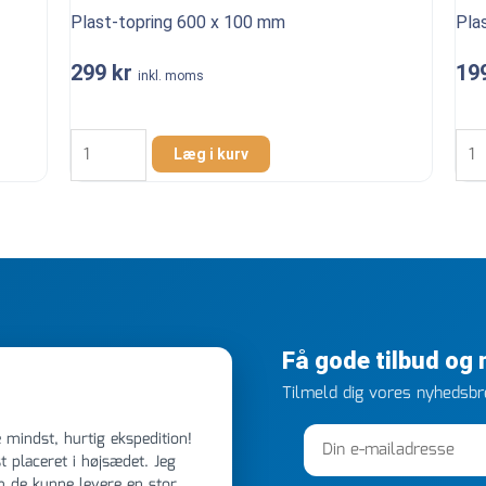
antal
22
Plast-topring 600 x 100 mm
Pla
mm
299
kr
19
anta
inkl. moms
Plast-
Plas
topring
topr
Læg i kurv
600
600
x
x
100
50
mm
mm
antal
anta
Få gode tilbud og
Tilmeld dig vores nyhedsbre
 placeret i højsædet. Jeg
m de kunne levere en stor