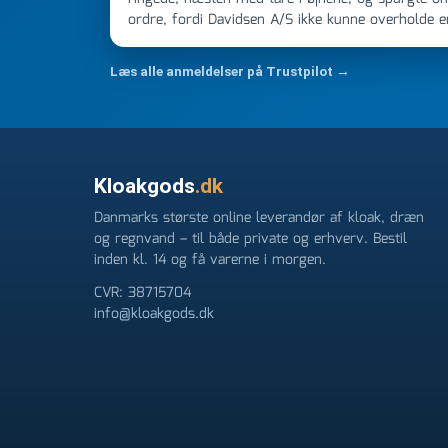
ordre, fordi Davidsen A/S ikke kunne overholde 
Jeg ringede onsdag kl 16, og min store ordre kom
ikke få armene ned, og næste gang jeg skal bruge 
Læs alle anmeldelser på Trustpilot →
FØRST. De varmeste og venligste hilsner fra Ren
Kloakgods
.dk
Danmarks største online leverandør af kloak, dræn
og regnvand – til både private og erhverv. Bestil
inden kl. 14 og få varerne i morgen.
CVR: 38715704
info@kloakgods.dk