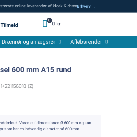
tørste online leverandør af kloak & dræn
Erhverv →
0
0 kr
Tilmeld
Drænrør og anlægsrør
Afløbsrender
sel 600 mm A15 rund
1+221156010 (Z)
nddæksel. Varen er i dimensionen Ø 600 mm og kan
srør som har en indvendig diameter på 600 mm.