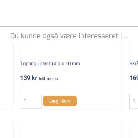
Du kunne også være interesseret i…
Topring i plast 600 x 10 mm
Skr
139
kr
16
inkl. moms
Topring
Skr
i
plas
Læg i kurv
plast
topr
600
600
x
mm
10
9
mm
/