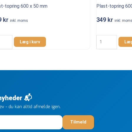
st-topring 600 x 50 mm
Plast-topring 6
9
kr
349
kr
l
inkl. moms
inkl. mom
t-
Plast-
ing
topring
Læg i kurv
Læg
600
x
150
mm
l
antal
 nyheder 📬
v - du kan altid afmelde igen.
Tilmeld