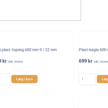
å plast-topring 600 mm 9 / 22 mm
Plast-kegle 600
9
kr
699
kr
inkl. moms
inkl. mom
å
Plast-
t-
kegle
Læg i kurv
Læg
ing
600
mm
antal