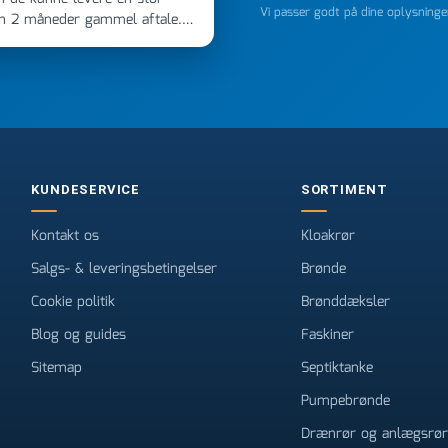
Vi passer godt på dine oplysning
en 2 måneder gammel aftale.
 dagen efter kl 6.45! Kan slet
noget, vil jeg ringe til dem
e
KUNDESERVICE
SORTIMENT
Kontakt os
Kloakrør
Salgs- & leveringsbetingelser
Brønde
Cookie politik
Brønddæksler
Blog og guides
Faskiner
Sitemap
Septiktanke
Pumpebrønde
Drænrør og anlægsrør