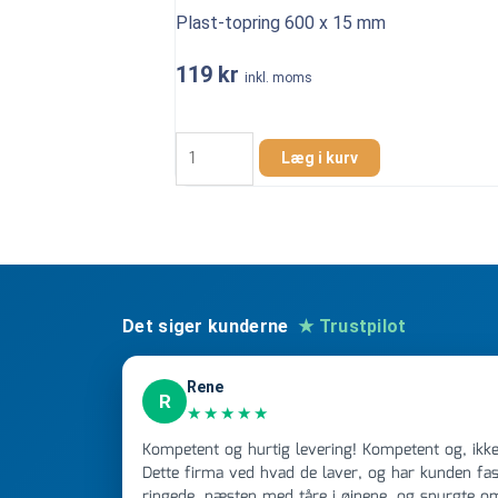
Plast-topring 600 x 15 mm
119
kr
inkl. moms
Plast-
topring
Læg i kurv
600
x
15
mm
antal
Det siger kunderne
★ Trustpilot
Rene
R
★★★★★
Kompetent og hurtig levering! Kompetent og, ikke mindst, hurtig ekspedition!
Dette firma ved hvad de laver, og har kunden fast
ringede, næsten med tåre i øjnene, og spurgte o