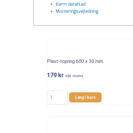
Karm datablad
Monteringsvejledning
Plast-topring 600 x 30 mm
179
kr
inkl. moms
Plast-
topring
Læg i kurv
600
x
30
mm
antal