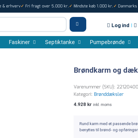
e & erhverv
Fri fragt over 5.000 kr.
Mindste køb 1.000 kr.
Danmarks s
✓
✓
✓
Log ind
|
Faskiner
Septiktanke
Pumpebrønde
Brøndkarm og dæk
Varenummer (SKU):
22120400
Kategori:
Brønddæksler
4.928
kr
inkl. moms
Rund karm med et passende brø
benyttes til brønd- og opføring