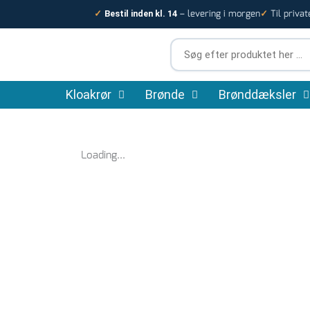
Gå
– levering i morgen
Til privat
✓
Bestil inden kl. 14
✓
til
indholdet
Søg
efter
produktet
Kloakrør
Brønde
her
Brønddæksler
…
Loading...