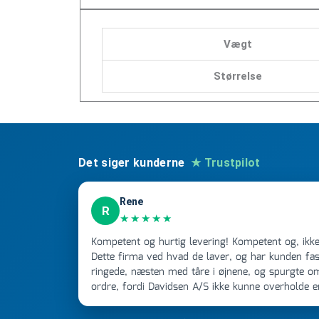
Vægt
Størrelse
Det siger kunderne
★ Trustpilot
Rene
R
★★★★★
Kompetent og hurtig levering! Kompetent og, ikke mindst, hurtig ekspedition!
Dette firma ved hvad de laver, og har kunden fast
ringede, næsten med tåre i øjnene, og spurgte o
ordre, fordi Davidsen A/S ikke kunne overholde 
Jeg ringede onsdag kl 16, og min store ordre kom
ikke få armene ned, og næste gang jeg skal bruge 