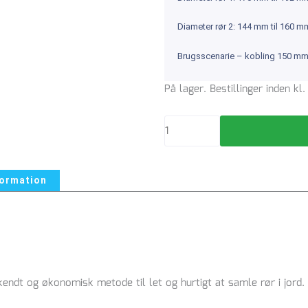
Diameter rør 2: 144 mm til 160 m
Brugsscenarie – kobling 150 mm 
Overgang
På lager. Bestillinger inden k
192-
170mm
/
160-
144mm
formation
Uni-
Seals
antal
ndt og økonomisk metode til let og hurtigt at samle rør i jord.