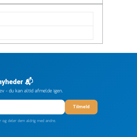
 nyheder 📬
v - du kan altid afmelde igen.
Tilmeld
er og deler dem aldrig med andre.