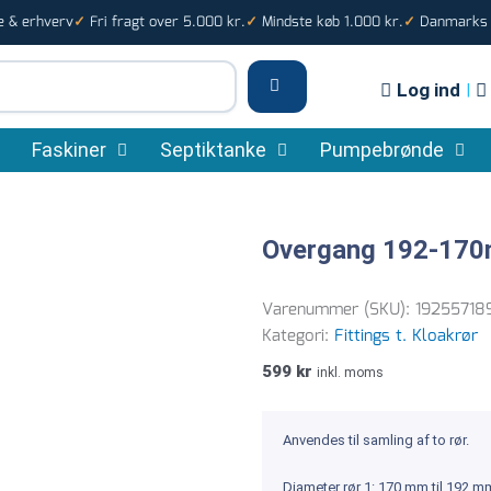
e & erhverv
Fri fragt over 5.000 kr.
Mindste køb 1.000 kr.
Danmarks s
✓
✓
✓
Log ind
|
Faskiner
Septiktanke
Pumpebrønde
Overgang 192-170
Varenummer (SKU):
192557189
Kategori:
Fittings t. Kloakrør
599
kr
inkl. moms
Anvendes til samling af to rør.
Diameter rør 1: 170 mm til 192 m