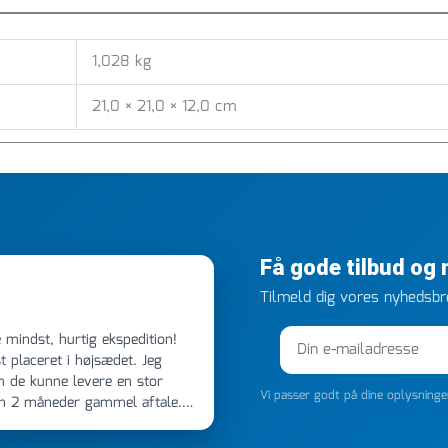
1,028 kg
21,0 × 21,0 × 12,0 cm
Få gode tilbud og
Tilmeld dig vores nyhedsbre
 placeret i højsædet. Jeg
m de kunne levere en stor
Vi passer godt på dine oplysning
en 2 måneder gammel aftale.
 dagen efter kl 6.45! Kan slet
noget, vil jeg ringe til dem