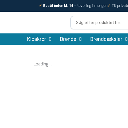
Gå
– levering i morgen
Til privat
✓
Bestil inden kl. 14
✓
til
indholdet
Søg
efter
produktet
Kloakrør
Brønde
her
Brønddæksler
…
Loading...