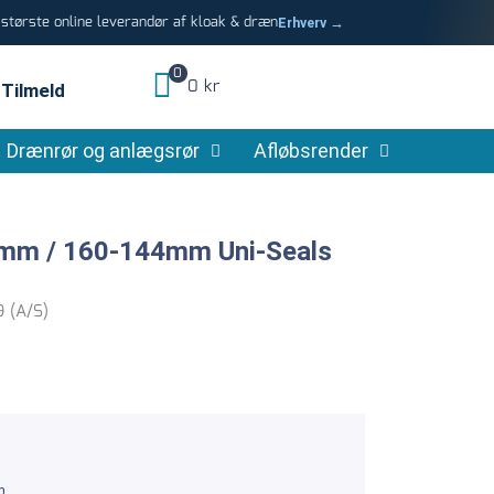
tørste online leverandør af kloak & dræn
Erhverv →
0
0 kr
Tilmeld
Drænrør og anlægsrør
Afløbsrender
mm / 160-144mm Uni-Seals
 (A/S)
m.