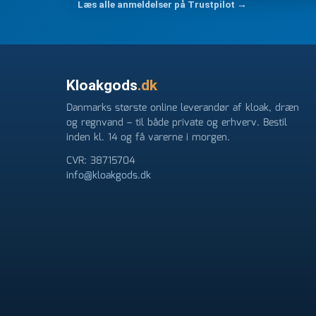
Læs alle anmeldelser på Trustpilot →
FØRST. De varmeste og venligste hilsner fra Ren
Kloakgods
.dk
Danmarks største online leverandør af kloak, dræn
og regnvand – til både private og erhverv. Bestil
inden kl. 14 og få varerne i morgen.
CVR: 38715704
info@kloakgods.dk