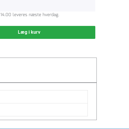
l. 14.00 leveres næste hverdag.
Læg i kurv