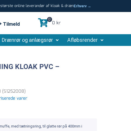
tørste online leverandør af kloak & dræn
Erhverv →
0
0 kr
Tilmeld
Drænrør og anlægsrør
Afløbsrender
NING KLOAK PVC –
1 (S1252008)
iserede varer
uffe, med tætningsring, til glatte rør på 400mm i