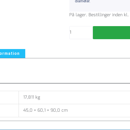
diameter.
400MM
På lager. Bestillinger inden k
/
45°
BØJNING
KLOAK
PVC
formation
-
191252001
antal
17,811 kg
45,0 × 60,1 × 90,0 cm