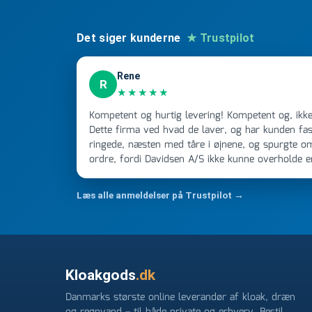
Det siger kunderne
★ Trustpilot
Rene
R
★★★★★
Kompetent og hurtig levering! Kompetent og, ikke mindst, hurtig ekspedition!
Dette firma ved hvad de laver, og har kunden fast
ringede, næsten med tåre i øjnene, og spurgte o
ordre, fordi Davidsen A/S ikke kunne overholde 
Jeg ringede onsdag kl 16, og min store ordre kom
ikke få armene ned, og næste gang jeg skal bruge 
Læs alle anmeldelser på Trustpilot →
FØRST. De varmeste og venligste hilsner fra Ren
Kloakgods
.dk
Danmarks største online leverandør af kloak, dræn
og regnvand – til både private og erhverv. Bestil