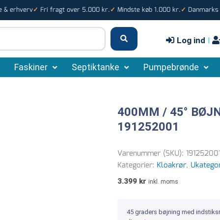
e & erhverv
Fri fragt over 5.000 kr.
Mindste køb 1.000 kr.
Danmarks s
✓
✓
✓
Log ind
|
Faskiner
Septiktanke
Pumpebrønde
400MM / 45° BØJ
191252001
Varenummer (SKU):
19125200
Kategorier:
Kloakrør
,
Ukategor
3.399
kr
inkl. moms
45 graders bøjning med indstiksm