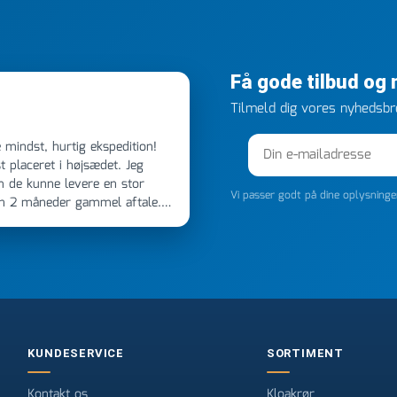
Få gode tilbud og
Tilmeld dig vores nyhedsbre
 placeret i højsædet. Jeg
m de kunne levere en stor
Vi passer godt på dine oplysning
en 2 måneder gammel aftale.
 dagen efter kl 6.45! Kan slet
noget, vil jeg ringe til dem
e
KUNDESERVICE
SORTIMENT
Kontakt os
Kloakrør