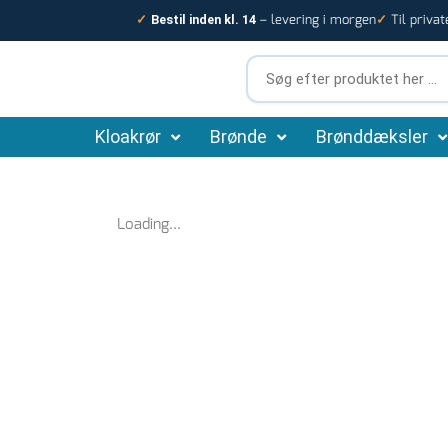
Gå
– levering i morgen
Til privat
✓
Bestil inden kl. 14
✓
til
indholdet
Søg
efter
produktet
Kloakrør
Brønde
her
Brønddæksler
…
Loading...