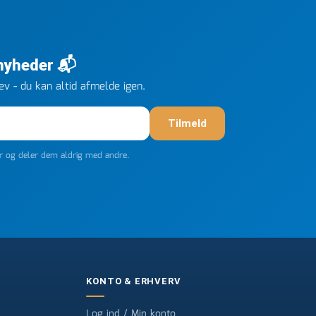
 nyheder 📬
v - du kan altid afmelde igen.
Tilmeld
er og deler dem aldrig med andre.
KONTO & ERHVERV
Log ind / Min konto