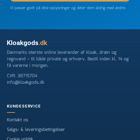
Vi passer godt på dine oplysninger og deler dem aldrig med andre.
Kloakgods
.dk
Danmarks største online leverandør af kloak, dræn og
regnvand – til både private og erhverv. Bestil inden kl. 14 og
få varerne i morgen.
CVR: 38715704
info@kloakgods.dk
KUNDESERVICE
Kontakt os
Salgs- & leveringsbetingelser
Cookie politik