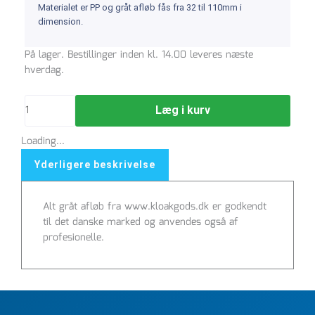
Materialet er PP og gråt afløb fås fra 32 til 110mm i
dimension.
Rør
På lager. Bestillinger inden kl. 14.00 leveres næste
PP
hverdag.
110-
2000mm
Læg i kurv
antal
Loading...
Yderligere beskrivelse
Alt gråt afløb fra www.kloakgods.dk er godkendt
til det danske marked og anvendes også af
profesionelle.