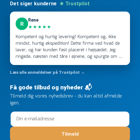
Det siger kunderne
★ Trustpilot
Rene
R
★★★★★
Kompetent og hurtig levering! Kompetent og, ikke
mindst, hurtig ekspedition! Dette firma ved hvad de
laver, og har kunden fast placeret i højsædet. Jeg
ringede, næsten med tåre i øjnene, og spurgte om de
kunne levere en stor ordre, fordi Davidsen A/S ikke
kunne overholde en 2 måneder gammel aftale. Jeg
Læs alle anmeldelser på Trustpilot →
ringede onsdag kl 16, og min store ordre kom dagen
efter kl 6.45! Kan slet ikke få armene ned, og næste
Få gode tilbud og nyheder 📬
gang jeg skal bruge noget, vil jeg ringe til dem
Tilmeld dig vores nyhedsbrev - du kan altid afmelde
FØRST. De varmeste og venligste hilsner fra Rene
igen.
Tilmeld