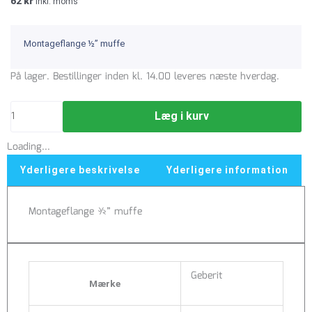
62
kr
inkl. moms
Montageflange ½” muffe
Montageflange
På lager. Bestillinger inden kl. 14.00 leveres næste hverdag.
med
1/2"
Læg i kurv
muffe
Geberit
Loading...
antal
Yderligere beskrivelse
Yderligere information
Montageflange ½” muffe
Geberit
Mærke