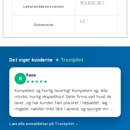
362.826.26.1
Leverandørens varenr
1/2 "
Dimension
Det siger kunderne
★ Trustpilot
Rene
R
★★★★★
Kompetent og hurtig levering! Kompetent og, ikke
mindst, hurtig ekspedition! Dette firma ved hvad de
laver, og har kunden fast placeret i højsædet. Jeg
ringede, næsten med tåre i øjnene, og spurgte om de
kunne levere en stor ordre, fordi Davidsen A/S ikke
kunne overholde en 2 måneder gammel aftale. Jeg
Læs alle anmeldelser på Trustpilot →
ringede onsdag kl 16, og min store ordre kom dagen