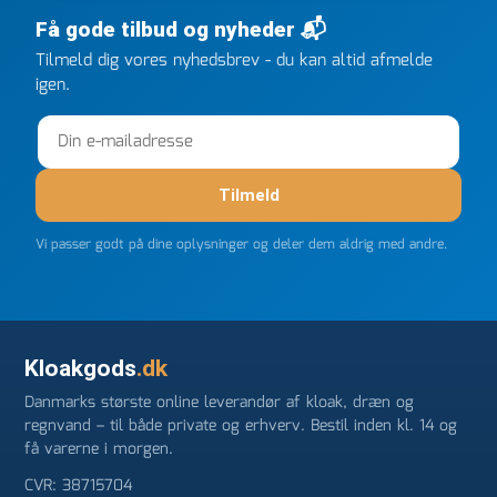
efter kl 6.45! Kan slet ikke få armene ned, og næste
Få gode tilbud og nyheder 📬
gang jeg skal bruge noget, vil jeg ringe til dem
Tilmeld dig vores nyhedsbrev - du kan altid afmelde
FØRST. De varmeste og venligste hilsner fra Rene
igen.
Tilmeld
Vi passer godt på dine oplysninger og deler dem aldrig med andre.
Kloakgods
.dk
Danmarks største online leverandør af kloak, dræn og
regnvand – til både private og erhverv. Bestil inden kl. 14 og
få varerne i morgen.
CVR: 38715704