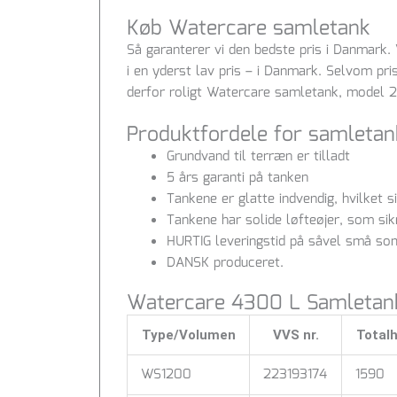
Køb Watercare samletank
Så garanterer vi den bedste pris i Danmark.
i en yderst lav pris – i Danmark. Selvom pris
derfor roligt Watercare samletank, model
2
Produktfordele for samletan
Grundvand til terræn er tilladt
5 års garanti på tanken
Tankene er glatte indvendig, hvilket 
Tankene har solide løfteøjer, som sik
HURTIG leveringstid på såvel små so
DANSK produceret.
Watercare 4300 L Samletank
Type/Volumen
VVS nr.
Total
WS1200
223193174
1590