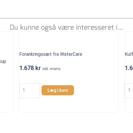
Du kunne også være interesseret i…
Forankringssæt fra WaterCare
Kulf
kup
1.678
kr
1.
inkl. moms
Forankringssæt
Kulf
fra
til
Læg i kurv
WaterCare
udlu
antal
fra
Wat
anta