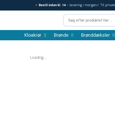
Gå
– levering i morgen
Til privat
✓
Bestil inden kl. 14
✓
til
indholdet
Søg
efter
produktet
Kloakrør
Brønde
her
Brønddæksler
…
Loading...