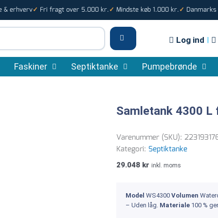
e & erhverv
Fri fragt over 5.000 kr.
Mindste køb 1.000 kr.
Danmarks s
✓
✓
✓
Log ind
|
Faskiner
Septiktanke
Pumpebrønde
Samletank 4300 L 
Varenummer (SKU):
22319317
Kategori:
Septiktanke
29.048
kr
inkl. moms
Model
WS4300
Volumen
Water
– Uden låg.
Materiale
100 % ge