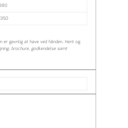
880
1350
m er gavnlig at have ved hånden. Hent og
gning, brochure, godkendelse samt