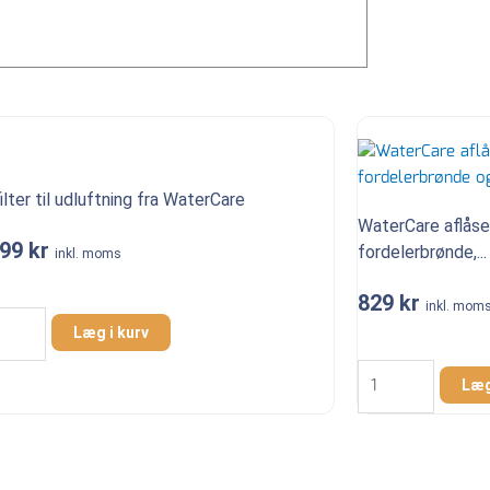
ilter til udluftning fra WaterCare
WaterCare aflåsel
699
kr
fordelerbrønde,...
inkl. moms
ilter
829
kr
inkl. mom
Læg i kurv
ftning
WaterCare
aflåseligt
Læg
erCare
PE-
l
dæksel,
grønt
–