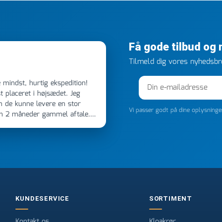
Få gode tilbud og
Tilmeld dig vores nyhedsbre
 placeret i højsædet. Jeg
m de kunne levere en stor
Vi passer godt på dine oplysning
en 2 måneder gammel aftale.
 dagen efter kl 6.45! Kan slet
noget, vil jeg ringe til dem
e
KUNDESERVICE
SORTIMENT
Kontakt os
Kloakrør