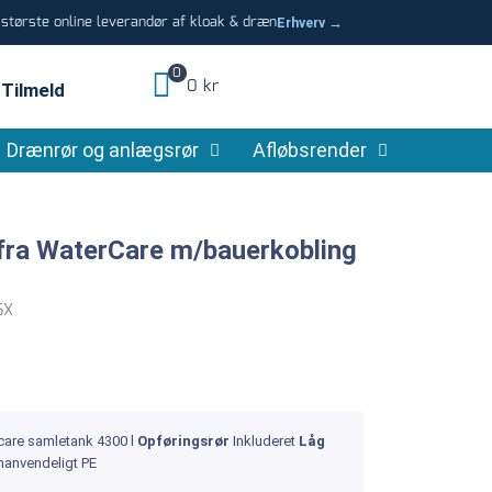
tørste online leverandør af kloak & dræn
Erhverv →
0
0 kr
Tilmeld
Drænrør og anlægsrør
Afløbsrender
fra WaterCare m/bauerkobling
6X
care samletank 4300 l
Opføringsrør
Inkluderet
Låg
nanvendeligt PE