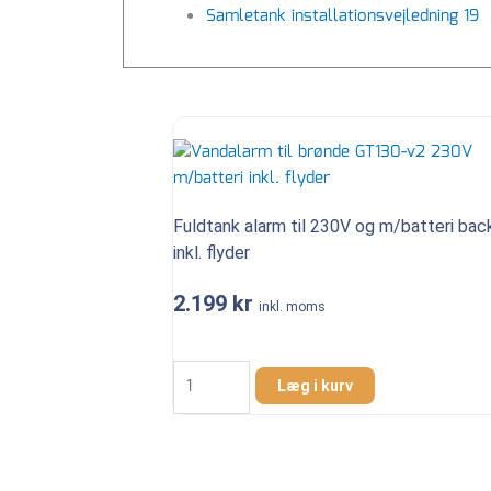
Samletank installationsvejledning 19
Fuldtank alarm til 230V og m/batteri bac
inkl. flyder
2.199
kr
inkl. moms
Fuldtank
alarm
Læg i kurv
til
230V
og
m/batteri