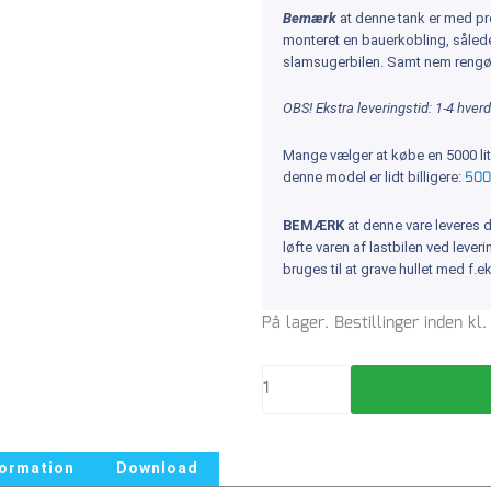
Bemærk
at denne tank er med p
monteret en bauerkobling, såled
slamsugerbilen. Samt nem rengø
OBS! Ekstra leveringstid: 1-4 hver
Mange vælger at købe en 5000 lit
500
denne model er lidt billigere:
BEMÆRK
at denne vare leveres d
løfte varen af lastbilen ved leve
bruges til at grave hullet med f.ek
Samletank
På lager. Bestillinger inden k
4300
L
fra
WaterCare
m/bauerkobling
formation
Download
antal