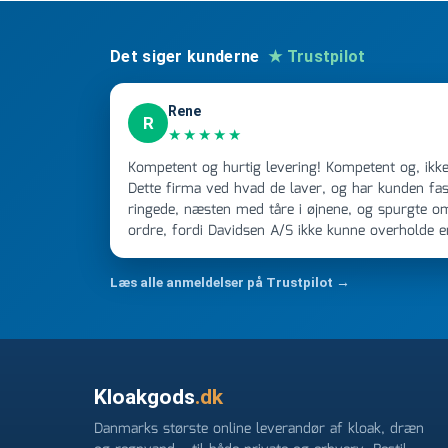
backup
inkl.
Det siger kunderne
★ Trustpilot
flyder
antal
Rene
R
★★★★★
Kompetent og hurtig levering! Kompetent og, ikke mindst, hurtig ekspedition!
Dette firma ved hvad de laver, og har kunden fast
ringede, næsten med tåre i øjnene, og spurgte o
ordre, fordi Davidsen A/S ikke kunne overholde 
Jeg ringede onsdag kl 16, og min store ordre kom
ikke få armene ned, og næste gang jeg skal bruge 
Læs alle anmeldelser på Trustpilot →
FØRST. De varmeste og venligste hilsner fra Ren
Kloakgods
.dk
Danmarks største online leverandør af kloak, dræn