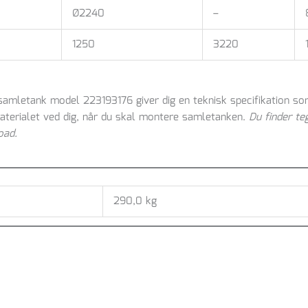
Ø2240
–
1250
3220
 samletank model 223193176 giver dig en teknisk specifikation so
materialet ved dig, når du skal montere samletanken.
Du finder te
load.
290,0 kg