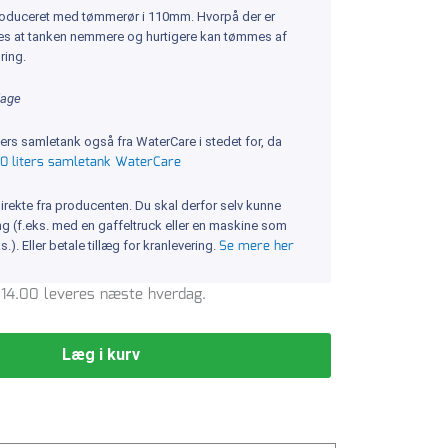
roduceret med tømmerør i 110mm. Hvorpå der er
es at tanken nemmere og hurtigere kan tømmes af
ring.
dage
ers samletank også fra WaterCare i stedet for, da
0 liters samletank WaterCare
irekte fra producenten. Du skal derfor selv kunne
ring (f.eks. med en gaffeltruck eller en maskine som
Se mere her
s.). Eller betale tillæg for kranlevering.
l. 14.00 leveres næste hverdag.
Læg i kurv