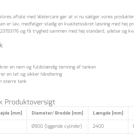
 Vores aftale med Watercare gør at vi nu sælger vores produkter 
en er lav, medfølger stadig en kvalitetssikret løsning med høj pro
23193176
og få tryghed sammen med høj standard, ydelse og kva
k
sikrer en nem og fuldstændig tømning af tanken
rer en let og sikker håndtering
m større tank
 Produktoversigt
højde [mm]
Diameter/ Bredde [mm]
Længde [mm]
Ø900 (liggende cylinder)
2400