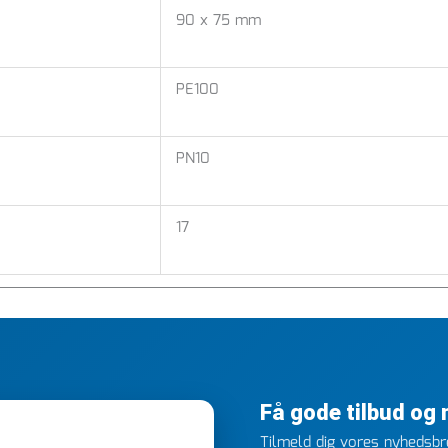
90 x 75 mm
PE100
PN10
17
Få gode tilbud og
Tilmeld dig vores nyhedsbre