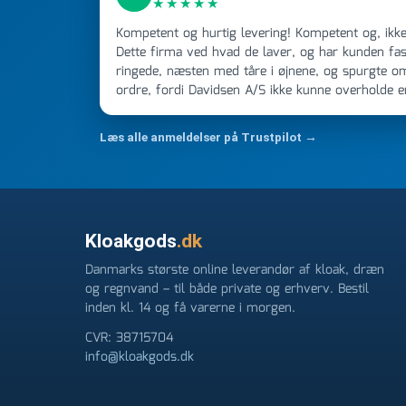
★★★★★
Kompetent og hurtig levering! Kompetent og, ikke mindst, hurtig ekspedition!
Dette firma ved hvad de laver, og har kunden fast
ringede, næsten med tåre i øjnene, og spurgte o
ordre, fordi Davidsen A/S ikke kunne overholde 
Jeg ringede onsdag kl 16, og min store ordre kom
ikke få armene ned, og næste gang jeg skal bruge 
Læs alle anmeldelser på Trustpilot →
FØRST. De varmeste og venligste hilsner fra Ren
Kloakgods
.dk
Danmarks største online leverandør af kloak, dræn
og regnvand – til både private og erhverv. Bestil
inden kl. 14 og få varerne i morgen.
CVR: 38715704
info@kloakgods.dk