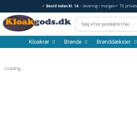
Gå
– levering i morgen
Til privat
✓
Bestil inden kl. 14
✓
til
indholdet
Søg
efter
produktet
Kloakrør
Brønde
her
Brønddæksler
…
Loading...