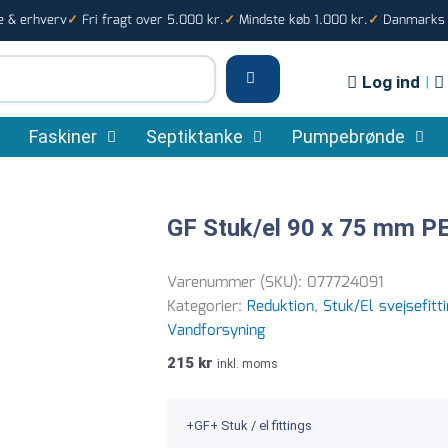
e & erhverv
Fri fragt over 5.000 kr.
Mindste køb 1.000 kr.
Danmarks s
✓
✓
✓
Log ind
|
Faskiner
Septiktanke
Pumpebrønde
GF Stuk/el 90 x 75 mm P
Varenummer (SKU):
077724091
Kategorier:
Reduktion
,
Stuk/El svejsefitt
Vandforsyning
215
kr
inkl. moms
+GF+ Stuk / el fittings