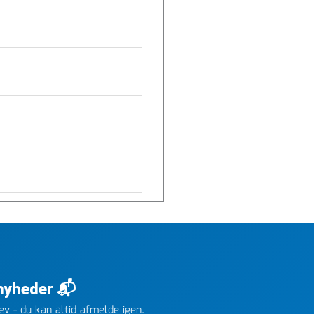
 nyheder 📬
v - du kan altid afmelde igen.