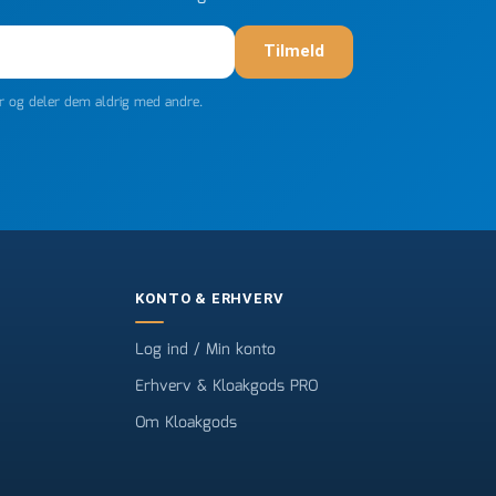
Tilmeld
er og deler dem aldrig med andre.
KONTO & ERHVERV
Log ind / Min konto
Erhverv & Kloakgods PRO
Om Kloakgods