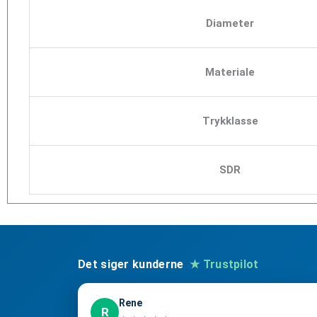
Diameter
Materiale
Trykklasse
SDR
Det siger kunderne
★ Trustpilot
Rene
R