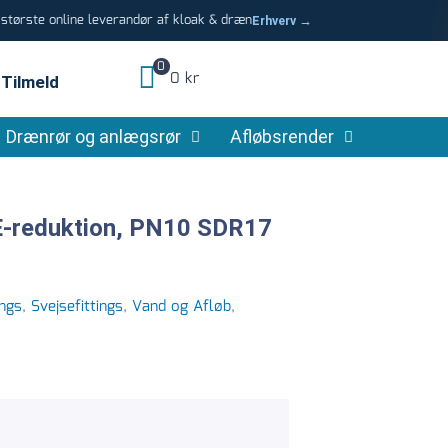
tørste online leverandør af kloak & dræn
Erhverv →
0
0 kr
Tilmeld
Drænrør og anlægsrør
Afløbsrender
E-reduktion, PN10 SDR17
ings
,
Svejsefittings
,
Vand og Afløb
,