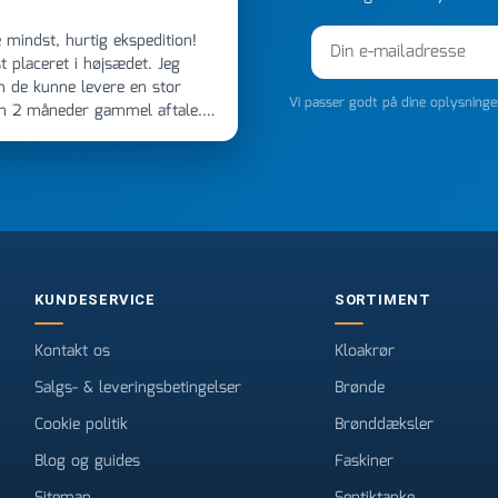
 placeret i højsædet. Jeg
m de kunne levere en stor
Vi passer godt på dine oplysning
en 2 måneder gammel aftale.
 dagen efter kl 6.45! Kan slet
noget, vil jeg ringe til dem
e
KUNDESERVICE
SORTIMENT
Kontakt os
Kloakrør
Salgs- & leveringsbetingelser
Brønde
Cookie politik
Brønddæksler
Blog og guides
Faskiner