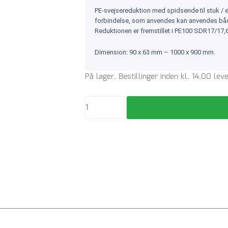
PE-svejsereduktion med spidsende til stuk / e
forbindelse, som anvendes kan anvendes både
Reduktionen er fremstillet i PE100 SDR17/17,
Dimension: 90 x 63 mm – 1000 x 900 mm.
GF
På lager. Bestillinger inden kl. 14.00 le
Stuk/el
90
x
75
mm
PE-
reduktion,
PN10
SDR17
antal