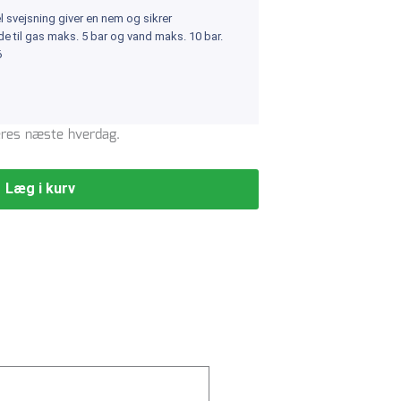
l svejsning giver en nem og sikrer
 til gas maks. 5 bar og vand maks. 10 bar.
6
veres næste hverdag.
Læg i kurv