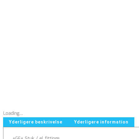
Loading...
Yderligere beskrivelse
Yderligere information
+GF+ Stuk / el fittings