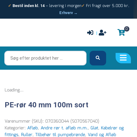
Gå
– levering i morgen
Fri fragt over 5.000 kr.
✓
Bestil inden kl. 14
✓
til
Erhverv →
indholdet
0
|
Søg
efter
produktet
her
…
Loading...
PE-rør 40 mm 100m sort
Varenummer (SKU):
070360044 (S070567040)
Kategorier:
Afløb
,
Andre rør t. afløb m.m.
,
Glat
,
Kabelrør og
fittings
,
Ruller
,
Tilbehør til pumpebrønde
,
Vand og Afløb