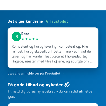
/
blå
antal
Det siger kunderne
★ Trustpilot
Rene
R
★★★★★
Kompetent og hurtig levering! Kompetent og, ikke
mindst, hurtig ekspedition! Dette firma ved hvad de
laver, og har kunden fast placeret i højsædet. Jeg
ringede, næsten med tåre i øjnene, og spurgte om de
kunne levere en stor ordre, fordi Davidsen A/S ikke
kunne overholde en 2 måneder gammel aftale. Jeg
Læs alle anmeldelser på Trustpilot →
ringede onsdag kl 16, og min store ordre kom dagen
efter kl 6.45! Kan slet ikke få armene ned, og næste
Få gode tilbud og nyheder 📬
gang jeg skal bruge noget, vil jeg ringe til dem
Tilmeld dig vores nyhedsbrev - du kan altid afmelde
FØRST. De varmeste og venligste hilsner fra Rene
igen.