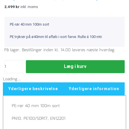
2.499
kr
inkl. moms
PE-rør 40 mm 100m sort
PE trykrør på ø40mm til afløb i sort farve. Rulle á 100 mtr.
PE-
På lager. Bestillinger inden kl. 14.00 leveres næste hverdag.
rør
40
Læg i kurv
mm
100m
Loading...
sort
antal
Yderligere beskrivelse
Yderligere information
PE-rør 40 mm 100m sort
PN10. PE100/SDR17, EN12201