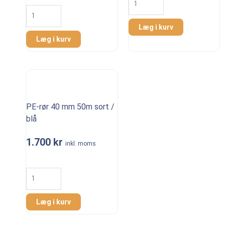
lige
Anboringsmanchet
40
40
mm
mm
Læg i kurv
antal
antal
Læg i kurv
PE-rør 40 mm 50m sort /
blå
1.700
kr
inkl. moms
PE-
rør
40
mm
Læg i kurv
50m
sort